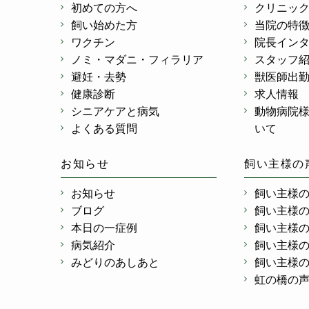
初めての方へ
クリニッ
飼い始めた方
当院の特
ワクチン
院長イン
ノミ・マダニ・フィラリア
スタッフ
避妊・去勢
獣医師出
健康診断
求人情報
シニアケアと病気
動物病院
よくある質問
いて
お知らせ
飼い主様の
お知らせ
飼い主様
ブログ
飼い主様
本日の一症例
飼い主様
病気紹介
飼い主様
みどりのあしあと
飼い主様
虹の橋の