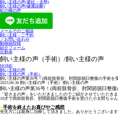
飼い主様の声(避妊・去勢)
飼い主様の声(健康診断)
虹の橋の声
メールでのご相談
飼い主様・ご予約
／お問い合わせ
動物病院様
紹介フォーム
出勤表
飼い主様の声（手術）/飼い主様の声
HOME
飼い主様の声
飼い主様の声（手術）
飼い主様の声第36号！(両前肢骨折、肘関節脱臼整復の手術
2023.06.30
飼い主様の声（手術）/飼い主様の声
飼い主様の声第36号！(両前肢骨折、肘関節脱臼整
「皆さまの声」をいただきましたのでご紹介させていただきま
10才で両前肢骨折、肘関節脱臼整復手術を受けた小太郎ちゃ
●
手術を終えたお喜びやご感想
先生方には親身に治療して頂きました。ありがとうございます