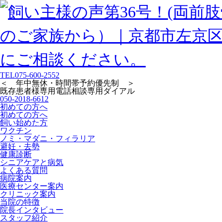
TEL
075-600-2552
＜ 年中無休・時間帯予約優先制 ＞
既存患者様専用
電話相談専用ダイアル
050-2018-6612
初めての方へ
初めての方へ
飼い始めた方
ワクチン
ノミ・マダニ・フィラリア
避妊・去勢
健康診断
シニアケアと病気
よくある質問
病院案内
医療センター案内
クリニック案内
当院の特徴
院長インタビュー
スタッフ紹介