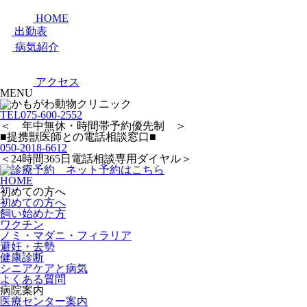
HOME
出勤表
病気紹介
アクセス
MENU
TEL
075-600-2552
＜ 年中無休・時間帯予約優先制 ＞
■提携獣医師との電話相談窓口■
050-2018-6612
＜24時間365日電話相談専用ダイヤル＞
HOME
初めての方へ
初めての方へ
飼い始めた方
ワクチン
ノミ・マダニ・フィラリア
避妊・去勢
健康診断
シニアケアと病気
よくある質問
病院案内
医療センター案内