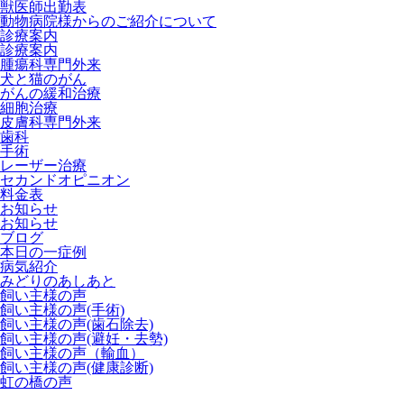
獣医師出勤表
動物病院様からのご紹介について
診療案内
診療案内
腫瘍科専門外来
犬と猫のがん
がんの緩和治療
細胞治療
皮膚科専門外来
歯科
手術
レーザー治療
セカンドオピニオン
料金表
お知らせ
お知らせ
ブログ
本日の一症例
病気紹介
みどりのあしあと
飼い主様の声
飼い主様の声(手術)
飼い主様の声(歯石除去)
飼い主様の声(避妊・去勢)
飼い主様の声（輸血）
飼い主様の声(健康診断)
虹の橋の声