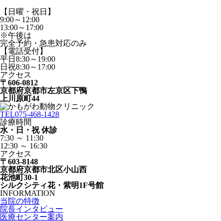
【日曜・祝日】
9:00～12:00
13:00～17:00
※午後は
完全予約・急患対応のみ
【電話受付】
平日8:30～19:00
日祝8:30～17:00
アクセス
〒606-0812
京都府京都市左京区下鴨
上川原町44
TEL
075-468-1428
診療時間
水・日・祝 休診
7:30 ～ 11:30
12:30 ～ 16:30
アクセス
〒603-8148
京都府京都市北区小山西
花池町30-1
シルクシティ花・紫明1F号館
INFORMATION
当院の特徴
院長インタビュー
医療センター案内