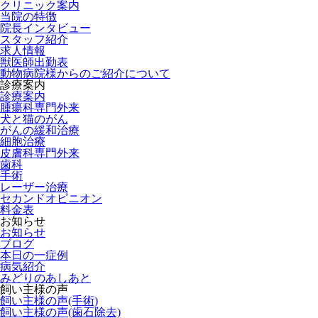
クリニック案内
当院の特徴
院長インタビュー
スタッフ紹介
求人情報
獣医師出勤表
動物病院様からのご紹介について
診療案内
診療案内
腫瘍科専門外来
犬と猫のがん
がんの緩和治療
細胞治療
皮膚科専門外来
歯科
手術
レーザー治療
セカンドオピニオン
料金表
お知らせ
お知らせ
ブログ
本日の一症例
病気紹介
みどりのあしあと
飼い主様の声
飼い主様の声(手術)
飼い主様の声(歯石除去)