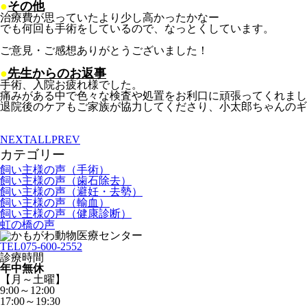
●
その他
治療費が思っていたより少し高かったかなー
でも何回も手術をしているので、なっとくしています。
ご意見・ご感想ありがとうございました！
●
先生からのお返事
手術、入院お疲れ様でした。
痛みがある中で色々な検査や処置をお利口に頑張ってくれまし
退院後のケアもご家族が協力してくださり、小太郎ちゃんの
NEXT
ALL
PREV
カテゴリー
飼い主様の声（手術）
飼い主様の声（歯石除去）
飼い主様の声（避妊・去勢）
飼い主様の声（輸血）
飼い主様の声（健康診断）
虹の橋の声
TEL
075-600-2552
診療時間
年中無休
【月～土曜】
9:00～12:00
17:00～19:30