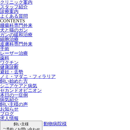
クリニック案内
スタッフ紹介
診療案内
よくある質問
CONTENTS
腫瘍科専門外来
犬と猫のガン
ガンの緩和治療
細胞治療
皮膚科専門外来
手術
レーザー治療
歯科
ワクチン
健康診断
避妊・去勢
ノミ・マダニ・フィラリア
飼い始めた方
シニアケアと病気
セカンドオピニオン
本日の一症例
病気紹介
飼い主様の声
お知らせ
ブログ
求人情報
動物病院様
飼い主様
ご予約／お問い合わせ