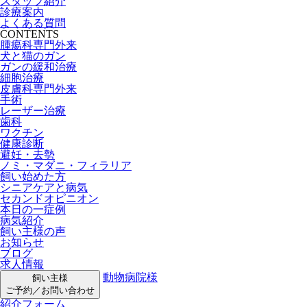
スタッフ紹介
診療案内
よくある質問
CONTENTS
腫瘍科専門外来
犬と猫のガン
ガンの緩和治療
細胞治療
皮膚科専門外来
手術
レーザー治療
歯科
ワクチン
健康診断
避妊・去勢
ノミ・マダニ・フィラリア
飼い始めた方
シニアケアと病気
セカンドオピニオン
本日の一症例
病気紹介
飼い主様の声
お知らせ
ブログ
求人情報
動物病院様
飼い主様
ご予約／お問い合わせ
紹介フォーム