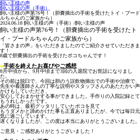
飼い主様の声
飼い主様の声（手術）
飼い主様の声第76号！（胆嚢摘出の手術を受けたトイ・プード
ルちゃんのご家族から）
2024.06.18
飼い主様の声（手術）/飼い主様の声
飼い主様の声第76号！（胆嚢摘出の手術を受けたト
イ・プードルちゃんのご家族から）
「皆さまの声」をいただきましたのでご紹介させていただきま
す！
8歳で胆嚢摘出の手術を受けたポコちゃんです！
●
手術を終えたお喜びやご感想
8月中頃から、9月中頃まで3回の入退院でお世話になりまし
た。
その前は脱臼で、今回は胆のう誤飲物摘出での手術や治療で、
先生や看護師さんの丁寧な説明やスタッフさんのあたたかい声
かけもしていただき、
安心しておまかせする事ができました。手作りの入院記録とて
もうれしかったです。
あの時は、最初グッタリしていたポコを見て
もうダメかと諦めかけた事も正直ありましたが、今では毎日元
気に過ごしています。
遅くなりましたが、この度は本当にありがとうございました。
ご意見・ご感想ありがとうございました！