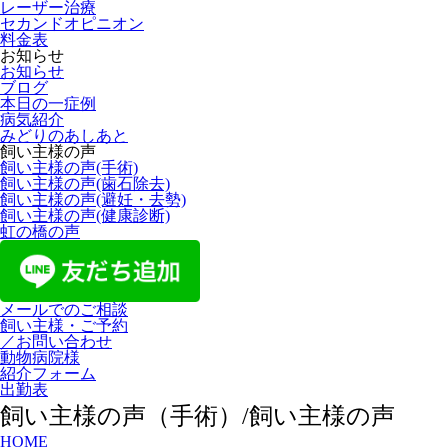
レーザー治療
セカンドオピニオン
料金表
お知らせ
お知らせ
ブログ
本日の一症例
病気紹介
みどりのあしあと
飼い主様の声
飼い主様の声(手術)
飼い主様の声(歯石除去)
飼い主様の声(避妊・去勢)
飼い主様の声(健康診断)
虹の橋の声
メールでのご相談
飼い主様・ご予約
／お問い合わせ
動物病院様
紹介フォーム
出勤表
飼い主様の声（手術）/飼い主様の声
HOME