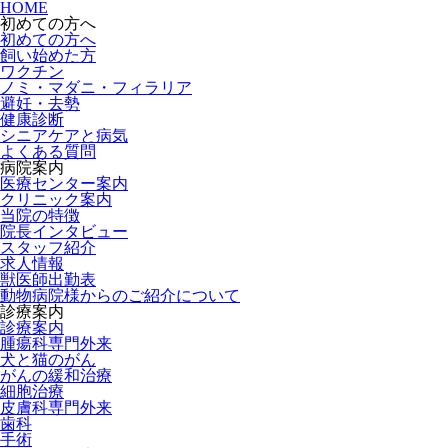
HOME
初めての方へ
初めての方へ
飼い始めた方
ワクチン
ノミ・マダニ・フィラリア
避妊・去勢
健康診断
シニアケアと病気
よくある質問
病院案内
医療センター案内
クリニック案内
当院の特徴
院長インタビュー
スタッフ紹介
求人情報
獣医師出勤表
動物病院様からのご紹介について
診療案内
診療案内
腫瘍科専門外来
犬と猫のがん
がんの緩和治療
細胞治療
皮膚科専門外来
歯科
手術