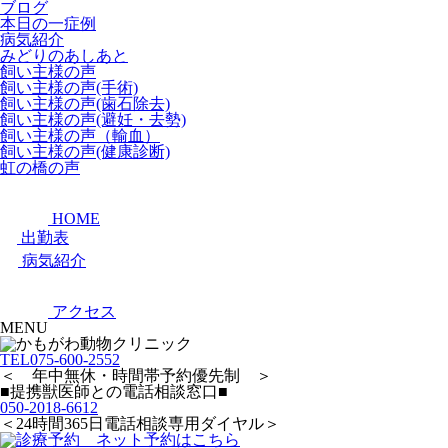
ブログ
本日の一症例
病気紹介
みどりのあしあと
飼い主様の声
飼い主様の声(手術)
飼い主様の声(歯石除去)
飼い主様の声(避妊・去勢)
飼い主様の声（輸血）
飼い主様の声(健康診断)
虹の橋の声
HOME
出勤表
病気紹介
アクセス
MENU
TEL
075-600-2552
＜ 年中無休・時間帯予約優先制 ＞
■提携獣医師との電話相談窓口■
050-2018-6612
＜24時間365日電話相談専用ダイヤル＞