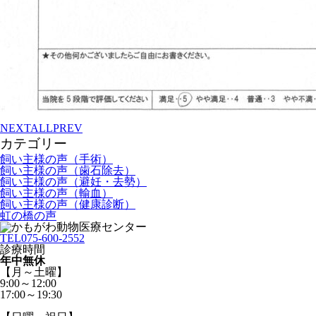
NEXT
ALL
PREV
カテゴリー
飼い主様の声（手術）
飼い主様の声（歯石除去）
飼い主様の声（避妊・去勢）
飼い主様の声（輸血）
飼い主様の声（健康診断）
虹の橋の声
TEL
075-600-2552
診療時間
年中無休
【月～土曜】
9:00～12:00
17:00～19:30