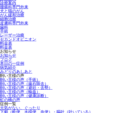
診療案内
腫瘍科専門外来
犬と猫のがん
がん緩和治療
細胞治療
皮膚科専門外来
歯科
手術
レーザー治療
セカンドオピニオン
料金表
料金表
お知らせ
お知らせ
ブログ
本日の一症例
病気紹介
みどりのあしあと
飼い主様の声
飼い主様の声（手術）
飼い主様の声（歯石除去）
飼い主様の声（避妊・去勢）
飼い主様の声（輸血）
飼い主様の声（健康診断）
虹の橋の声
症例一覧
元気がない、ぐったり
下痢（軟便、水様便、血便）・嘔吐（吐いている）