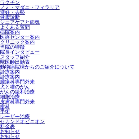
ワクチン
ノミ・マダニ・フィラリア
避妊・去勢
健康診断
シニアケアと病気
よくある質問
病院案内
医療センター案内
クリニック案内
当院の特徴
院長インタビュー
スタッフ紹介
獣医師出勤表
動物病院様からのご紹介について
診療案内
診療案内
腫瘍科専門外来
犬と猫のがん
がんの緩和治療
細胞治療
皮膚科専門外来
歯科
手術
レーザー治療
セカンドオピニオン
料金表
お知らせ
お知らせ