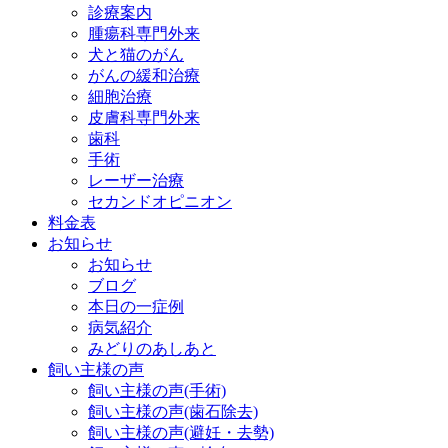
診療案内
腫瘍科専門外来
犬と猫のがん
がんの緩和治療
細胞治療
皮膚科専門外来
歯科
手術
レーザー治療
セカンドオピニオン
料金表
お知らせ
お知らせ
ブログ
本日の一症例
病気紹介
みどりのあしあと
飼い主様の声
飼い主様の声(手術)
飼い主様の声(歯石除去)
飼い主様の声(避妊・去勢)