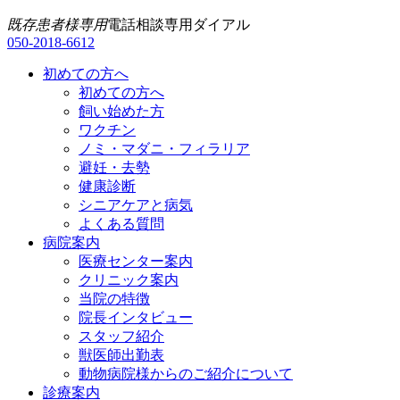
既存患者様専用
電話相談専用ダイアル
050-2018-6612
初めての方へ
初めての方へ
飼い始めた方
ワクチン
ノミ・マダニ・フィラリア
避妊・去勢
健康診断
シニアケアと病気
よくある質問
病院案内
医療センター案内
クリニック案内
当院の特徴
院長インタビュー
スタッフ紹介
獣医師出勤表
動物病院様からのご紹介について
診療案内