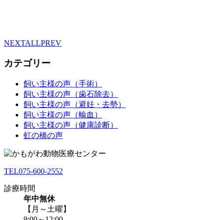
NEXT
ALL
PREV
カテゴリー
飼い主様の声（手術）
飼い主様の声（歯石除去）
飼い主様の声（避妊・去勢）
飼い主様の声（輸血）
飼い主様の声（健康診断）
虹の橋の声
TEL
075-600-2552
診療時間
年中無休
【月～土曜】
9:00～12:00