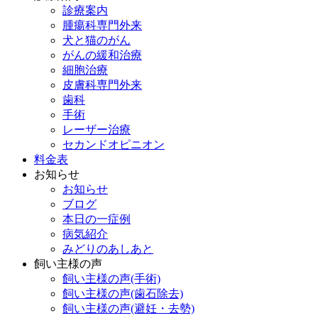
診療案内
腫瘍科専門外来
犬と猫のがん
がんの緩和治療
細胞治療
皮膚科専門外来
歯科
手術
レーザー治療
セカンドオピニオン
料金表
お知らせ
お知らせ
ブログ
本日の一症例
病気紹介
みどりのあしあと
飼い主様の声
飼い主様の声(手術)
飼い主様の声(歯石除去)
飼い主様の声(避妊・去勢)