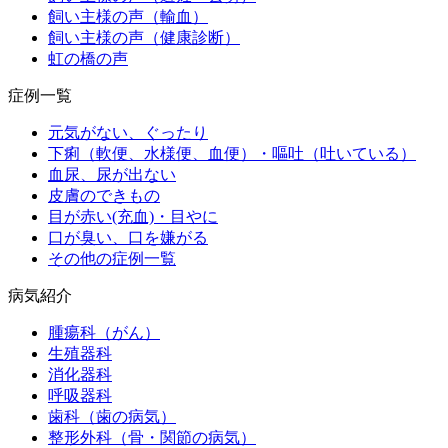
飼い主様の声（輸血）
飼い主様の声（健康診断）
虹の橋の声
症例一覧
元気がない、ぐったり
下痢（軟便、水様便、血便）・嘔吐（吐いている）
血尿、尿が出ない
皮膚のできもの
目が赤い(充血)・目やに
口が臭い、口を嫌がる
その他の症例一覧
病気紹介
腫瘍科（がん）
生殖器科
消化器科
呼吸器科
歯科（歯の病気）
整形外科（骨・関節の病気）