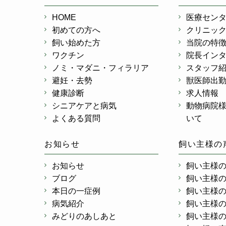
HOME
医療セン
初めての方へ
クリニッ
飼い始めた方
当院の特
ワクチン
院長イン
ノミ・マダニ・フィラリア
スタッフ
避妊・去勢
獣医師出
健康診断
求人情報
シニアケアと病気
動物病院
よくある質問
いて
お知らせ
飼い主様の
お知らせ
飼い主様
ブログ
飼い主様
本日の一症例
飼い主様
病気紹介
飼い主様
みどりのあしあと
飼い主様