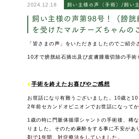
飼い主様の声（手術）/飼い
2024.12.18
飼い主様の声第98号！（膀
を受けたマルチーズちゃんの
「皆さまの声」をいただきましたのでご紹介
10才で膀胱結石摘出及び皮膚腫瘤切除の手術
●
手術を終えたお喜びやご感想
お世話になり有難うございました。10歳と1
2年前セカンドオピニオンでお世話になって
1歳の時に門脈体循環シャントの手術後、稀
りました。そのため麻酔をする事に不安があ
剤で1年間、対症療法をしていました。