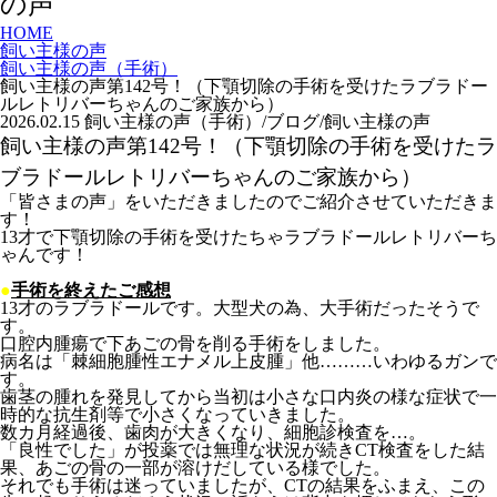
の声
HOME
飼い主様の声
飼い主様の声（手術）
飼い主様の声第142号！（下顎切除の手術を受けたラブラドー
ルレトリバーちゃんのご家族から）
2026.02.15
飼い主様の声（手術）/ブログ/飼い主様の声
飼い主様の声第142号！（下顎切除の手術を受けたラ
ブラドールレトリバーちゃんのご家族から）
「皆さまの声」をいただきましたのでご紹介させていただきま
す！
13才で下顎切除の手術を受けたちゃラブラドールレトリバーち
ゃんです！
●
手術を終えたご感想
13才のラブラドールです。大型犬の為、大手術だったそうで
す。
口腔内腫瘍で下あごの骨を削る手術をしました。
病名は「棘細胞腫性エナメル上皮腫」他………いわゆるガンで
す。
歯茎の腫れを発見してから当初は小さな口内炎の様な症状で一
時的な抗生剤等で小さくなっていきました。
数カ月経過後、歯肉が大きくなり、細胞診検査を…。
「良性でした」が投薬では無理な状況が続きCT検査をした結
果、あごの骨の一部が溶けだしている様でした。
それでも手術は迷っていましたが、CTの結果をふまえ、この