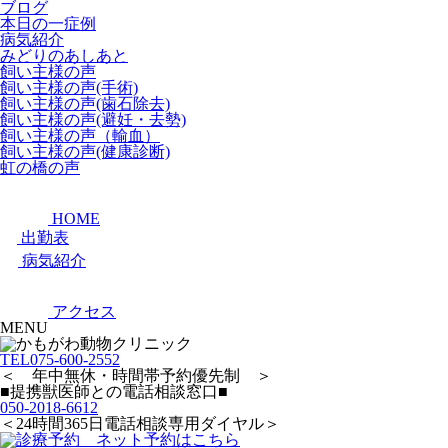
ブログ
本日の一症例
病気紹介
みどりのあしあと
飼い主様の声
飼い主様の声(手術)
飼い主様の声(歯石除去)
飼い主様の声(避妊・去勢)
飼い主様の声（輸血）
飼い主様の声(健康診断)
虹の橋の声
HOME
出勤表
病気紹介
アクセス
MENU
TEL
075-600-2552
＜ 年中無休・時間帯予約優先制 ＞
■提携獣医師との電話相談窓口■
050-2018-6612
＜24時間365日電話相談専用ダイヤル＞