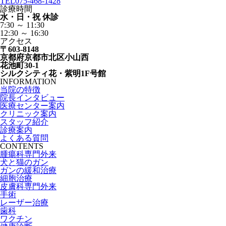
TEL
075-468-1428
診療時間
水・日・祝 休診
7:30 ～ 11:30
12:30 ～ 16:30
アクセス
〒603-8148
京都府京都市北区小山西
花池町30-1
シルクシティ花・紫明1F号館
INFORMATION
当院の特徴
院長インタビュー
医療センター案内
クリニック案内
スタッフ紹介
診療案内
よくある質問
CONTENTS
腫瘍科専門外来
犬と猫のガン
ガンの緩和治療
細胞治療
皮膚科専門外来
手術
レーザー治療
歯科
ワクチン