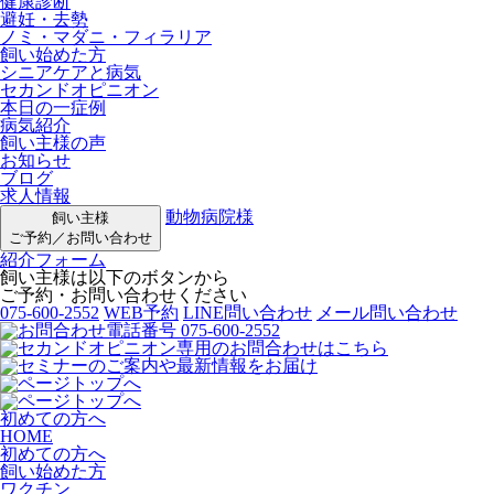
健康診断
避妊・去勢
ノミ・マダニ・フィラリア
飼い始めた方
シニアケアと病気
セカンドオピニオン
本日の一症例
病気紹介
飼い主様の声
お知らせ
ブログ
求人情報
動物病院様
飼い主様
ご予約／お問い合わせ
紹介フォーム
飼い主様は以下のボタンから
ご予約・お問い合わせください
075-600-2552
WEB予約
LINE問い合わせ
メール問い合わせ
初めての方へ
HOME
初めての方へ
飼い始めた方
ワクチン