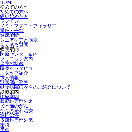
HOME
初めての方へ
初めての方へ
飼い始めた方
ワクチン
ノミ・マダニ・フィラリア
避妊・去勢
健康診断
シニアケアと病気
よくある質問
病院案内
医療センター案内
クリニック案内
当院の特徴
院長インタビュー
スタッフ紹介
求人情報
獣医師出勤表
動物病院様からのご紹介について
診療案内
診療案内
腫瘍科専門外来
犬と猫のがん
がんの緩和治療
細胞治療
皮膚科専門外来
歯科
手術