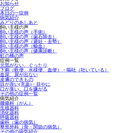
お知らせ
ブログ
本日の一症例
病気紹介
みどりのあしあと
飼い主様の声
飼い主様の声（手術）
飼い主様の声（歯石除去）
飼い主様の声（避妊・去勢）
飼い主様の声（輸血）
飼い主様の声（健康診断）
虹の橋の声
症例一覧
元気がない、ぐったり
下痢（軟便、水様便、血便）・嘔吐（吐いている）
血尿、尿が出ない
皮膚のできもの
目が赤い(充血)・目やに
口が臭い、口を嫌がる
その他の症例一覧
病気紹介
腫瘍科（がん）
生殖器科
消化器科
呼吸器科
歯科（歯の病気）
整形外科（骨・関節の病気）
その他の病気紹介