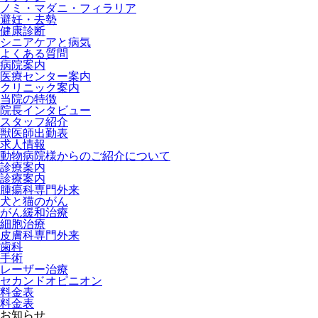
ノミ・マダニ・フィラリア
避妊・去勢
健康診断
シニアケアと病気
よくある質問
病院案内
医療センター案内
クリニック案内
当院の特徴
院長インタビュー
スタッフ紹介
獣医師出勤表
求人情報
動物病院様からのご紹介について
診療案内
診療案内
腫瘍科専門外来
犬と猫のがん
がん緩和治療
細胞治療
皮膚科専門外来
歯科
手術
レーザー治療
セカンドオピニオン
料金表
料金表
お知らせ