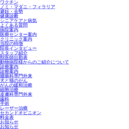
ワクチン
ノミ・マダニ・フィラリア
避妊・去勢
健康診断
シニアケアと病気
よくある質問
病院案内
医療センター案内
クリニック案内
当院の特徴
院長インタビュー
スタッフ紹介
獣医師出勤表
動物病院様からのご紹介について
診療案内
診療案内
腫瘍科専門外来
犬と猫のがん
がんの緩和治療
細胞治療
皮膚科専門外来
歯科
手術
レーザー治療
セカンドオピニオン
料金表
お知らせ
お知らせ