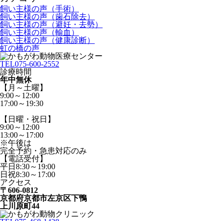
飼い主様の声（手術）
飼い主様の声（歯石除去）
飼い主様の声（避妊・去勢）
飼い主様の声（輸血）
飼い主様の声（健康診断）
虹の橋の声
TEL
075-600-2552
診療時間
年中無休
【月～土曜】
9:00～12:00
17:00～19:30
【日曜・祝日】
9:00～12:00
13:00～17:00
※午後は
完全予約・急患対応のみ
【電話受付】
平日8:30～19:00
日祝8:30～17:00
アクセス
〒606-0812
京都府京都市左京区下鴨
上川原町44