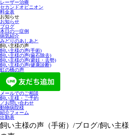
レーザー治療
セカンドオピニオン
料金表
お知らせ
お知らせ
ブログ
本日の一症例
病気紹介
みどりのあしあと
飼い主様の声
飼い主様の声(手術)
飼い主様の声(歯石除去)
飼い主様の声(避妊・去勢)
飼い主様の声(健康診断)
虹の橋の声
メールでのご相談
飼い主様・ご予約
／お問い合わせ
動物病院様
紹介フォーム
出勤表
飼い主様の声（手術）/ブログ/飼い主様