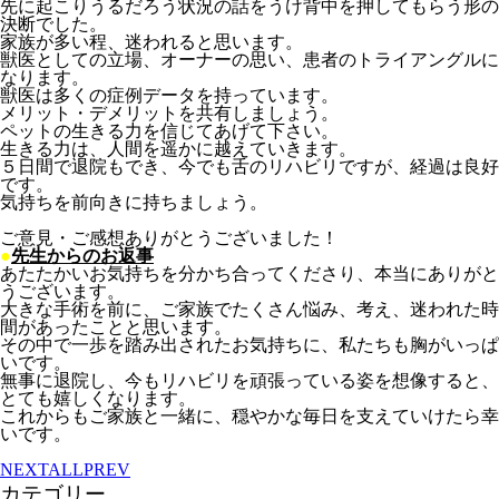
先に起こりうるだろう状況の話をうけ背中を押してもらう形の
決断でした。
家族が多い程、迷われると思います。
獣医としての立場、オーナーの思い、患者のトライアングルに
なります。
獣医は多くの症例データを持っています。
メリット・デメリットを共有しましょう。
ペットの生きる力を信じてあげて下さい。
生きる力は、人間を遥かに越えていきます。
５日間で退院もでき、今でも舌のリハビリですが、経過は良好
です。
気持ちを前向きに持ちましょう。
ご意見・ご感想ありがとうございました！
●
先生からのお返事
あたたかいお気持ちを分かち合ってくださり、本当にありがと
うございます。
大きな手術を前に、ご家族でたくさん悩み、考え、迷われた時
間があったことと思います。
その中で一歩を踏み出されたお気持ちに、私たちも胸がいっぱ
いです。
無事に退院し、今もリハビリを頑張っている姿を想像すると、
とても嬉しくなります。
これからもご家族と一緒に、穏やかな毎日を支えていけたら幸
いです。
NEXT
ALL
PREV
カテゴリー