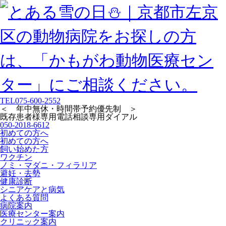
TEL
075-600-2552
＜ 年中無休・時間帯予約優先制 ＞
既存患者様専用
電話相談専用ダイアル
050-2018-6612
初めての方へ
初めての方へ
飼い始めた方
ワクチン
ノミ・マダニ・フィラリア
避妊・去勢
健康診断
シニアケアと病気
よくある質問
病院案内
医療センター案内
クリニック案内