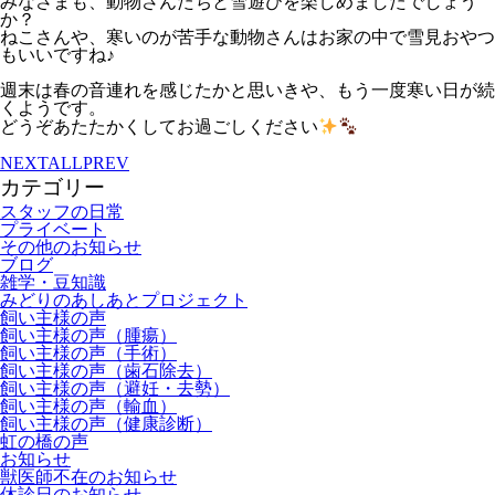
みなさまも、動物さんたちと雪遊びを楽しめましたでしょう
か？
ねこさんや、寒いのが苦手な動物さんはお家の中で雪見おやつ
もいいですね♪
週末は春の音連れを感じたかと思いきや、もう一度寒い日が続
くようです。
どうぞあたたかくしてお過ごしください
NEXT
ALL
PREV
カテゴリー
スタッフの日常
プライベート
その他のお知らせ
ブログ
雑学・豆知識
みどりのあしあとプロジェクト
飼い主様の声
飼い主様の声（腫瘍）
飼い主様の声（手術）
飼い主様の声（歯石除去）
飼い主様の声（避妊・去勢）
飼い主様の声（輸血）
飼い主様の声（健康診断）
虹の橋の声
お知らせ
獣医師不在のお知らせ
休診日のお知らせ