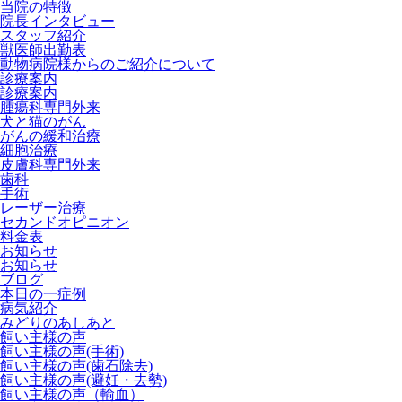
当院の特徴
院長インタビュー
スタッフ紹介
獣医師出勤表
動物病院様からのご紹介について
診療案内
診療案内
腫瘍科専門外来
犬と猫のがん
がんの緩和治療
細胞治療
皮膚科専門外来
歯科
手術
レーザー治療
セカンドオピニオン
料金表
お知らせ
お知らせ
ブログ
本日の一症例
病気紹介
みどりのあしあと
飼い主様の声
飼い主様の声(手術)
飼い主様の声(歯石除去)
飼い主様の声(避妊・去勢)
飼い主様の声（輸血）