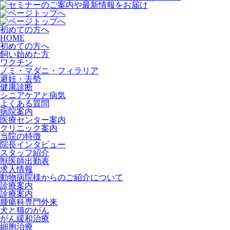
初めての方へ
HOME
初めての方へ
飼い始めた方
ワクチン
ノミ・マダニ・フィラリア
避妊・去勢
健康診断
シニアケアと病気
よくある質問
病院案内
医療センター案内
クリニック案内
当院の特徴
院長インタビュー
スタッフ紹介
獣医師出勤表
求人情報
動物病院様からのご紹介について
診療案内
診療案内
腫瘍科専門外来
犬と猫のがん
がん緩和治療
細胞治療