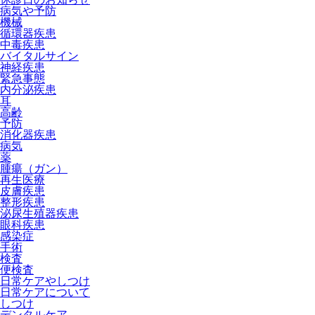
病気や予防
機械
循環器疾患
中毒疾患
バイタルサイン
神経疾患
緊急事態
内分泌疾患
耳
高齢
予防
消化器疾患
病気
薬
腫瘍（ガン）
再生医療
皮膚疾患
整形疾患
泌尿生殖器疾患
眼科疾患
感染症
手術
検査
便検査
日常ケアやしつけ
日常ケアについて
しつけ
デンタルケア