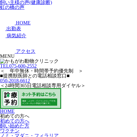
飼い主様の声(健康診断)
虹の橋の声
HOME
出勤表
病気紹介
アクセス
MENU
TEL
075-600-2552
＜ 年中無休・時間帯予約優先制 ＞
■提携獣医師との電話相談窓口■
050-2018-6612
＜24時間365日電話相談専用ダイヤル＞
HOME
初めての方へ
初めての方へ
飼い始めた方
ワクチン
ノミ・マダニ・フィラリア