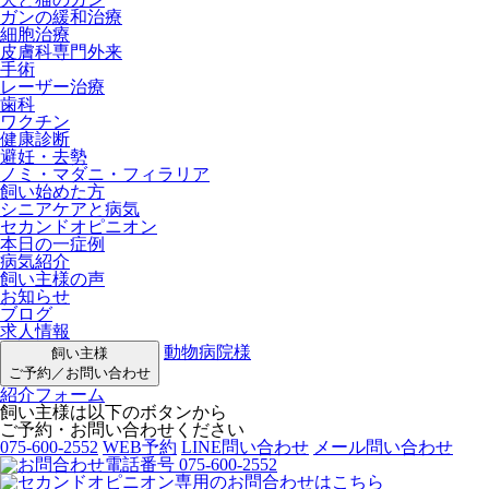
ガンの緩和治療
細胞治療
皮膚科専門外来
手術
レーザー治療
歯科
ワクチン
健康診断
避妊・去勢
ノミ・マダニ・フィラリア
飼い始めた方
シニアケアと病気
セカンドオピニオン
本日の一症例
病気紹介
飼い主様の声
お知らせ
ブログ
求人情報
動物病院様
飼い主様
ご予約／お問い合わせ
紹介フォーム
飼い主様は以下のボタンから
ご予約・お問い合わせください
075-600-2552
WEB予約
LINE問い合わせ
メール問い合わせ