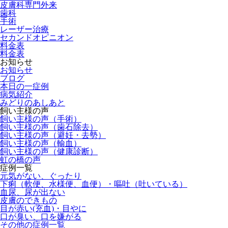
皮膚科専門外来
歯科
手術
レーザー治療
セカンドオピニオン
料金表
料金表
お知らせ
お知らせ
ブログ
本日の一症例
病気紹介
みどりのあしあと
飼い主様の声
飼い主様の声（手術）
飼い主様の声（歯石除去）
飼い主様の声（避妊・去勢）
飼い主様の声（輸血）
飼い主様の声（健康診断）
虹の橋の声
症例一覧
元気がない、ぐったり
下痢（軟便、水様便、血便）・嘔吐（吐いている）
血尿、尿が出ない
皮膚のできもの
目が赤い(充血)・目やに
口が臭い、口を嫌がる
その他の症例一覧