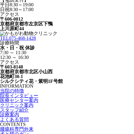
平日8:30～19:00
日祝8:30～17:00
アクセス
〒606-0812
京都府京都市左京区下鴨
上川原町44
TEL
075-468-1428
診療時間
水・日・祝 休診
7:30 ～ 11:30
12:30 ～ 16:30
アクセス
〒603-8148
京都府京都市北区小山西
花池町30-1
シルクシティ花・紫明1F号館
INFORMATION
当院の特徴
院長インタビュー
医療センター案内
クリニック案内
スタッフ紹介
診療案内
よくある質問
CONTENTS
腫瘍科専門外来
犬と猫のガン