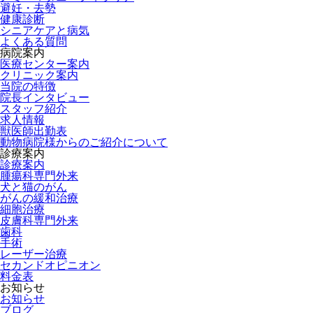
避妊・去勢
健康診断
シニアケアと病気
よくある質問
病院案内
医療センター案内
クリニック案内
当院の特徴
院長インタビュー
スタッフ紹介
求人情報
獣医師出勤表
動物病院様からのご紹介について
診療案内
診療案内
腫瘍科専門外来
犬と猫のがん
がんの緩和治療
細胞治療
皮膚科専門外来
歯科
手術
レーザー治療
セカンドオピニオン
料金表
お知らせ
お知らせ
ブログ