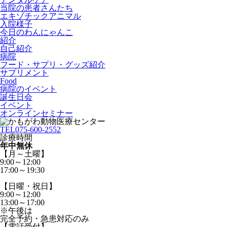
当院の患者さんたち
エキゾチックアニマル
入院様子
今日のわんにゃんこ
紹介
自己紹介
病院
フード・サプリ・グッズ紹介
サプリメント
Food
病院のイベント
誕生日会
イベント
オンラインセミナー
TEL
075-600-2552
診療時間
年中無休
【月～土曜】
9:00～12:00
17:00～19:30
【日曜・祝日】
9:00～12:00
13:00～17:00
※午後は
完全予約・急患対応のみ
【電話受付】