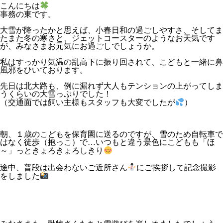
こんにちは
事務の東です。
大雪が降ったかと思えば、小春日和の過ごしやすさ、そしてま
たまた冬の寒さと、ジェットコースターのようなお天気です
が、みなさまお元気にお過ごしでしょうか。
私はすっかり気温の乱高下に振り回されて、こどもと一緒に鼻
風邪をひいております。
先日は北大路も、例に漏れず大人もテンションの上がってしま
うくらいの大雪っぷりでした！
（交通面では飼い主様もスタッフも大変でしたが
）
朝、１歳のこどもを保育園に送るのですが、雪のため自転車で
はなく徒歩（抱っこ）で…いつもと違う景色にこどもも「ほ
～」っときょろきょろしきり
途中、普段は出会わないご近所さん
にご挨拶して記念撮影
をしました