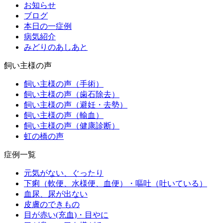
お知らせ
ブログ
本日の一症例
病気紹介
みどりのあしあと
飼い主様の声
飼い主様の声（手術）
飼い主様の声（歯石除去）
飼い主様の声（避妊・去勢）
飼い主様の声（輸血）
飼い主様の声（健康診断）
虹の橋の声
症例一覧
元気がない、ぐったり
下痢（軟便、水様便、血便）・嘔吐（吐いている）
血尿、尿が出ない
皮膚のできもの
目が赤い(充血)・目やに