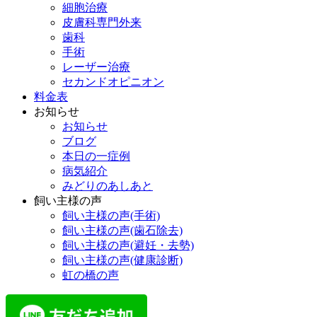
細胞治療
皮膚科専門外来
歯科
手術
レーザー治療
セカンドオピニオン
料金表
お知らせ
お知らせ
ブログ
本日の一症例
病気紹介
みどりのあしあと
飼い主様の声
飼い主様の声(手術)
飼い主様の声(歯石除去)
飼い主様の声(避妊・去勢)
飼い主様の声(健康診断)
虹の橋の声