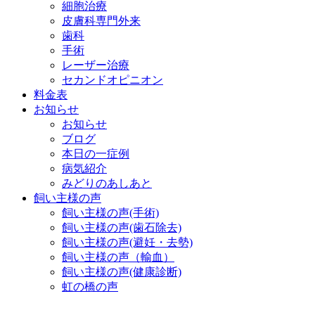
細胞治療
皮膚科専門外来
歯科
手術
レーザー治療
セカンドオピニオン
料金表
お知らせ
お知らせ
ブログ
本日の一症例
病気紹介
みどりのあしあと
飼い主様の声
飼い主様の声(手術)
飼い主様の声(歯石除去)
飼い主様の声(避妊・去勢)
飼い主様の声（輸血）
飼い主様の声(健康診断)
虹の橋の声