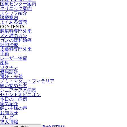
医療センター案内
クリニック案内
スタッフ紹介
診療案内
よくある質問
CONTENTS
腫瘍科専門外来
犬と猫のガン
ガンの緩和治療
細胞治療
皮膚科専門外来
手術
レーザー治療
歯科
ワクチン
健康診断
避妊・去勢
ノミ・マダニ・フィラリア
飼い始めた方
シニアケアと病気
セカンドオピニオン
本日の一症例
病気紹介
飼い主様の声
お知らせ
ブログ
求人情報