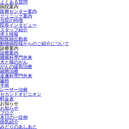
よくある質問
病院案内
医療センター案内
クリニック案内
当院の特徴
院長インタビュー
スタッフ紹介
求人情報
獣医師出勤表
動物病院様からのご紹介について
診療案内
診療案内
腫瘍科専門外来
犬と猫のがん
がんの緩和治療
細胞治療
皮膚科専門外来
歯科
手術
レーザー治療
セカンドオピニオン
料金表
お知らせ
お知らせ
ブログ
本日の一症例
病気紹介
みどりのあしあと