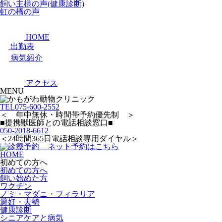
飼い主様の声(健康診断)
虹の橋の声
HOME
出勤表
病気紹介
アクセス
MENU
TEL
075-600-2552
＜ 年中無休・時間帯予約優先制 ＞
■提携獣医師との電話相談窓口■
050-2018-6612
＜24時間365日電話相談専用ダイヤル＞
HOME
初めての方へ
初めての方へ
飼い始めた方
ワクチン
ノミ・マダニ・フィラリア
避妊・去勢
健康診断
シニアケアと病気