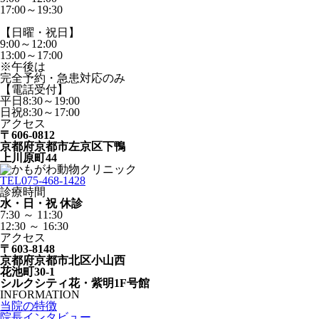
17:00～19:30
【日曜・祝日】
9:00～12:00
13:00～17:00
※午後は
完全予約・急患対応のみ
【電話受付】
平日8:30～19:00
日祝8:30～17:00
アクセス
〒606-0812
京都府京都市左京区下鴨
上川原町44
TEL
075-468-1428
診療時間
水・日・祝 休診
7:30 ～ 11:30
12:30 ～ 16:30
アクセス
〒603-8148
京都府京都市北区小山西
花池町30-1
シルクシティ花・紫明1F号館
INFORMATION
当院の特徴
院長インタビュー