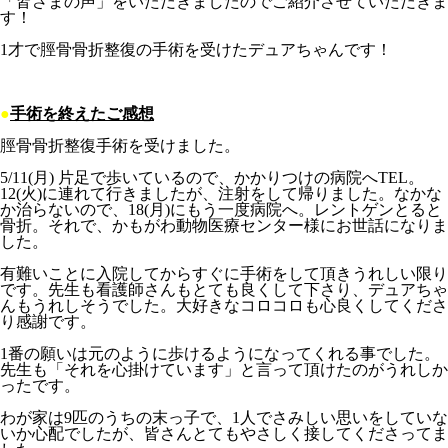
「皆さまの声」をいただきましたのでご紹介させていただきま
す！
1才で脛骨骨折整復の手術を受けたデュアちゃんです！
●
手術を終えたご感想
脛骨骨折整復手術を受けました。
5/11(月) 片足で歩いているので、かかりつけの病院へTEL。
12(火)に連れて行きましたが、注射をして帰りました。なかな
か治らないので、18(月)にもう一度病院へ。レントゲンとると
骨折。それで、かもがわ動物医療センター様にお世話になりま
した。
有難いことに入院してからすぐに手術をして頂きうれしい限り
です。先生も看護師さんもとても良くして下さり、デュアちゃ
んもうれしそうでした。大好きなコロコロも心良くしてくださ
り感謝です。
1番の願いは元のように歩けるようになってくれる事でした。
先生も「それを心掛けています」と言って頂けたのがうれしか
ったです。
わが家は9匹のうちの末っ子で、1人でさみしい思いをしていな
いか心配でしたが、皆さんとてもやさしく接してくださってま