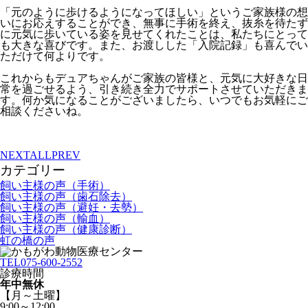
「元のように歩けるようになってほしい」というご家族様の想
いにお応えすることができ、無事に手術を終え、抜糸を待たず
に元気に歩いている姿を見せてくれたことは、私たちにとって
も大きな喜びです。また、お渡しした「入院記録」も喜んでい
ただけて何よりです。
これからもデュアちゃんがご家族の皆様と、元気に大好きな日
常を過ごせるよう、引き続き全力でサポートさせていただきま
す。何か気になることがございましたら、いつでもお気軽にご
相談くださいね。
NEXT
ALL
PREV
カテゴリー
飼い主様の声（手術）
飼い主様の声（歯石除去）
飼い主様の声（避妊・去勢）
飼い主様の声（輸血）
飼い主様の声（健康診断）
虹の橋の声
TEL
075-600-2552
診療時間
年中無休
【月～土曜】
9:00～12:00