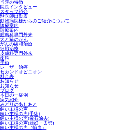
当院の特徴
院長インタビュー
スタッフ紹介
獣医師出勤表
動物病院様からのご紹介について
診療案内
診療案内
腫瘍科専門外来
犬と猫のがん
がんの緩和治療
細胞治療
皮膚科専門外来
歯科
手術
レーザー治療
セカンドオピニオン
料金表
お知らせ
お知らせ
ブログ
本日の一症例
病気紹介
みどりのあしあと
飼い主様の声
飼い主様の声(手術)
飼い主様の声(歯石除去)
飼い主様の声(避妊・去勢)
飼い主様の声（輸血）