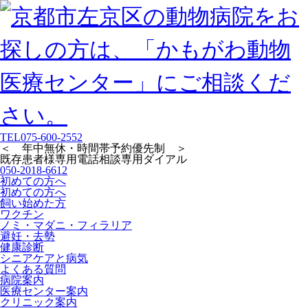
TEL
075-600-2552
＜ 年中無休・時間帯予約優先制 ＞
既存患者様専用
電話相談専用ダイアル
050-2018-6612
初めての方へ
初めての方へ
飼い始めた方
ワクチン
ノミ・マダニ・フィラリア
避妊・去勢
健康診断
シニアケアと病気
よくある質問
病院案内
医療センター案内
クリニック案内