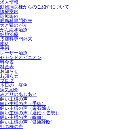
求人情報
動物病院様からのご紹介について
診療案内
診療案内
腫瘍科専門外来
犬と猫のがん
がん緩和治療
細胞治療
皮膚科専門外来
歯科
手術
レーザー治療
セカンドオピニオン
料金表
料金表
お知らせ
お知らせ
ブログ
本日の一症例
病気紹介
みどりのあしあと
飼い主様の声
飼い主様の声（手術）
飼い主様の声（歯石除去）
飼い主様の声（避妊・去勢）
飼い主様の声（輸血）
飼い主様の声（健康診断）
虹の橋の声