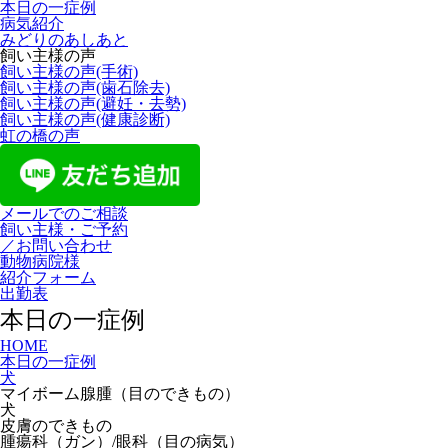
本日の一症例
病気紹介
みどりのあしあと
飼い主様の声
飼い主様の声(手術)
飼い主様の声(歯石除去)
飼い主様の声(避妊・去勢)
飼い主様の声(健康診断)
虹の橋の声
メールでのご相談
飼い主様・ご予約
／お問い合わせ
動物病院様
紹介フォーム
出勤表
本日の一症例
HOME
本日の一症例
犬
マイボーム腺腫（目のできもの）
犬
皮膚のできもの
腫瘍科（ガン）/眼科（目の病気）