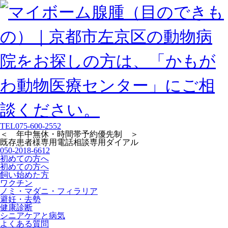
TEL
075-600-2552
＜ 年中無休・時間帯予約優先制 ＞
既存患者様専用
電話相談専用ダイアル
050-2018-6612
初めての方へ
初めての方へ
飼い始めた方
ワクチン
ノミ・マダニ・フィラリア
避妊・去勢
健康診断
シニアケアと病気
よくある質問