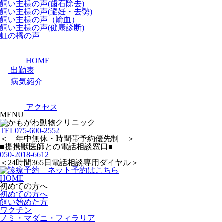
飼い主様の声(歯石除去)
飼い主様の声(避妊・去勢)
飼い主様の声（輸血）
飼い主様の声(健康診断)
虹の橋の声
HOME
出勤表
病気紹介
アクセス
MENU
TEL
075-600-2552
＜ 年中無休・時間帯予約優先制 ＞
■提携獣医師との電話相談窓口■
050-2018-6612
＜24時間365日電話相談専用ダイヤル＞
HOME
初めての方へ
初めての方へ
飼い始めた方
ワクチン
ノミ・マダニ・フィラリア