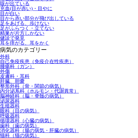
咳が出ている
充血(目が赤い)・目やに
目が白い
目から赤い部分が飛び出している
足をあげる、歩けない
足がふらつく・立てない
精巣が片方しかない
健診で発見
耳を痒がる、耳をかく
病気のカテゴリー
外科
自己免疫疾患（免疫介在性疾患）
腫瘍科（ガン）
外傷
皮膚科・耳科
肝臓、胆嚢
整形外科（骨・関節の病気）
内分泌系科（ホルモン・代謝異常）
脳神経科（脳・脊髄の病気）
泌尿器科
生殖器科
眼科（目の病気）
呼吸器科
循環器科（心臓の病気）
歯科（歯の病気）
消化器科（腸の病気・肝臓の病気）
猫科（猫の病気）