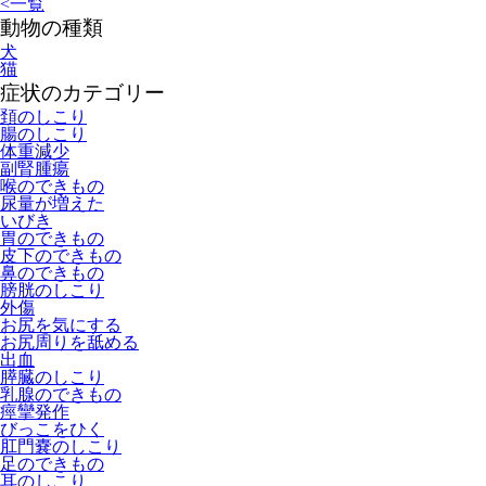
<
一覧
動物の種類
犬
猫
症状のカテゴリー
頚のしこり
腸のしこり
体重減少
副腎腫瘍
喉のできもの
尿量が増えた
いびき
胃のできもの
皮下のできもの
鼻のできもの
膀胱のしこり
外傷
お尻を気にする
お尻周りを舐める
出血
膵臓のしこり
乳腺のできもの
痙攣発作
びっこをひく
肛門嚢のしこり
足のできもの
耳のしこり