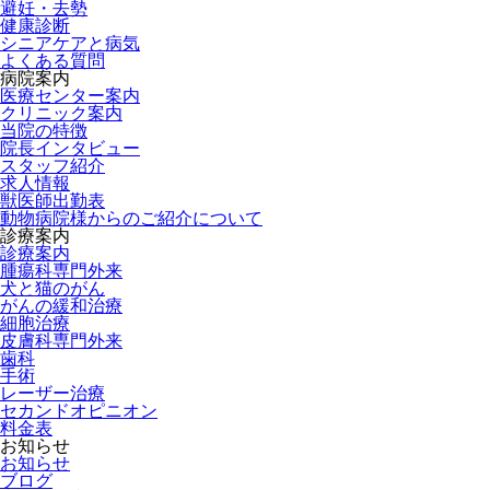
避妊・去勢
健康診断
シニアケアと病気
よくある質問
病院案内
医療センター案内
クリニック案内
当院の特徴
院長インタビュー
スタッフ紹介
求人情報
獣医師出勤表
動物病院様からのご紹介について
診療案内
診療案内
腫瘍科専門外来
犬と猫のがん
がんの緩和治療
細胞治療
皮膚科専門外来
歯科
手術
レーザー治療
セカンドオピニオン
料金表
お知らせ
お知らせ
ブログ