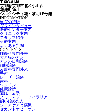
〒603-8148
京都府京都市北区小山西
花池町30-1
シルクシティ花・紫明1F号館
INFORMATION
当院の特徴
院長インタビュー
医療センター案内
クリニック案内
スタッフ紹介
診療案内
よくある質問
CONTENTS
腫瘍科専門外来
犬と猫のガン
ガンの緩和治療
細胞治療
皮膚科専門外来
手術
レーザー治療
歯科
ワクチン
健康診断
避妊・去勢
ノミ・マダニ・フィラリア
飼い始めた方
シニアケアと病気
セカンドオピニオン