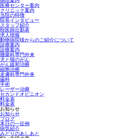
病院案内
医療センター案内
クリニック案内
当院の特徴
院長インタビュー
スタッフ紹介
獣医師出勤表
求人情報
動物病院様からのご紹介について
診療案内
診療案内
腫瘍科専門外来
犬と猫のがん
がん緩和治療
細胞治療
皮膚科専門外来
歯科
手術
レーザー治療
セカンドオピニオン
料金表
料金表
お知らせ
お知らせ
ブログ
本日の一症例
病気紹介
みどりのあしあと