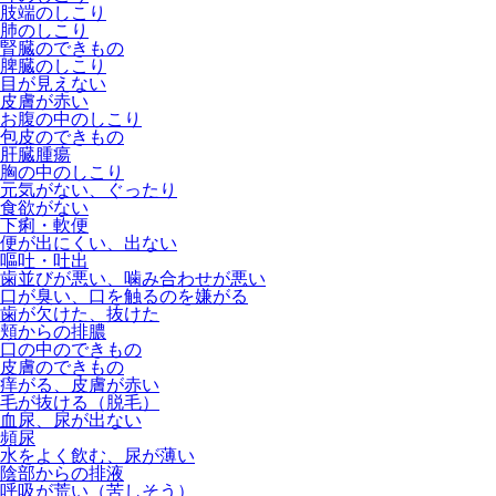
肢端のしこり
肺のしこり
腎臓のできもの
脾臓のしこり
目が見えない
皮膚が赤い
お腹の中のしこり
包皮のできもの
肝臓腫瘍
胸の中のしこり
元気がない、ぐったり
食欲がない
下痢・軟便
便が出にくい、出ない
嘔吐・吐出
歯並びが悪い、噛み合わせが悪い
口が臭い、口を触るのを嫌がる
歯が欠けた、抜けた
頬からの排膿
口の中のできもの
皮膚のできもの
痒がる、皮膚が赤い
毛が抜ける（脱毛）
血尿、尿が出ない
頻尿
水をよく飲む、尿が薄い
陰部からの排液
呼吸が荒い（苦しそう）