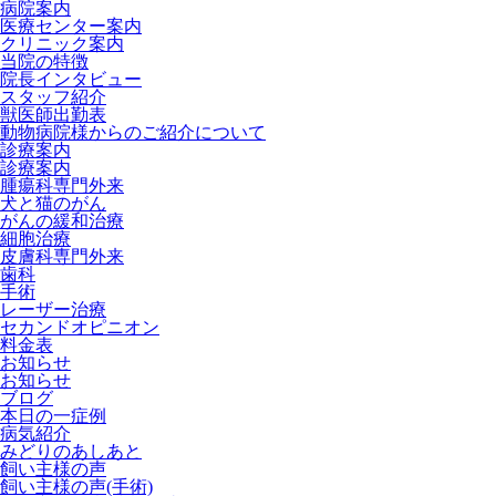
病院案内
医療センター案内
クリニック案内
当院の特徴
院長インタビュー
スタッフ紹介
獣医師出勤表
動物病院様からのご紹介について
診療案内
診療案内
腫瘍科専門外来
犬と猫のがん
がんの緩和治療
細胞治療
皮膚科専門外来
歯科
手術
レーザー治療
セカンドオピニオン
料金表
お知らせ
お知らせ
ブログ
本日の一症例
病気紹介
みどりのあしあと
飼い主様の声
飼い主様の声(手術)