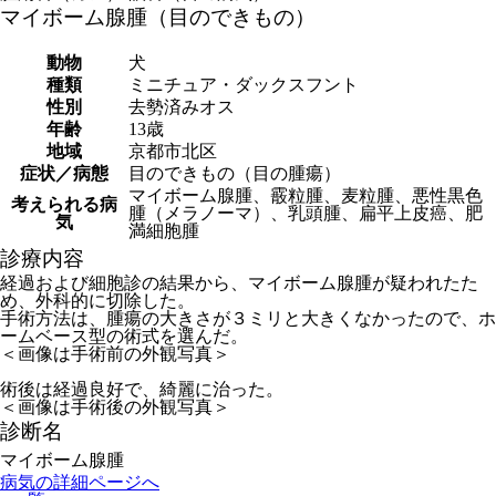
マイボーム腺腫（目のできもの）
動物
犬
種類
ミニチュア・ダックスフント
性別
去勢済みオス
年齢
13歳
地域
京都市北区
症状／病態
目のできもの（目の腫瘍）
マイボーム腺腫、霰粒腫、麦粒腫、悪性黒色
考えられる病
腫（メラノーマ）、乳頭腫、扁平上皮癌、肥
気
満細胞腫
診療内容
経過および細胞診の結果から、マイボーム腺腫が疑われたた
め、外科的に切除した。
手術方法は、腫瘍の大きさが３ミリと大きくなかったので、ホ
ームベース型の術式を選んだ。
＜画像は手術前の外観写真＞
術後は経過良好で、綺麗に治った。
＜画像は手術後の外観写真＞
診断名
マイボーム腺腫
病気の詳細ページへ