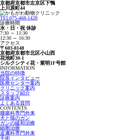
京都府京都市左京区下鴨
上川原町44
TEL
075-468-1428
診療時間
水・日・祝 休診
7:30 ～ 11:30
12:30 ～ 16:30
アクセス
〒603-8148
京都府京都市北区小山西
花池町30-1
シルクシティ花・紫明1F号館
INFORMATION
当院の特徴
院長インタビュー
医療センター案内
クリニック案内
スタッフ紹介
診療案内
よくある質問
CONTENTS
腫瘍科専門外来
犬と猫のガン
ガンの緩和治療
細胞治療
皮膚科専門外来
手術