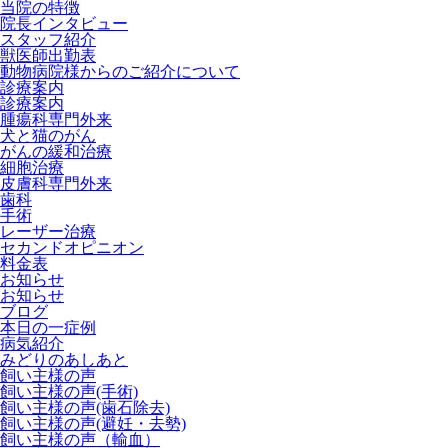
当院の特徴
院長インタビュー
スタッフ紹介
獣医師出勤表
動物病院様からのご紹介について
診療案内
診療案内
腫瘍科専門外来
犬と猫のがん
がんの緩和治療
細胞治療
皮膚科専門外来
歯科
手術
レーザー治療
セカンドオピニオン
料金表
お知らせ
お知らせ
ブログ
本日の一症例
病気紹介
みどりのあしあと
飼い主様の声
飼い主様の声(手術)
飼い主様の声(歯石除去)
飼い主様の声(避妊・去勢)
飼い主様の声（輸血）