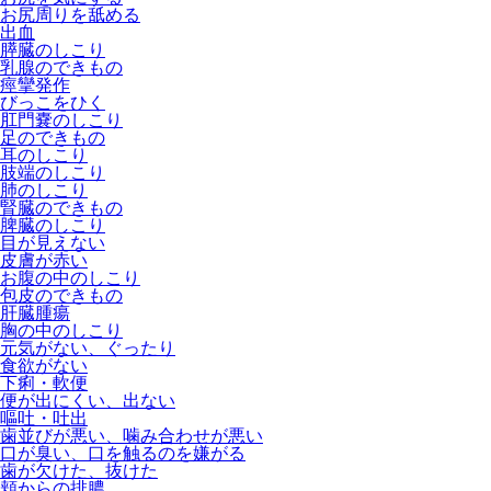
お尻周りを舐める
出血
膵臓のしこり
乳腺のできもの
痙攣発作
びっこをひく
肛門嚢のしこり
足のできもの
耳のしこり
肢端のしこり
肺のしこり
腎臓のできもの
脾臓のしこり
目が見えない
皮膚が赤い
お腹の中のしこり
包皮のできもの
肝臓腫瘍
胸の中のしこり
元気がない、ぐったり
食欲がない
下痢・軟便
便が出にくい、出ない
嘔吐・吐出
歯並びが悪い、噛み合わせが悪い
口が臭い、口を触るのを嫌がる
歯が欠けた、抜けた
頬からの排膿