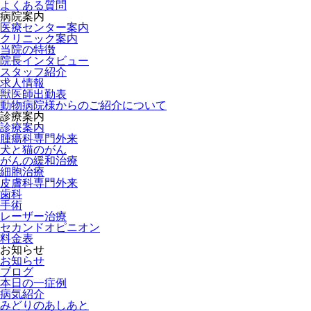
よくある質問
病院案内
医療センター案内
クリニック案内
当院の特徴
院長インタビュー
スタッフ紹介
求人情報
獣医師出勤表
動物病院様からのご紹介について
診療案内
診療案内
腫瘍科専門外来
犬と猫のがん
がんの緩和治療
細胞治療
皮膚科専門外来
歯科
手術
レーザー治療
セカンドオピニオン
料金表
お知らせ
お知らせ
ブログ
本日の一症例
病気紹介
みどりのあしあと