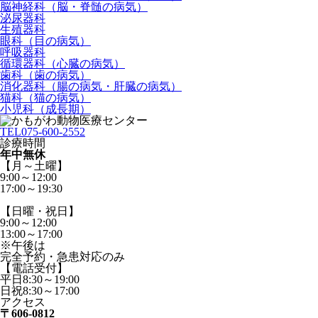
脳神経科（脳・脊髄の病気）
泌尿器科
生殖器科
眼科（目の病気）
呼吸器科
循環器科（心臓の病気）
歯科（歯の病気）
消化器科（腸の病気・肝臓の病気）
猫科（猫の病気）
小児科（成長期）
TEL
075-600-2552
診療時間
年中無休
【月～土曜】
9:00～12:00
17:00～19:30
【日曜・祝日】
9:00～12:00
13:00～17:00
※午後は
完全予約・急患対応のみ
【電話受付】
平日8:30～19:00
日祝8:30～17:00
アクセス
〒606-0812