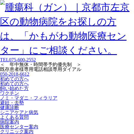
TEL
075-600-2552
＜ 年中無休・時間帯予約優先制 ＞
既存患者様専用
電話相談専用ダイアル
050-2018-6612
初めての方へ
初めての方へ
飼い始めた方
ワクチン
ノミ・マダニ・フィラリア
避妊・去勢
健康診断
シニアケアと病気
よくある質問
病院案内
医療センター案内
クリニック案内