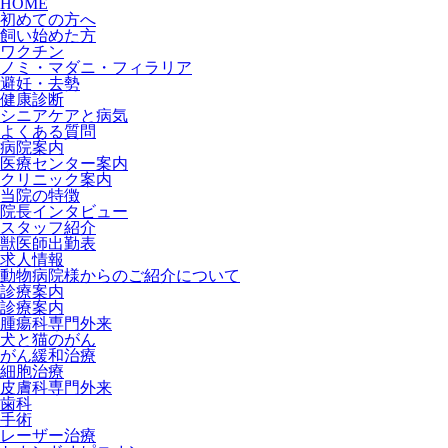
HOME
初めての方へ
飼い始めた方
ワクチン
ノミ・マダニ・フィラリア
避妊・去勢
健康診断
シニアケアと病気
よくある質問
病院案内
医療センター案内
クリニック案内
当院の特徴
院長インタビュー
スタッフ紹介
獣医師出勤表
求人情報
動物病院様からのご紹介について
診療案内
診療案内
腫瘍科専門外来
犬と猫のがん
がん緩和治療
細胞治療
皮膚科専門外来
歯科
手術
レーザー治療