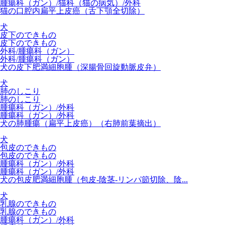
腫瘍科（ガン）/猫科（猫の病気）/外科
猫の口腔内扁平上皮癌（舌下顎全切除）
犬
皮下のできもの
皮下のできもの
外科/腫瘍科（ガン）
外科/腫瘍科（ガン）
犬の皮下肥満細胞腫（深腸骨回旋動脈皮弁）
犬
肺のしこり
肺のしこり
腫瘍科（ガン）/外科
腫瘍科（ガン）/外科
犬の肺腫瘍（扁平上皮癌）（右肺前葉摘出）
犬
包皮のできもの
包皮のできもの
腫瘍科（ガン）/外科
腫瘍科（ガン）/外科
犬の包皮肥満細胞腫（包皮-陰茎-リンパ節切除、陰...
犬
乳腺のできもの
乳腺のできもの
腫瘍科（ガン）/外科