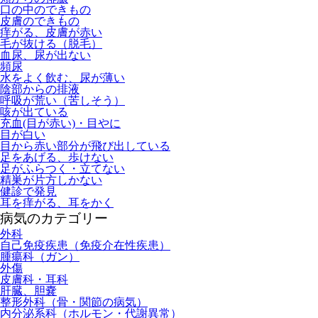
口の中のできもの
皮膚のできもの
痒がる、皮膚が赤い
毛が抜ける（脱毛）
血尿、尿が出ない
頻尿
水をよく飲む、尿が薄い
陰部からの排液
呼吸が荒い（苦しそう）
咳が出ている
充血(目が赤い)・目やに
目が白い
目から赤い部分が飛び出している
足をあげる、歩けない
足がふらつく・立てない
精巣が片方しかない
健診で発見
耳を痒がる、耳をかく
病気のカテゴリー
外科
自己免疫疾患（免疫介在性疾患）
腫瘍科（ガン）
外傷
皮膚科・耳科
肝臓、胆嚢
整形外科（骨・関節の病気）
内分泌系科（ホルモン・代謝異常）