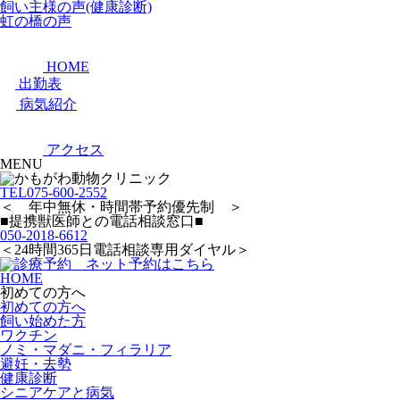
飼い主様の声(健康診断)
虹の橋の声
HOME
出勤表
病気紹介
アクセス
MENU
TEL
075-600-2552
＜ 年中無休・時間帯予約優先制 ＞
■提携獣医師との電話相談窓口■
050-2018-6612
＜24時間365日電話相談専用ダイヤル＞
HOME
初めての方へ
初めての方へ
飼い始めた方
ワクチン
ノミ・マダニ・フィラリア
避妊・去勢
健康診断
シニアケアと病気