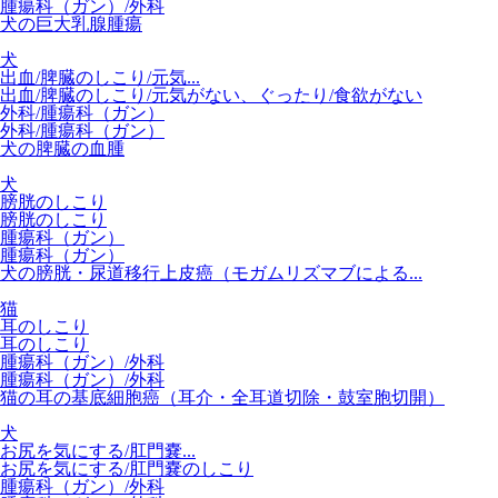
腫瘍科（ガン）/外科
犬の巨大乳腺腫瘍
犬
出血/脾臓のしこり/元気...
出血/脾臓のしこり/元気がない、ぐったり/食欲がない
外科/腫瘍科（ガン）
外科/腫瘍科（ガン）
犬の脾臓の血腫
犬
膀胱のしこり
膀胱のしこり
腫瘍科（ガン）
腫瘍科（ガン）
犬の膀胱・尿道移行上皮癌（モガムリズマブによる...
猫
耳のしこり
耳のしこり
腫瘍科（ガン）/外科
腫瘍科（ガン）/外科
猫の耳の基底細胞癌（耳介・全耳道切除・鼓室胞切開）
犬
お尻を気にする/肛門嚢...
お尻を気にする/肛門嚢のしこり
腫瘍科（ガン）/外科