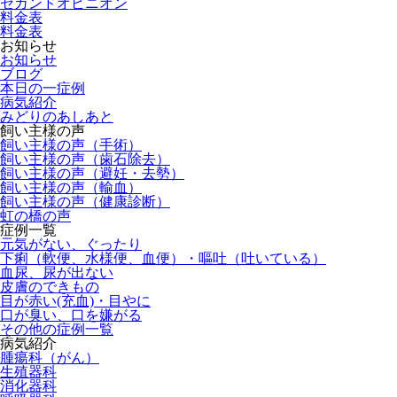
セカンドオピニオン
料金表
料金表
お知らせ
お知らせ
ブログ
本日の一症例
病気紹介
みどりのあしあと
飼い主様の声
飼い主様の声（手術）
飼い主様の声（歯石除去）
飼い主様の声（避妊・去勢）
飼い主様の声（輸血）
飼い主様の声（健康診断）
虹の橋の声
症例一覧
元気がない、ぐったり
下痢（軟便、水様便、血便）・嘔吐（吐いている）
血尿、尿が出ない
皮膚のできもの
目が赤い(充血)・目やに
口が臭い、口を嫌がる
その他の症例一覧
病気紹介
腫瘍科（がん）
生殖器科
消化器科