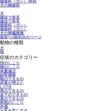
腫瘍科（ガン）/外科
犬の胸腺癌
犬
健診で発見
健診で発見
腫瘍科（ガン）
腫瘍科（ガン）
犬の脾臓腫瘤
最新
1
2
3
最初
次のページ
動物の種類
犬
猫
症状のカテゴリー
頚のしこり
腸のしこり
体重減少
副腎腫瘍
喉のできもの
尿量が増えた
いびき
胃のできもの
皮下のできもの
鼻のできもの
膀胱のしこり
外傷
お尻を気にする