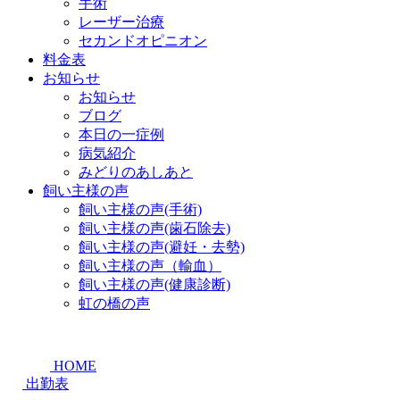
手術
レーザー治療
セカンドオピニオン
料金表
お知らせ
お知らせ
ブログ
本日の一症例
病気紹介
みどりのあしあと
飼い主様の声
飼い主様の声(手術)
飼い主様の声(歯石除去)
飼い主様の声(避妊・去勢)
飼い主様の声（輸血）
飼い主様の声(健康診断)
虹の橋の声
HOME
出勤表