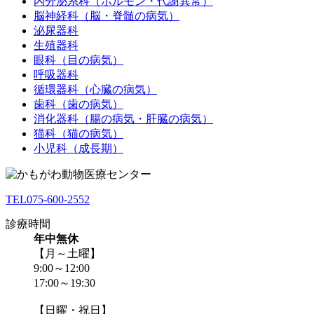
内分泌系科（ホルモン・代謝異常）
脳神経科（脳・脊髄の病気）
泌尿器科
生殖器科
眼科（目の病気）
呼吸器科
循環器科（心臓の病気）
歯科（歯の病気）
消化器科（腸の病気・肝臓の病気）
猫科（猫の病気）
小児科（成長期）
TEL
075-600-2552
診療時間
年中無休
【月～土曜】
9:00～12:00
17:00～19:30
【日曜・祝日】