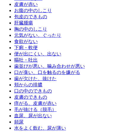
皮膚が赤い
お腹の中のしこり
包皮のできもの
肝臓腫瘍
胸の中のしこり
元気がない、ぐったり
食欲がない
下痢・軟便
便が出にくい、出ない
嘔吐・吐出
歯並びが悪い、噛み合わせが悪い
口が臭い、口を触るのを嫌がる
歯が欠けた、抜けた
頬からの排膿
口の中のできもの
皮膚のできもの
痒がる、皮膚が赤い
毛が抜ける（脱毛）
血尿、尿が出ない
頻尿
水をよく飲む、尿が薄い