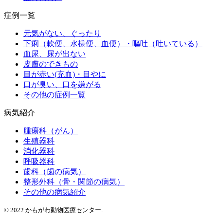
症例一覧
元気がない、ぐったり
下痢（軟便、水様便、血便）・嘔吐（吐いている）
血尿、尿が出ない
皮膚のできもの
目が赤い(充血)・目やに
口が臭い、口を嫌がる
その他の症例一覧
病気紹介
腫瘍科（がん）
生殖器科
消化器科
呼吸器科
歯科（歯の病気）
整形外科（骨・関節の病気）
その他の病気紹介
© 2022 かもがわ動物医療センター.