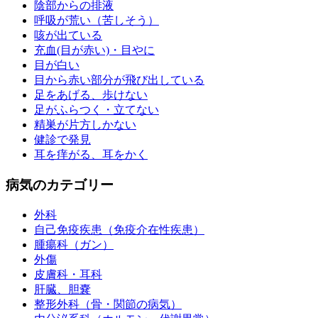
陰部からの排液
呼吸が荒い（苦しそう）
咳が出ている
充血(目が赤い)・目やに
目が白い
目から赤い部分が飛び出している
足をあげる、歩けない
足がふらつく・立てない
精巣が片方しかない
健診で発見
耳を痒がる、耳をかく
病気のカテゴリー
外科
自己免疫疾患（免疫介在性疾患）
腫瘍科（ガン）
外傷
皮膚科・耳科
肝臓、胆嚢
整形外科（骨・関節の病気）