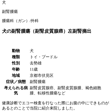
犬
副腎腫瘍
腫瘍科（ガン）/外科
犬の副腎腫瘍（副腎皮質腺癌）左副腎摘出
動物
犬
種類
トイ・プードル
性別
去勢雄
年齢
11歳
地域
京都市伏見区
症状／病態
副腎腫瘍
考えられる病
副腎皮質腺癌、副腎皮質腺腫、褐色細胞
気
腫、転移性腫瘍など
健康診断でエコー検査を行なった際にお腹の中にできものが
あるとのことで当院に紹介来院しました。