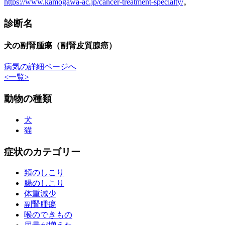
https://www.kamogawa-ac.jp/cancer-treatment-specialty/
。
診断名
犬の副腎腫瘍（副腎皮質腺癌）
病気の詳細ページへ
<
一覧
>
動物の種類
犬
猫
症状のカテゴリー
頚のしこり
腸のしこり
体重減少
副腎腫瘍
喉のできもの