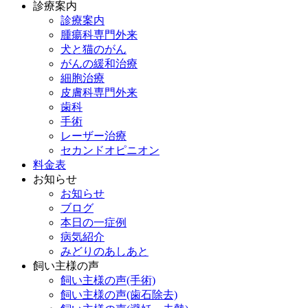
診療案内
診療案内
腫瘍科専門外来
犬と猫のがん
がんの緩和治療
細胞治療
皮膚科専門外来
歯科
手術
レーザー治療
セカンドオピニオン
料金表
お知らせ
お知らせ
ブログ
本日の一症例
病気紹介
みどりのあしあと
飼い主様の声
飼い主様の声(手術)
飼い主様の声(歯石除去)