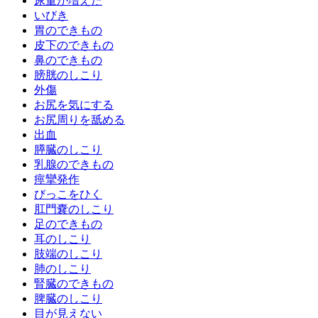
尿量が増えた
いびき
胃のできもの
皮下のできもの
鼻のできもの
膀胱のしこり
外傷
お尻を気にする
お尻周りを舐める
出血
膵臓のしこり
乳腺のできもの
痙攣発作
びっこをひく
肛門嚢のしこり
足のできもの
耳のしこり
肢端のしこり
肺のしこり
腎臓のできもの
脾臓のしこり
目が見えない