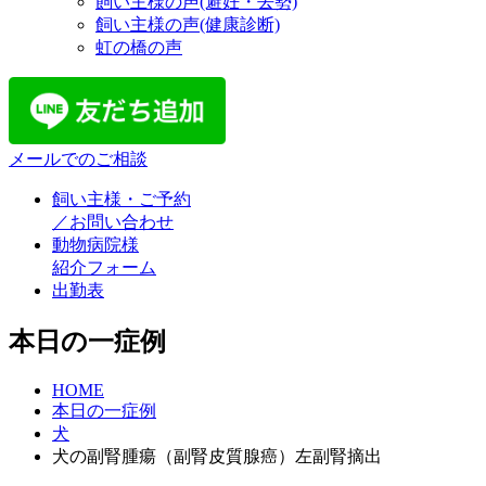
飼い主様の声(避妊・去勢)
飼い主様の声(健康診断)
虹の橋の声
メールでのご相談
飼い主様・ご予約
／お問い合わせ
動物病院様
紹介フォーム
出勤表
本日の一症例
HOME
本日の一症例
犬
犬の副腎腫瘍（副腎皮質腺癌）左副腎摘出