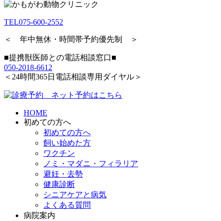
TEL
075-600-2552
＜ 年中無休・時間帯予約優先制 ＞
■提携獣医師との電話相談窓口■
050-2018-6612
＜24時間365日電話相談専用ダイヤル＞
HOME
初めての方へ
初めての方へ
飼い始めた方
ワクチン
ノミ・マダニ・フィラリア
避妊・去勢
健康診断
シニアケアと病気
よくある質問
病院案内