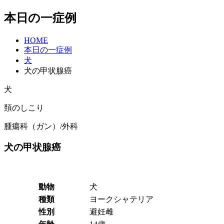
本日の一症例
HOME
本日の一症例
犬
犬の甲状腺癌
犬
頚のしこり
腫瘍科（ガン）/外科
犬の甲状腺癌
動物
犬
種類
ヨークシャテリア
性別
避妊雌