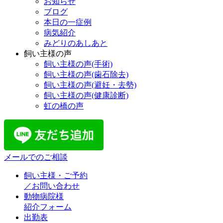
お知らせ
ブログ
本日の一症例
病気紹介
みどりのあしあと
飼い主様の声
飼い主様の声(手術)
飼い主様の声(歯石除去)
飼い主様の声(避妊・去勢)
飼い主様の声(健康診断)
虹の橋の声
メールでのご相談
飼い主様・ご予約
／お問い合わせ
動物病院様
紹介フォーム
出勤表