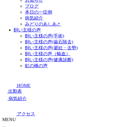
お知らせ
ブログ
本日の一症例
病気紹介
みどりのあしあと
飼い主様の声
飼い主様の声(手術)
飼い主様の声(歯石除去)
飼い主様の声(避妊・去勢)
飼い主様の声（輸血）
飼い主様の声(健康診断)
虹の橋の声
HOME
出勤表
病気紹介
アクセス
MENU