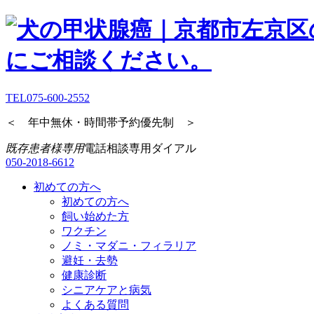
TEL
075-600-2552
＜ 年中無休・時間帯予約優先制 ＞
既存患者様専用
電話相談専用ダイアル
050-2018-6612
初めての方へ
初めての方へ
飼い始めた方
ワクチン
ノミ・マダニ・フィラリア
避妊・去勢
健康診断
シニアケアと病気
よくある質問