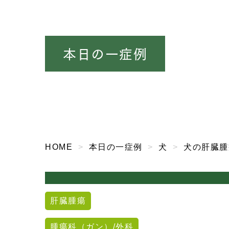
本日の一症例
HOME
本日の一症例
犬
犬の肝臓腫
肝臓腫瘍
腫瘍科（ガン）/外科