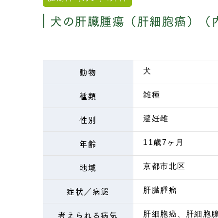
犬の肝臓腫瘍（肝細胞癌）（
動物
犬
種類
雑種
性別
避妊雌
年齢
11歳7ヶ月
地域
京都市北区
症状／病態
肝臓腫瘤
考えられる病気
肝細胞癌、肝細胞