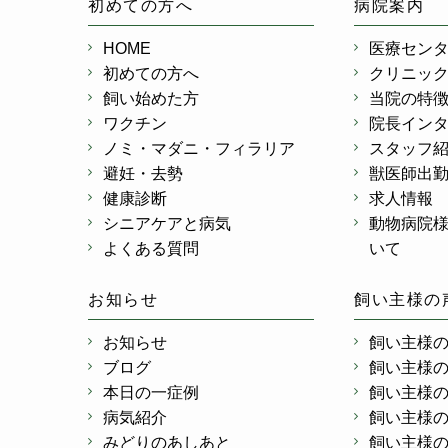
初めての方へ
病院案内
HOME
医療セン
初めての方へ
クリニッ
飼い始めた方
当院の特
ワクチン
院長イン
ノミ・マダニ・フィラリア
スタッフ
避妊・去勢
獣医師出
健康診断
求人情報
シニアケアと病気
動物病院
よくある質問
いて
お知らせ
飼い主様の
お知らせ
飼い主様
ブログ
飼い主様
本日の一症例
飼い主様
病気紹介
飼い主様
みどりのあしあと
飼い主様