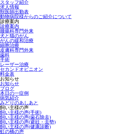
スタッフ紹介
求人情報
獣医師出勤表
動物病院様からのご紹介について
診療案内
診療案内
腫瘍科専門外来
犬と猫のがん
がんの緩和治療
細胞治療
皮膚科専門外来
歯科
手術
レーザー治療
セカンドオピニオン
料金表
お知らせ
お知らせ
ブログ
本日の一症例
病気紹介
みどりのあしあと
飼い主様の声
飼い主様の声(手術)
飼い主様の声(歯石除去)
飼い主様の声(避妊・去勢)
飼い主様の声(健康診断)
虹の橋の声