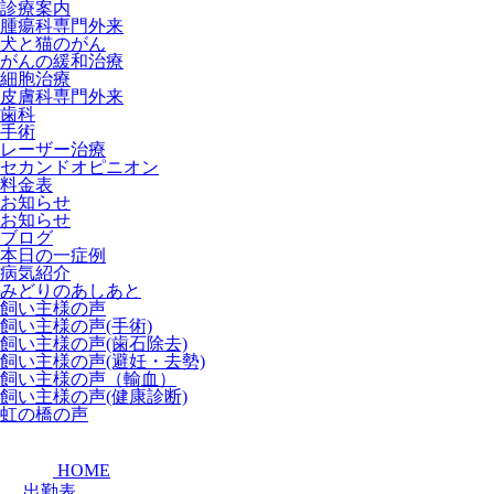
診療案内
腫瘍科専門外来
犬と猫のがん
がんの緩和治療
細胞治療
皮膚科専門外来
歯科
手術
レーザー治療
セカンドオピニオン
料金表
お知らせ
お知らせ
ブログ
本日の一症例
病気紹介
みどりのあしあと
飼い主様の声
飼い主様の声(手術)
飼い主様の声(歯石除去)
飼い主様の声(避妊・去勢)
飼い主様の声（輸血）
飼い主様の声(健康診断)
虹の橋の声
HOME
出勤表