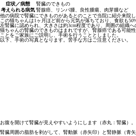
症状／病態
腎臓のできもの
考えられる病気
腎腺癌、リンパ腫、良性腫瘍、肉芽腫など
他の病院で腎臓にできものがあるとのことで当院に紹介来院し
この猫ちゃんは1ヶ月ほど前から元気が落ちており、食欲も5
左腎臓に認められ、大きさは約3cm程度であり、周囲の組織
猫ちゃんの腎臓のできものはまれですが、腎腺癌である可能性
ことをご家族にご説明し、手術を行うこととしました。
以下、手術の写真となります。苦手な方はご注意ください。
お腹を開けて腎臓が見えやすいようにします（赤丸：腎臓）。
腎臓周囲の脂肪を剥がして、腎動脈（赤矢印）と腎静脈（青矢