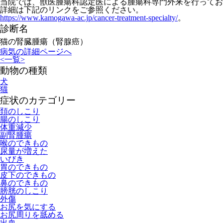
当院では、獣医腫瘍科認定医による腫瘍科専門外来を行ってお
詳細は下記のリンクをご参照ください。
https://www.kamogawa-ac.jp/cancer-treatment-specialty/
。
診断名
猫の腎臓腫瘍（腎腺癌）
病気の詳細ページへ
<
一覧
>
動物の種類
犬
猫
症状のカテゴリー
頚のしこり
腸のしこり
体重減少
副腎腫瘍
喉のできもの
尿量が増えた
いびき
胃のできもの
皮下のできもの
鼻のできもの
膀胱のしこり
外傷
お尻を気にする
お尻周りを舐める
出血