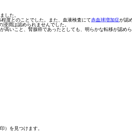
ました。
0%程度とのことでした。また、血液検査にて
赤血球増加症
が認
への浸潤は認められませんでした。
が高いこと、腎腺癌であったとしても、明らかな転移が認めら
印）を見つけます。