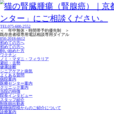
TEL
075-600-2552
＜ 年中無休・時間帯予約優先制 ＞
既存患者様専用
電話相談専用ダイアル
050-2018-6612
初めての方へ
初めての方へ
飼い始めた方
ワクチン
ノミ・マダニ・フィラリア
避妊・去勢
健康診断
シニアケアと病気
よくある質問
病院案内
医療センター案内
クリニック案内
当院の特徴
院長インタビュー
スタッフ紹介
獣医師出勤表
動物病院様からのご紹介について
診療案内