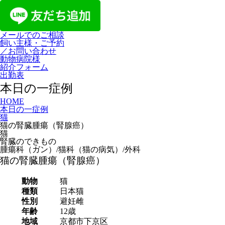
メールでのご相談
飼い主様・ご予約
／お問い合わせ
動物病院様
紹介フォーム
出勤表
本日の一症例
HOME
本日の一症例
猫
猫の腎臓腫瘍（腎腺癌）
猫
腎臓のできもの
腫瘍科（ガン）/猫科（猫の病気）/外科
猫の腎臓腫瘍（腎腺癌）
動物
猫
種類
日本猫
性別
避妊雌
年齢
12歳
地域
京都市下京区