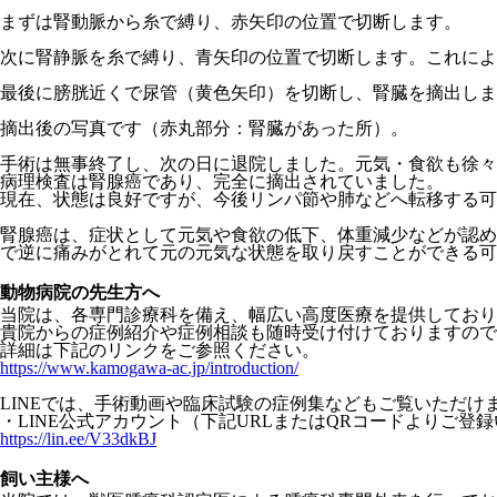
まずは腎動脈から糸で縛り、赤矢印の位置で切断します。
次に腎静脈を糸で縛り、青矢印の位置で切断します。これによ
最後に膀胱近くで尿管（黄色矢印）を切断し、腎臓を摘出しま
摘出後の写真です（赤丸部分：腎臓があった所）。
手術は無事終了し、次の日に退院しました。元気・食欲も徐々
病理検査は腎腺癌であり、完全に摘出されていました。
現在、状態は良好ですが、今後リンパ節や肺などへ転移する可
腎腺癌は、症状として元気や食欲の低下、体重減少などが認め
で逆に痛みがとれて元の元気な状態を取り戻すことができる可
動物病院の先生方へ
当院は、各専門診療科を備え、幅広い高度医療を提供しており
貴院からの症例紹介や症例相談も随時受け付けておりますので
詳細は下記のリンクをご参照ください。
https://www.kamogawa-ac.jp/introduction/
LINEでは、
手術動画や臨床試験の症例集などもご覧いただけ
・LINE公式アカウント（
下記URLまたはQRコードよりご登
https://lin.ee/V33dkBJ
飼い主様へ