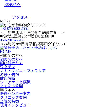
病気紹介
アクセス
MENU
TEL
075-600-2552
＜ 年中無休・時間帯予約優先制 ＞
■提携獣医師との電話相談窓口■
050-2018-6612
＜24時間365日電話相談専用ダイヤル＞
HOME
初めての方へ
初めての方へ
飼い始めた方
ワクチン
ノミ・マダニ・フィラリア
避妊・去勢
健康診断
シニアケアと病気
よくある質問
病院案内
医療センター案内
クリニック案内
当院の特徴
院長インタビュー