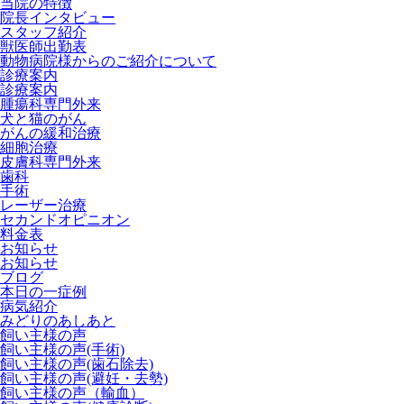
当院の特徴
院長インタビュー
スタッフ紹介
獣医師出勤表
動物病院様からのご紹介について
診療案内
診療案内
腫瘍科専門外来
犬と猫のがん
がんの緩和治療
細胞治療
皮膚科専門外来
歯科
手術
レーザー治療
セカンドオピニオン
料金表
お知らせ
お知らせ
ブログ
本日の一症例
病気紹介
みどりのあしあと
飼い主様の声
飼い主様の声(手術)
飼い主様の声(歯石除去)
飼い主様の声(避妊・去勢)
飼い主様の声（輸血）