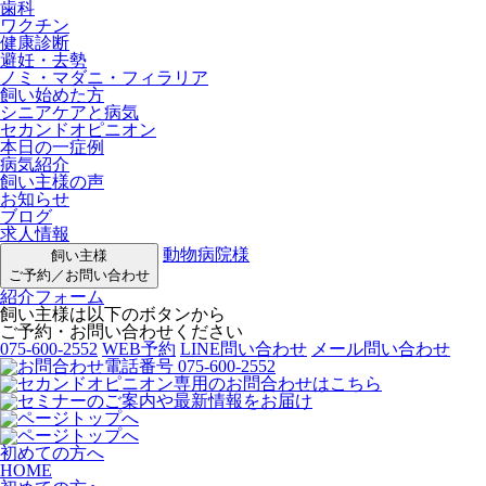
歯科
ワクチン
健康診断
避妊・去勢
ノミ・マダニ・フィラリア
飼い始めた方
シニアケアと病気
セカンドオピニオン
本日の一症例
病気紹介
飼い主様の声
お知らせ
ブログ
求人情報
動物病院様
飼い主様
ご予約／お問い合わせ
紹介フォーム
飼い主様は以下のボタンから
ご予約・お問い合わせください
075-600-2552
WEB予約
LINE問い合わせ
メール問い合わせ
初めての方へ
HOME