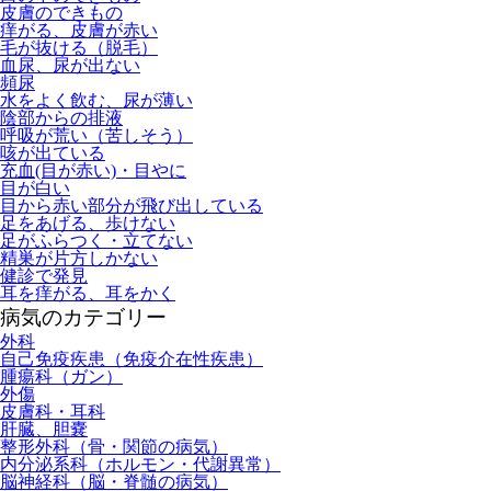
皮膚のできもの
痒がる、皮膚が赤い
毛が抜ける（脱毛）
血尿、尿が出ない
頻尿
水をよく飲む、尿が薄い
陰部からの排液
呼吸が荒い（苦しそう）
咳が出ている
充血(目が赤い)・目やに
目が白い
目から赤い部分が飛び出している
足をあげる、歩けない
足がふらつく・立てない
精巣が片方しかない
健診で発見
耳を痒がる、耳をかく
病気のカテゴリー
外科
自己免疫疾患（免疫介在性疾患）
腫瘍科（ガン）
外傷
皮膚科・耳科
肝臓、胆嚢
整形外科（骨・関節の病気）
内分泌系科（ホルモン・代謝異常）
脳神経科（脳・脊髄の病気）