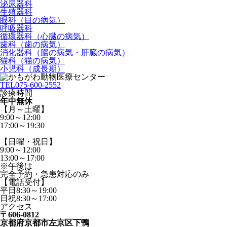
泌尿器科
生殖器科
眼科（目の病気）
呼吸器科
循環器科（心臓の病気）
歯科（歯の病気）
消化器科（腸の病気・肝臓の病気）
猫科（猫の病気）
小児科（成長期）
TEL
075-600-2552
診療時間
年中無休
【月～土曜】
9:00～12:00
17:00～19:30
【日曜・祝日】
9:00～12:00
13:00～17:00
※午後は
完全予約・急患対応のみ
【電話受付】
平日8:30～19:00
日祝8:30～17:00
アクセス
〒606-0812
京都府京都市左京区下鴨