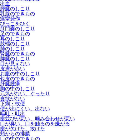
出血
膵臓のしこり
乳腺のできもの
痙攣発作
びっこをひく
肛門嚢のしこり
足のできもの
耳のしこり
肢端のしこり
肺のしこり
腎臓のできもの
脾臓のしこり
目が見えない
皮膚が赤い
お腹の中のしこり
包皮のできもの
肝臓腫瘍
胸の中のしこり
元気がない、ぐったり
食欲がない
下痢・軟便
便が出にくい、出ない
嘔吐・吐出
歯並びが悪い、噛み合わせが悪い
口が臭い、口を触るのを嫌がる
歯が欠けた、抜けた
頬からの排膿
口の中のできもの