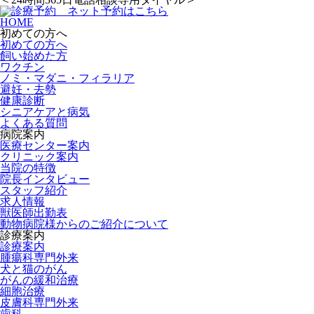
HOME
初めての方へ
初めての方へ
飼い始めた方
ワクチン
ノミ・マダニ・フィラリア
避妊・去勢
健康診断
シニアケアと病気
よくある質問
病院案内
医療センター案内
クリニック案内
当院の特徴
院長インタビュー
スタッフ紹介
求人情報
獣医師出勤表
動物病院様からのご紹介について
診療案内
診療案内
腫瘍科専門外来
犬と猫のがん
がんの緩和治療
細胞治療
皮膚科専門外来
歯科