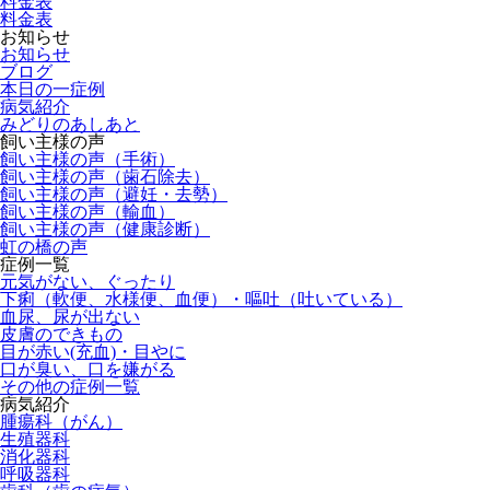
料金表
料金表
お知らせ
お知らせ
ブログ
本日の一症例
病気紹介
みどりのあしあと
飼い主様の声
飼い主様の声（手術）
飼い主様の声（歯石除去）
飼い主様の声（避妊・去勢）
飼い主様の声（輸血）
飼い主様の声（健康診断）
虹の橋の声
症例一覧
元気がない、ぐったり
下痢（軟便、水様便、血便）・嘔吐（吐いている）
血尿、尿が出ない
皮膚のできもの
目が赤い(充血)・目やに
口が臭い、口を嫌がる
その他の症例一覧
病気紹介
腫瘍科（がん）
生殖器科
消化器科
呼吸器科