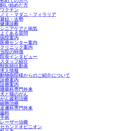
初めての方へ
飼い始めた方
ワクチン
ノミ・マダニ・フィラリア
避妊・去勢
健康診断
シニアケアと病気
よくある質問
病院案内
医療センター案内
クリニック案内
当院の特徴
院長インタビュー
スタッフ紹介
獣医師出勤表
求人情報
動物病院様からのご紹介について
診療案内
診療案内
腫瘍科専門外来
犬と猫のがん
がん緩和治療
細胞治療
皮膚科専門外来
歯科
手術
レーザー治療
セカンドオピニオン