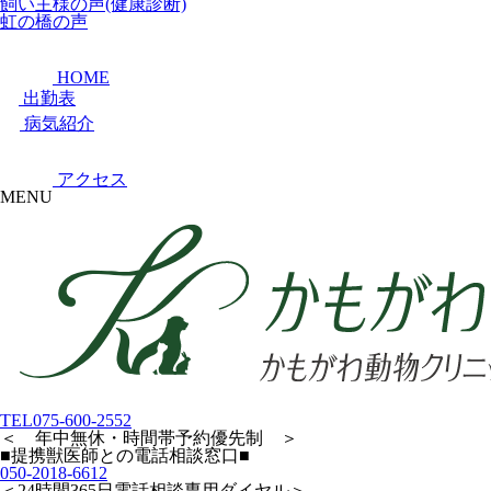
飼い主様の声(健康診断)
虹の橋の声
HOME
出勤表
病気紹介
アクセス
MENU
TEL
075-600-2552
＜ 年中無休・時間帯予約優先制 ＞
■提携獣医師との電話相談窓口■
050-2018-6612
＜24時間365日電話相談専用ダイヤル＞