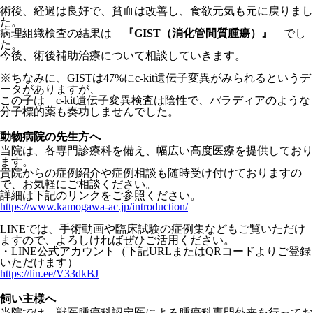
術後、経過は良好で、貧血は改善し、食欲元気も元に戻りまし
た。
病理組織検査の結果は
『GIST（消化管間質腫瘍）』
でし
た。
今後、術後補助治療について相談していきます。
※ちなみに、GISTは47%にc-kit遺伝子変異がみられるというデ
ータがありますが、
この子は c-kit遺伝子変異検査は陰性で、パラディアのような
分子標的薬も奏功しませんでした。
動物病院の先生方へ
当院は、各専門診療科を備え、幅広い高度医療を提供しており
ます。
貴院からの症例紹介や症例相談も随時受け付けておりますの
で、お気軽にご相談ください。
詳細は下記のリンクをご参照ください。
https://www.kamogawa-ac.jp/introduction/
LINEでは、
手術動画や臨床試験の症例集などもご覧いただけ
ますので、
よろしければぜひご活用ください。
・LINE公式アカウント（
下記URLまたはQRコードよりご登録
いただけます）
https://lin.ee/V33dkBJ
飼い主様へ
当院では、獣医腫瘍科認定医による腫瘍科専門外来を行ってお