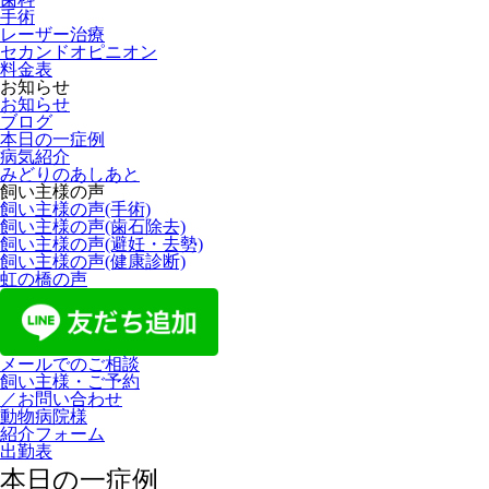
手術
レーザー治療
セカンドオピニオン
料金表
お知らせ
お知らせ
ブログ
本日の一症例
病気紹介
みどりのあしあと
飼い主様の声
飼い主様の声(手術)
飼い主様の声(歯石除去)
飼い主様の声(避妊・去勢)
飼い主様の声(健康診断)
虹の橋の声
メールでのご相談
飼い主様・ご予約
／お問い合わせ
動物病院様
紹介フォーム
出勤表
本日の一症例