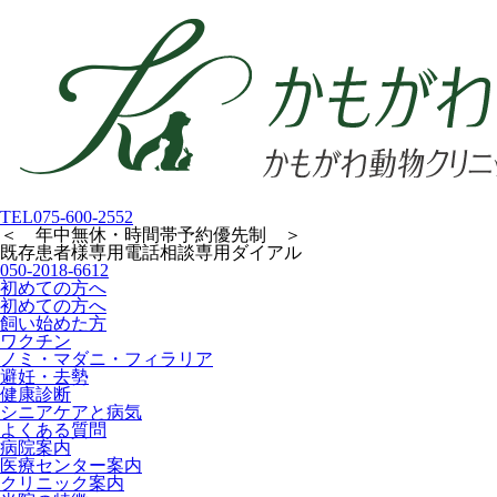
TEL
075-600-2552
＜ 年中無休・時間帯予約優先制 ＞
既存患者様専用
電話相談専用ダイアル
050-2018-6612
初めての方へ
初めての方へ
飼い始めた方
ワクチン
ノミ・マダニ・フィラリア
避妊・去勢
健康診断
シニアケアと病気
よくある質問
病院案内
医療センター案内
クリニック案内