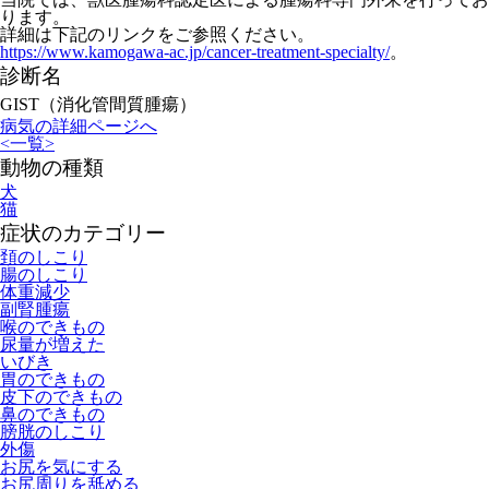
ります。
詳細は下記のリンクをご参照ください。
https://www.kamogawa-ac.jp/cancer-treatment-specialty/
。
診断名
GIST（消化管間質腫瘍）
病気の詳細ページへ
<
一覧
>
動物の種類
犬
猫
症状のカテゴリー
頚のしこり
腸のしこり
体重減少
副腎腫瘍
喉のできもの
尿量が増えた
いびき
胃のできもの
皮下のできもの
鼻のできもの
膀胱のしこり
外傷
お尻を気にする
お尻周りを舐める