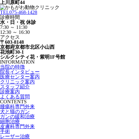
上川原町44
TEL
075-468-1428
診療時間
水・日・祝 休診
7:30 ～ 11:30
12:30 ～ 16:30
アクセス
〒603-8148
京都府京都市北区小山西
花池町30-1
シルクシティ花・紫明1F号館
INFORMATION
当院の特徴
院長インタビュー
医療センター案内
クリニック案内
スタッフ紹介
診療案内
よくある質問
CONTENTS
腫瘍科専門外来
犬と猫のガン
ガンの緩和治療
細胞治療
皮膚科専門外来
手術
レーザー治療