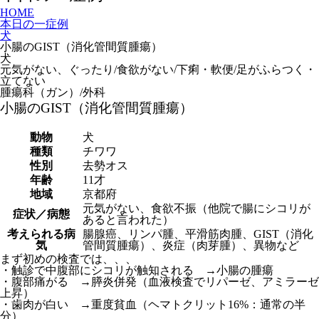
HOME
本日の一症例
犬
小腸のGIST（消化管間質腫瘍）
犬
元気がない、ぐったり/食欲がない/下痢・軟便/足がふらつく・
立てない
腫瘍科（ガン）/外科
小腸のGIST（消化管間質腫瘍）
動物
犬
種類
チワワ
性別
去勢オス
年齢
11才
地域
京都府
元気がない、食欲不振（他院で腸にシコリが
症状／病態
あると言われた）
考えられる病
腸腺癌、リンパ腫、平滑筋肉腫、GIST（消化
気
管間質腫瘍）、炎症（肉芽腫）、異物など
まず初めの検査では、、、
・触診で中腹部にシコリが触知される →小腸の腫瘍
・腹部痛がる →膵炎併発（血液検査でリパーゼ、アミラーゼ
上昇）
・歯肉が白い →重度貧血（ヘマトクリット16%：通常の半
分）