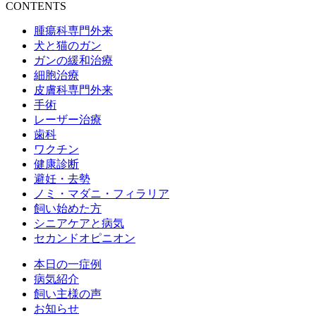
CONTENTS
腫瘍科専門外来
犬と猫のガン
ガンの緩和治療
細胞治療
皮膚科専門外来
手術
レーザー治療
歯科
ワクチン
健康診断
避妊・去勢
ノミ・マダニ・フィラリア
飼い始めた方
シニアケアと病気
セカンドオピニオン
本日の一症例
病気紹介
飼い主様の声
お知らせ