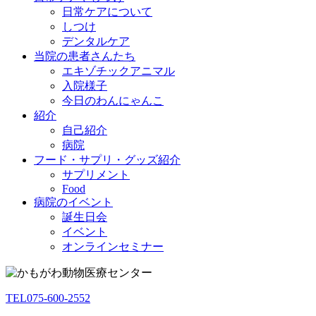
日常ケアについて
しつけ
デンタルケア
当院の患者さんたち
エキゾチックアニマル
入院様子
今日のわんにゃんこ
紹介
自己紹介
病院
フード・サプリ・グッズ紹介
サプリメント
Food
病院のイベント
誕生日会
イベント
オンラインセミナー
TEL
075-600-2552