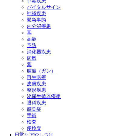
中毒疾患
バイタルサイン
神経疾患
緊急事態
内分泌疾患
耳
高齢
予防
消化器疾患
病気
薬
腫瘍（ガン）
再生医療
皮膚疾患
整形疾患
泌尿生殖器疾患
眼科疾患
感染症
手術
検査
便検査
日常ケアやしつけ