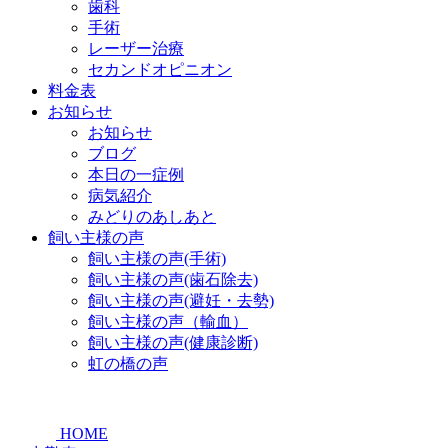
歯科
手術
レーザー治療
セカンドオピニオン
料金表
お知らせ
お知らせ
ブログ
本日の一症例
病気紹介
みどりのあしあと
飼い主様の声
飼い主様の声(手術)
飼い主様の声(歯石除去)
飼い主様の声(避妊・去勢)
飼い主様の声（輸血）
飼い主様の声(健康診断)
虹の橋の声
HOME