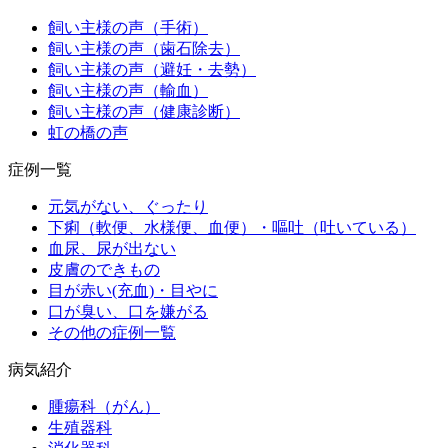
飼い主様の声（手術）
飼い主様の声（歯石除去）
飼い主様の声（避妊・去勢）
飼い主様の声（輸血）
飼い主様の声（健康診断）
虹の橋の声
症例一覧
元気がない、ぐったり
下痢（軟便、水様便、血便）・嘔吐（吐いている）
血尿、尿が出ない
皮膚のできもの
目が赤い(充血)・目やに
口が臭い、口を嫌がる
その他の症例一覧
病気紹介
腫瘍科（がん）
生殖器科