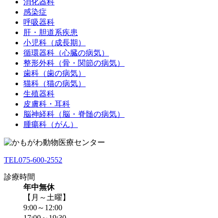
消化器科
感染症
呼吸器科
肝・胆道系疾患
小児科（成長期）
循環器科（心臓の病気）
整形外科（骨・関節の病気）
歯科（歯の病気）
猫科（猫の病気）
生殖器科
皮膚科・耳科
脳神経科（脳・脊髄の病気）
腫瘍科（がん）
TEL
075-600-2552
診療時間
年中無休
【月～土曜】
9:00～12:00
17:00～19:30