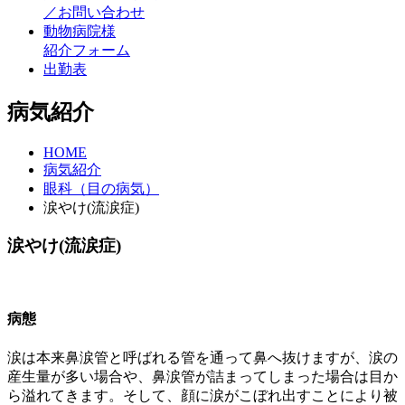
／お問い合わせ
動物病院様
紹介フォーム
出勤表
病気紹介
HOME
病気紹介
眼科（目の病気）
涙やけ(流涙症)
涙やけ(流涙症)
病態
涙は本来鼻涙管と呼ばれる管を通って鼻へ抜けますが、涙の
産生量が多い場合や、鼻涙管が詰まってしまった場合は目か
ら溢れてきます。そして、顔に涙がこぼれ出すことにより被