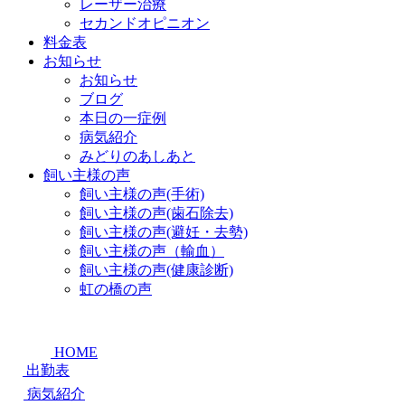
レーザー治療
セカンドオピニオン
料金表
お知らせ
お知らせ
ブログ
本日の一症例
病気紹介
みどりのあしあと
飼い主様の声
飼い主様の声(手術)
飼い主様の声(歯石除去)
飼い主様の声(避妊・去勢)
飼い主様の声（輸血）
飼い主様の声(健康診断)
虹の橋の声
HOME
出勤表
病気紹介