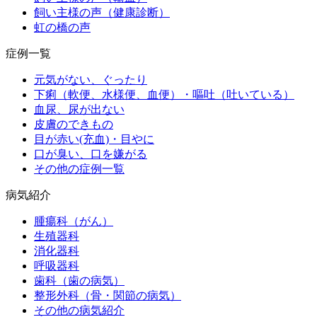
飼い主様の声（健康診断）
虹の橋の声
症例一覧
元気がない、ぐったり
下痢（軟便、水様便、血便）・嘔吐（吐いている）
血尿、尿が出ない
皮膚のできもの
目が赤い(充血)・目やに
口が臭い、口を嫌がる
その他の症例一覧
病気紹介
腫瘍科（がん）
生殖器科
消化器科
呼吸器科
歯科（歯の病気）
整形外科（骨・関節の病気）
その他の病気紹介