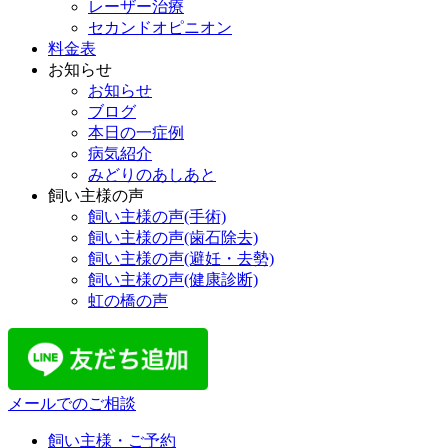
レーザー治療
セカンドオピニオン
料金表
お知らせ
お知らせ
ブログ
本日の一症例
病気紹介
みどりのあしあと
飼い主様の声
飼い主様の声(手術)
飼い主様の声(歯石除去)
飼い主様の声(避妊・去勢)
飼い主様の声(健康診断)
虹の橋の声
メールでのご相談
飼い主様・ご予約