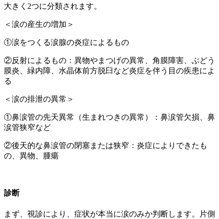
大きく
2
つに分類されます。
＜涙の産生の増加＞
①涙をつくる涙腺の炎症によるもの
②反射によるもの：異物やまつげの異常、角膜障害、ぶどう
膜炎、緑内障、水晶体前方脱臼など炎症を伴う目の疾患によ
る
＜涙の排泄の異常＞
①鼻涙管の先天異常（生まれつきの異常）：鼻涙管欠損、鼻
涙管狭窄など
②後天的な鼻涙管の閉塞または狭窄：炎症によりできたも
の、異物、腫瘍
診断
まず、視診により、症状が本当に涙のみか判断します。片側