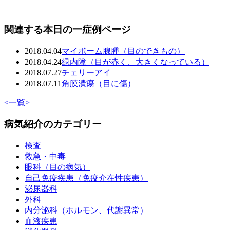
関連する本日の一症例ページ
2018.04.04
マイボーム腺腫（目のできもの）
2018.04.24
緑内障（目が赤く、大きくなっている）
2018.07.27
チェリーアイ
2018.07.11
角膜潰瘍（目に傷）
<
一覧
>
病気紹介のカテゴリー
検査
救急・中毒
眼科（目の病気）
自己免疫疾患（免疫介在性疾患）
泌尿器科
外科
内分泌科（ホルモン、代謝異常）
血液疾患