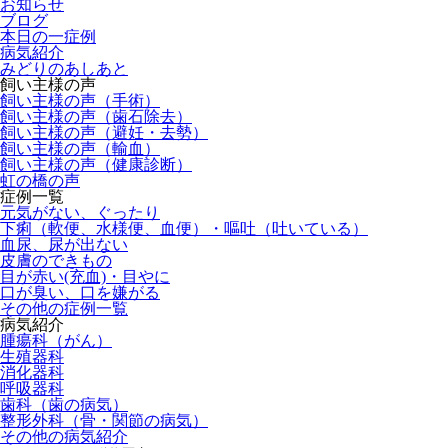
お知らせ
ブログ
本日の一症例
病気紹介
みどりのあしあと
飼い主様の声
飼い主様の声（手術）
飼い主様の声（歯石除去）
飼い主様の声（避妊・去勢）
飼い主様の声（輸血）
飼い主様の声（健康診断）
虹の橋の声
症例一覧
元気がない、ぐったり
下痢（軟便、水様便、血便）・嘔吐（吐いている）
血尿、尿が出ない
皮膚のできもの
目が赤い(充血)・目やに
口が臭い、口を嫌がる
その他の症例一覧
病気紹介
腫瘍科（がん）
生殖器科
消化器科
呼吸器科
歯科（歯の病気）
整形外科（骨・関節の病気）
その他の病気紹介