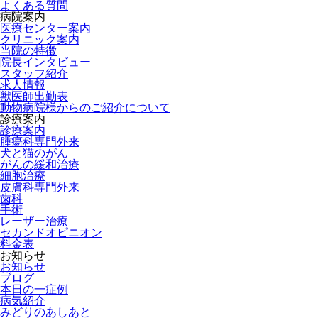
よくある質問
病院案内
医療センター案内
クリニック案内
当院の特徴
院長インタビュー
スタッフ紹介
求人情報
獣医師出勤表
動物病院様からのご紹介について
診療案内
診療案内
腫瘍科専門外来
犬と猫のがん
がんの緩和治療
細胞治療
皮膚科専門外来
歯科
手術
レーザー治療
セカンドオピニオン
料金表
お知らせ
お知らせ
ブログ
本日の一症例
病気紹介
みどりのあしあと