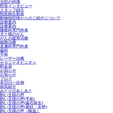
当院の特徴
院長インタビュー
スタッフ紹介
獣医師出勤表
動物病院様からのご紹介について
診療案内
診療案内
腫瘍科専門外来
犬と猫のがん
がんの緩和治療
細胞治療
皮膚科専門外来
歯科
手術
レーザー治療
セカンドオピニオン
料金表
お知らせ
お知らせ
ブログ
本日の一症例
病気紹介
みどりのあしあと
飼い主様の声
飼い主様の声(手術)
飼い主様の声(歯石除去)
飼い主様の声(避妊・去勢)
飼い主様の声（輸血）