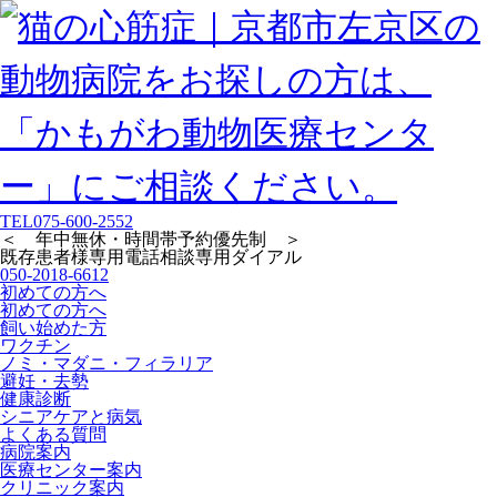
TEL
075-600-2552
＜ 年中無休・時間帯予約優先制 ＞
既存患者様専用
電話相談専用ダイアル
050-2018-6612
初めての方へ
初めての方へ
飼い始めた方
ワクチン
ノミ・マダニ・フィラリア
避妊・去勢
健康診断
シニアケアと病気
よくある質問
病院案内
医療センター案内
クリニック案内