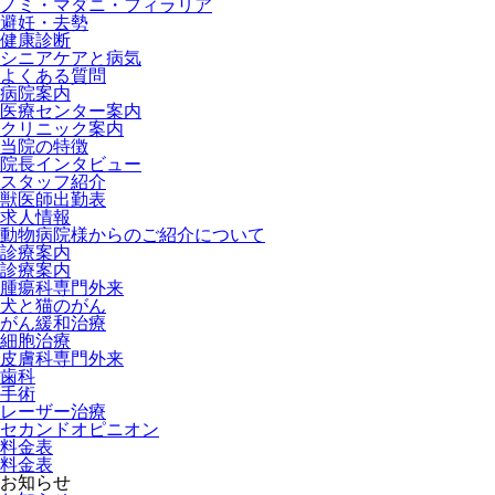
ノミ・マダニ・フィラリア
避妊・去勢
健康診断
シニアケアと病気
よくある質問
病院案内
医療センター案内
クリニック案内
当院の特徴
院長インタビュー
スタッフ紹介
獣医師出勤表
求人情報
動物病院様からのご紹介について
診療案内
診療案内
腫瘍科専門外来
犬と猫のがん
がん緩和治療
細胞治療
皮膚科専門外来
歯科
手術
レーザー治療
セカンドオピニオン
料金表
料金表
お知らせ