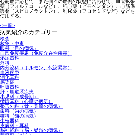
心筋症に応じて、また個々の症例の状態に合わせて、血管拡張
薬（フォルテコールなど）、強心薬（ピモベンダン）、心筋保
護薬（スピロノラクトン）、利尿薬（フロセミドなど）などを
使用する。
<
一覧
>
病気紹介のカテゴリー
検査
救急・中毒
眼科（目の病気）
自己免疫疾患（免疫介在性疾患）
泌尿器科
外科
内分泌科（ホルモン、代謝異常）
血液疾患
消化器科
感染症
呼吸器科
肝・胆道系疾患
小児科（成長期）
循環器科（心臓の病気）
整形外科（骨・関節の病気）
歯科（歯の病気）
猫科（猫の病気）
生殖器科
皮膚科・耳科
脳神経科（脳・脊髄の病気）