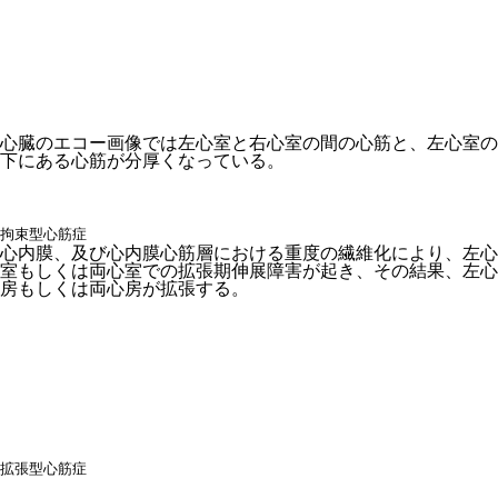
心臓のエコー画像では左心室と右心室の間の心筋と、左心室の
下にある心筋が分厚くなっている。
拘束型心筋症
心内膜、及び心内膜心筋層における重度の繊維化により、左心
室もしくは両心室での拡張期伸展障害が起き、その結果、左心
房もしくは両心房が拡張する。
拡張型心筋症