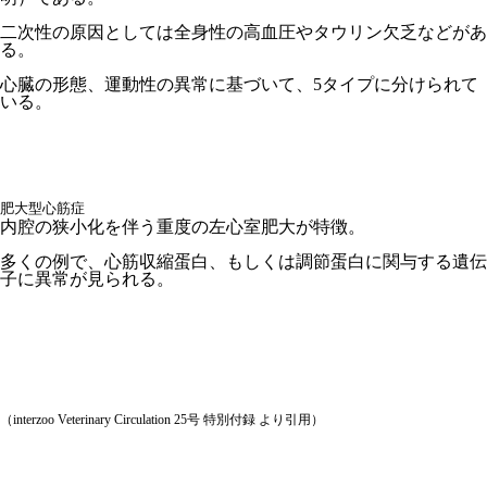
二次性の原因としては全身性の高血圧やタウリン欠乏などがあ
る。
心臓の形態、運動性の異常に基づいて、5タイプに分けられて
いる。
肥大型心筋症
内腔の狭小化を伴う重度の左心室肥大が特徴。
多くの例で、心筋収縮蛋白、もしくは調節蛋白に関与する遺伝
子に異常が見られる。
（interzoo Veterinary Circulation 25号 特別付録 より引用）