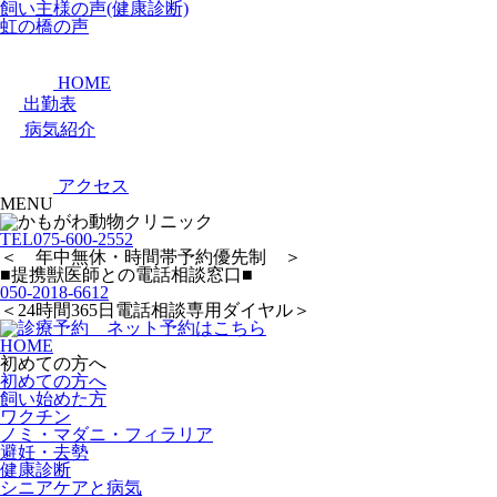
飼い主様の声(健康診断)
虹の橋の声
HOME
出勤表
病気紹介
アクセス
MENU
TEL
075-600-2552
＜ 年中無休・時間帯予約優先制 ＞
■提携獣医師との電話相談窓口■
050-2018-6612
＜24時間365日電話相談専用ダイヤル＞
HOME
初めての方へ
初めての方へ
飼い始めた方
ワクチン
ノミ・マダニ・フィラリア
避妊・去勢
健康診断
シニアケアと病気