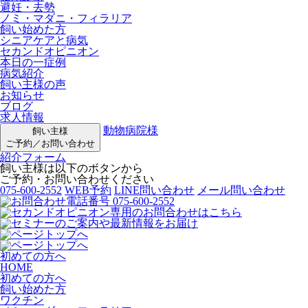
避妊・去勢
ノミ・マダニ・フィラリア
飼い始めた方
シニアケアと病気
セカンドオピニオン
本日の一症例
病気紹介
飼い主様の声
お知らせ
ブログ
求人情報
動物病院様
飼い主様
ご予約／お問い合わせ
紹介フォーム
飼い主様は以下のボタンから
ご予約・お問い合わせください
075-600-2552
WEB予約
LINE問い合わせ
メール問い合わせ
初めての方へ
HOME
初めての方へ
飼い始めた方
ワクチン