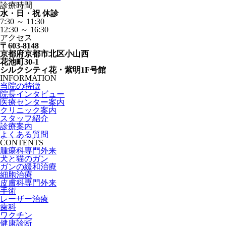
診療時間
水・日・祝 休診
7:30 ～ 11:30
12:30 ～ 16:30
アクセス
〒603-8148
京都府京都市北区小山西
花池町30-1
シルクシティ花・紫明1F号館
INFORMATION
当院の特徴
院長インタビュー
医療センター案内
クリニック案内
スタッフ紹介
診療案内
よくある質問
CONTENTS
腫瘍科専門外来
犬と猫のガン
ガンの緩和治療
細胞治療
皮膚科専門外来
手術
レーザー治療
歯科
ワクチン
健康診断