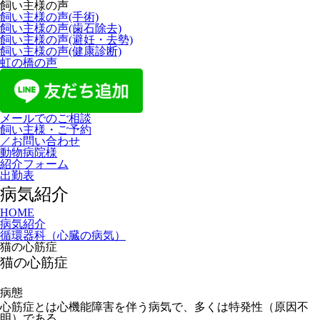
飼い主様の声
飼い主様の声(手術)
飼い主様の声(歯石除去)
飼い主様の声(避妊・去勢)
飼い主様の声(健康診断)
虹の橋の声
メールでのご相談
飼い主様・ご予約
／お問い合わせ
動物病院様
紹介フォーム
出勤表
病気紹介
HOME
病気紹介
循環器科（心臓の病気）
猫の心筋症
猫の心筋症
病態
心筋症とは心機能障害を伴う病気で、多くは特発性（原因不
明）である。