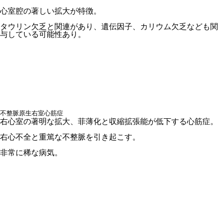
心室腔の著しい拡大が特徴。
タウリン欠乏と関連があり、遺伝因子、カリウム欠乏なども関
与している可能性あり。
不整脈原生右室心筋症
右心室の著明な拡大、菲薄化と収縮拡張能が低下する心筋症。
右心不全と重篤な不整脈を引き起こす。
非常に稀な病気。