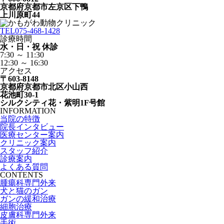
京都府京都市左京区下鴨
上川原町44
TEL
075-468-1428
診療時間
水・日・祝 休診
7:30 ～ 11:30
12:30 ～ 16:30
アクセス
〒603-8148
京都府京都市北区小山西
花池町30-1
シルクシティ花・紫明1F号館
INFORMATION
当院の特徴
院長インタビュー
医療センター案内
クリニック案内
スタッフ紹介
診療案内
よくある質問
CONTENTS
腫瘍科専門外来
犬と猫のガン
ガンの緩和治療
細胞治療
皮膚科専門外来
手術