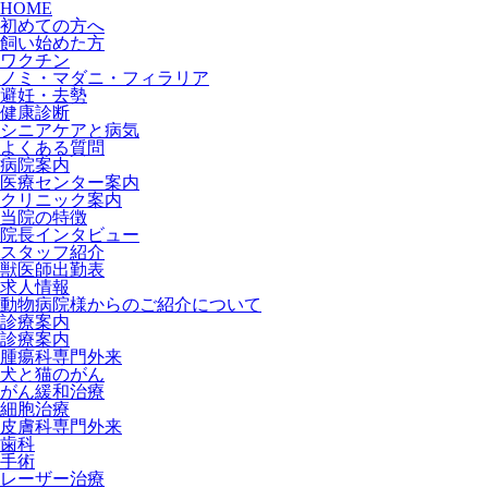
HOME
初めての方へ
飼い始めた方
ワクチン
ノミ・マダニ・フィラリア
避妊・去勢
健康診断
シニアケアと病気
よくある質問
病院案内
医療センター案内
クリニック案内
当院の特徴
院長インタビュー
スタッフ紹介
獣医師出勤表
求人情報
動物病院様からのご紹介について
診療案内
診療案内
腫瘍科専門外来
犬と猫のがん
がん緩和治療
細胞治療
皮膚科専門外来
歯科
手術
レーザー治療