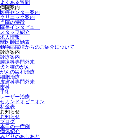
よくある質問
病院案内
医療センター案内
クリニック案内
当院の特徴
院長インタビュー
スタッフ紹介
求人情報
獣医師出勤表
動物病院様からのご紹介について
診療案内
診療案内
腫瘍科専門外来
犬と猫のがん
がんの緩和治療
細胞治療
皮膚科専門外来
歯科
手術
レーザー治療
セカンドオピニオン
料金表
お知らせ
お知らせ
ブログ
本日の一症例
病気紹介
みどりのあしあと