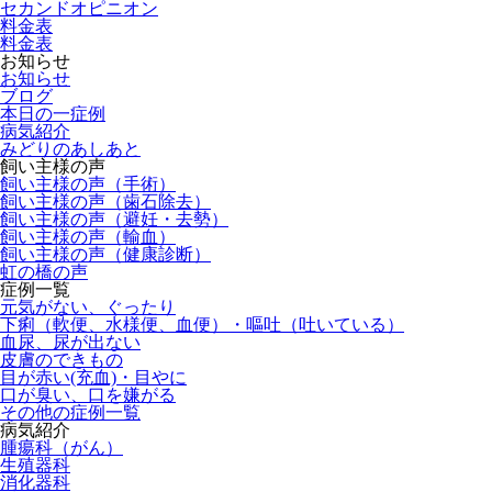
セカンドオピニオン
料金表
料金表
お知らせ
お知らせ
ブログ
本日の一症例
病気紹介
みどりのあしあと
飼い主様の声
飼い主様の声（手術）
飼い主様の声（歯石除去）
飼い主様の声（避妊・去勢）
飼い主様の声（輸血）
飼い主様の声（健康診断）
虹の橋の声
症例一覧
元気がない、ぐったり
下痢（軟便、水様便、血便）・嘔吐（吐いている）
血尿、尿が出ない
皮膚のできもの
目が赤い(充血)・目やに
口が臭い、口を嫌がる
その他の症例一覧
病気紹介
腫瘍科（がん）
生殖器科
消化器科