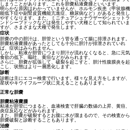
しまうことがあります。これを胆嚢粘液嚢腫といいます。
明らかな原因はわかっていませんが、ホルモン疾患（甲状腺機
能低下症や副腎皮質機能亢進症、糖尿病など）があると発生し
やすくなります。また、ミニチュアシュナウザーやシェットラ
ンドシープドックなどは発生しやすい犬種として知られていま
すが、さまざまな犬種で発生します。
症状
胆嚢の中の胆汁は、胆管という管を通って腸に排泄されます。
胆嚢粘液嚢腫があったとしても十分に胆汁が排泄されていれ
ば、症状はみられません。
しかし、粘液が胆管につまり胆汁が流れなくなると、急に元気
食欲の低下、嘔吐、黄疸などがみられます。
さらに、胆嚢が拡張して、破裂を起こすと、胆汁性腹膜炎を起
こし、状態はより一層悪化します。
診断
診断は主にエコー検査で行います。様々な見え方をしますが、
星状やキウイフルーツ状に見えることもあります。
正常な胆嚢
胆嚢粘液嚢腫
粘液が胆管につまると、血液検査で肝臓の数値の上昇、黄疸、
炎症反応などがみられます。
また、胆嚢が破裂するとお腹に水が溜まるので、その検査から
胆嚢破裂と診断することもあります。
治療