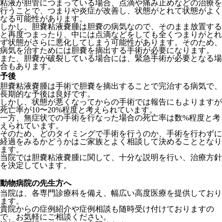
粘液が胆管につまっている場合、点滴や痛み止めなどの治療を
行うことで、つまりや炎症が改善し、状態がとれて状態がよく
なる可能性があります。
しかし、胆嚢粘液嚢腫は胆嚢の病気なので、そのまま放置する
と再度つまったり、中には点滴などをしても全くつまりがとれ
ず状態がさらに悪化してしまう可能性があります。そのため、
病気を治すためには胆嚢を摘出する手術が必要になります。
また、胆嚢が破裂している場合には、緊急手術が必要となる場
合もあります。
予後
胆嚢粘液嚢腫は手術で胆嚢を摘出することで完治する病気で、
長期的な予後は良好です。
しかし、状態が悪くなってからの手術では報告にもよりますが
死亡率が10〜20%程度と考えられています。
一方、無症状での手術を行なった場合の死亡率は数%程度と考
えられています。
そのため、どのタイミングで手術を行うのか、手術を行わずに
経過をみるかどうかはご家族とよく相談して決めることとなり
ます。
当院では胆嚢粘液嚢腫に関して、十分な説明を行い、治療方針
を決定しています。
動物病院の先生方へ
当院は、各専門診療科を備え、幅広い高度医療を提供しており
ます。
貴院からの症例紹介や症例相談も随時受け付けておりますの
で、お気軽にご相談ください。