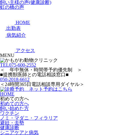
飼い主様の声(健康診断)
虹の橋の声
HOME
出勤表
病気紹介
アクセス
MENU
TEL
075-600-2552
＜ 年中無休・時間帯予約優先制 ＞
■提携獣医師との電話相談窓口■
050-2018-6612
＜24時間365日電話相談専用ダイヤル＞
HOME
初めての方へ
初めての方へ
飼い始めた方
ワクチン
ノミ・マダニ・フィラリア
避妊・去勢
健康診断
シニアケアと病気