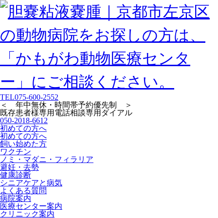
TEL
075-600-2552
＜ 年中無休・時間帯予約優先制 ＞
既存患者様専用
電話相談専用ダイアル
050-2018-6612
初めての方へ
初めての方へ
飼い始めた方
ワクチン
ノミ・マダニ・フィラリア
避妊・去勢
健康診断
シニアケアと病気
よくある質問
病院案内
医療センター案内
クリニック案内