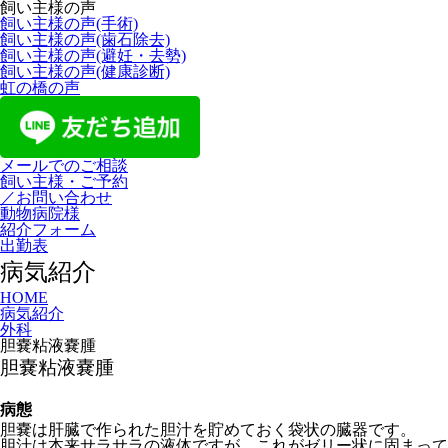
飼い主様の声
飼い主様の声(手術)
飼い主様の声(歯石除去)
飼い主様の声(避妊・去勢)
飼い主様の声(健康診断)
虹の橋の声
メールでのご相談
飼い主様・ご予約
／お問い合わせ
動物病院様
紹介フォーム
出勤表
病気紹介
HOME
病気紹介
外科
胆嚢粘液嚢腫
胆嚢粘液嚢腫
病態
胆嚢は肝臓で作られた胆汁を貯めておく袋状の臓器です。
胆汁は本来サラサラの液体ですが、これがゼリー状に固まって