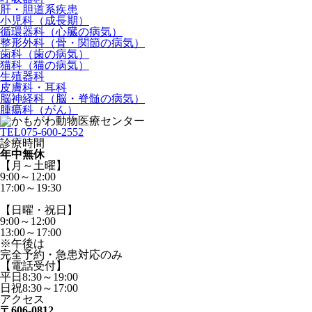
肝・胆道系疾患
小児科（成長期）
循環器科（心臓の病気）
整形外科（骨・関節の病気）
歯科（歯の病気）
猫科（猫の病気）
生殖器科
皮膚科・耳科
脳神経科（脳・脊髄の病気）
腫瘍科（がん）
TEL
075-600-2552
診療時間
年中無休
【月～土曜】
9:00～12:00
17:00～19:30
【日曜・祝日】
9:00～12:00
13:00～17:00
※午後は
完全予約・急患対応のみ
【電話受付】
平日8:30～19:00
日祝8:30～17:00
アクセス
〒606-0812