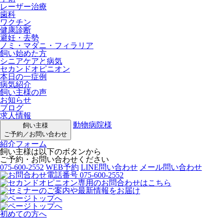
レーザー治療
歯科
ワクチン
健康診断
避妊・去勢
ノミ・マダニ・フィラリア
飼い始めた方
シニアケアと病気
セカンドオピニオン
本日の一症例
病気紹介
飼い主様の声
お知らせ
ブログ
求人情報
動物病院様
飼い主様
ご予約／お問い合わせ
紹介フォーム
飼い主様は以下のボタンから
ご予約・お問い合わせください
075-600-2552
WEB予約
LINE問い合わせ
メール問い合わせ
初めての方へ