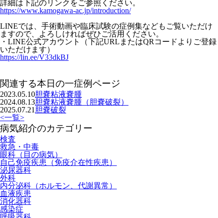
詳細は下記のリンクをご参照ください。
https://www.kamogawa-ac.jp/introduction/
LINEでは、
手術動画や臨床試験の症例集などもご覧いただけ
ますので、
よろしければぜひご活用ください。
・LINE公式アカウント（
下記URLまたはQRコードよりご登録
いただけます）
https://lin.ee/V33dkBJ
関連する本日の一症例ページ
2023.05.10
胆嚢粘液嚢腫
2024.08.13
胆嚢粘液嚢腫（胆嚢破裂）
2025.07.21
胆嚢破裂
<
一覧
>
病気紹介のカテゴリー
検査
救急・中毒
眼科（目の病気）
自己免疫疾患（免疫介在性疾患）
泌尿器科
外科
内分泌科（ホルモン、代謝異常）
血液疾患
消化器科
感染症
呼吸器科