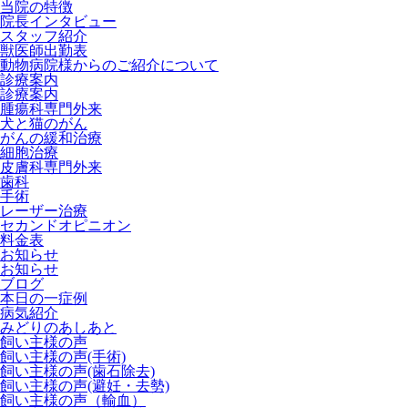
当院の特徴
院長インタビュー
スタッフ紹介
獣医師出勤表
動物病院様からのご紹介について
診療案内
診療案内
腫瘍科専門外来
犬と猫のがん
がんの緩和治療
細胞治療
皮膚科専門外来
歯科
手術
レーザー治療
セカンドオピニオン
料金表
お知らせ
お知らせ
ブログ
本日の一症例
病気紹介
みどりのあしあと
飼い主様の声
飼い主様の声(手術)
飼い主様の声(歯石除去)
飼い主様の声(避妊・去勢)
飼い主様の声（輸血）