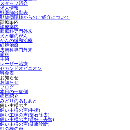
スタッフ紹介
求人情報
獣医師出勤表
動物病院様からのご紹介について
診療案内
診療案内
腫瘍科専門外来
犬と猫のがん
がんの緩和治療
細胞治療
皮膚科専門外来
歯科
手術
レーザー治療
セカンドオピニオン
料金表
お知らせ
お知らせ
ブログ
本日の一症例
病気紹介
みどりのあしあと
飼い主様の声
飼い主様の声(手術)
飼い主様の声(歯石除去)
飼い主様の声(避妊・去勢)
飼い主様の声(健康診断)
虹の橋の声