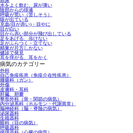
頻尿
水をよく飲む、尿が薄い
陰部からの排液
呼吸が荒い（苦しそう）
咳が出ている
充血(目が赤い)・目やに
目が白い
目から赤い部分が飛び出している
足をあげる、歩けない
足がふらつく・立てない
精巣が片方しかない
健診で発見
耳を痒がる、耳をかく
病気のカテゴリー
外科
自己免疫疾患（免疫介在性疾患）
腫瘍科（ガン）
外傷
皮膚科・耳科
肝臓、胆嚢
整形外科（骨・関節の病気）
内分泌系科（ホルモン・代謝異常）
脳神経科（脳・脊髄の病気）
泌尿器科
生殖器科
眼科（目の病気）
呼吸器科
循環器科（心臓の病気）