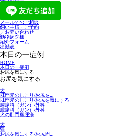
メールでのご相談
飼い主様・ご予約
／お問い合わせ
動物病院様
紹介フォーム
出勤表
本日の一症例
HOME
本日の一症例
お尻を気にする
お尻を気にする
犬
肛門嚢のしこり/お尻を...
肛門嚢のしこり/お尻を気にする
腫瘍科（ガン）/外科
腫瘍科（ガン）/外科
犬の肛門嚢腫瘍
犬
猫
お尻を気にする/お尻周...