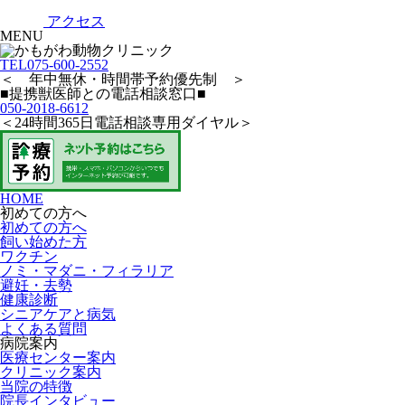
アクセス
MENU
TEL
075-600-2552
＜ 年中無休・時間帯予約優先制 ＞
■提携獣医師との電話相談窓口■
050-2018-6612
＜24時間365日電話相談専用ダイヤル＞
HOME
初めての方へ
初めての方へ
飼い始めた方
ワクチン
ノミ・マダニ・フィラリア
避妊・去勢
健康診断
シニアケアと病気
よくある質問
病院案内
医療センター案内
クリニック案内
当院の特徴
院長インタビュー