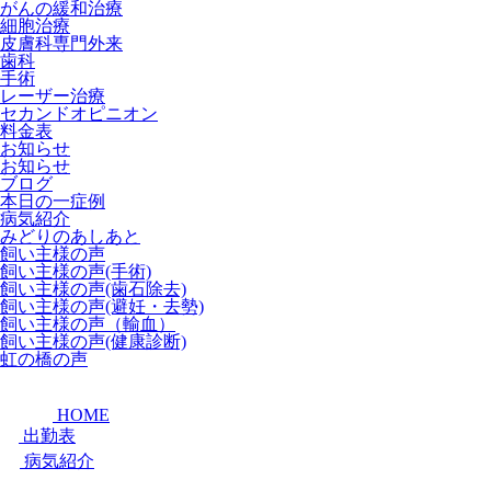
がんの緩和治療
細胞治療
皮膚科専門外来
歯科
手術
レーザー治療
セカンドオピニオン
料金表
お知らせ
お知らせ
ブログ
本日の一症例
病気紹介
みどりのあしあと
飼い主様の声
飼い主様の声(手術)
飼い主様の声(歯石除去)
飼い主様の声(避妊・去勢)
飼い主様の声（輸血）
飼い主様の声(健康診断)
虹の橋の声
HOME
出勤表
病気紹介