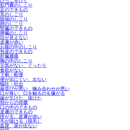
びっこをひく
肛門嚢のしこり
足のできもの
耳のしこり
肢端のしこり
肺のしこり
腎臓のできもの
脾臓のしこり
目が見えない
皮膚が赤い
お腹の中のしこり
包皮のできもの
肝臓腫瘍
胸の中のしこり
元気がない、ぐったり
食欲がない
下痢・軟便
便が出にくい、出ない
嘔吐・吐出
歯並びが悪い、噛み合わせが悪い
口が臭い、口を触るのを嫌がる
歯が欠けた、抜けた
頬からの排膿
口の中のできもの
皮膚のできもの
痒がる、皮膚が赤い
毛が抜ける（脱毛）
血尿、尿が出ない