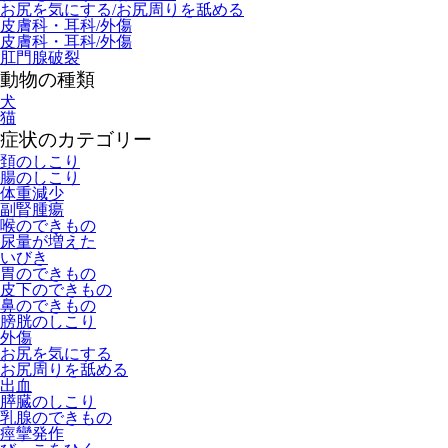
お尻を気にする/お尻周りを舐める
皮膚科・耳科/外傷
皮膚科・耳科/外傷
肛門腺破裂
動物の種類
犬
猫
症状のカテゴリー
頚のしこり
腸のしこり
体重減少
副腎腫瘍
喉のできもの
尿量が増えた
いびき
胃のできもの
皮下のできもの
鼻のできもの
膀胱のしこり
外傷
お尻を気にする
お尻周りを舐める
出血
膵臓のしこり
乳腺のできもの
痙攣発作