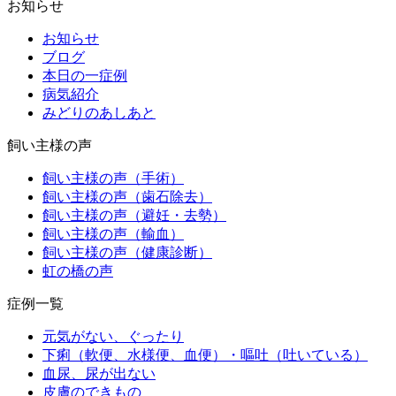
お知らせ
お知らせ
ブログ
本日の一症例
病気紹介
みどりのあしあと
飼い主様の声
飼い主様の声（手術）
飼い主様の声（歯石除去）
飼い主様の声（避妊・去勢）
飼い主様の声（輸血）
飼い主様の声（健康診断）
虹の橋の声
症例一覧
元気がない、ぐったり
下痢（軟便、水様便、血便）・嘔吐（吐いている）
血尿、尿が出ない
皮膚のできもの