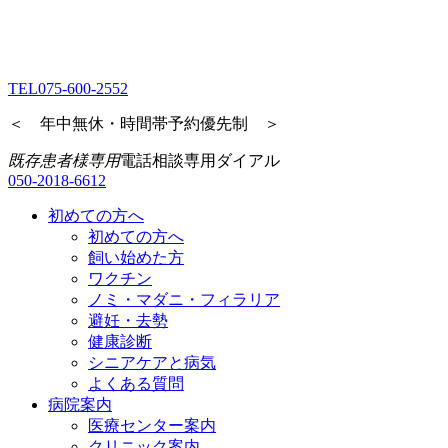
TEL
075-600-2552
＜ 年中無休・時間帯予約優先制 ＞
既存患者様専用
電話相談専用ダイアル
050-2018-6612
初めての方へ
初めての方へ
飼い始めた方
ワクチン
ノミ・マダニ・フィラリア
避妊・去勢
健康診断
シニアケアと病気
よくある質問
病院案内
医療センター案内
クリニック案内