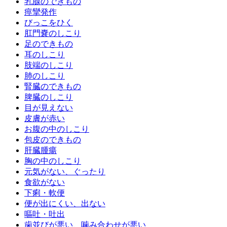
乳腺のできもの
痙攣発作
びっこをひく
肛門嚢のしこり
足のできもの
耳のしこり
肢端のしこり
肺のしこり
腎臓のできもの
脾臓のしこり
目が見えない
皮膚が赤い
お腹の中のしこり
包皮のできもの
肝臓腫瘍
胸の中のしこり
元気がない、ぐったり
食欲がない
下痢・軟便
便が出にくい、出ない
嘔吐・吐出
歯並びが悪い、噛み合わせが悪い