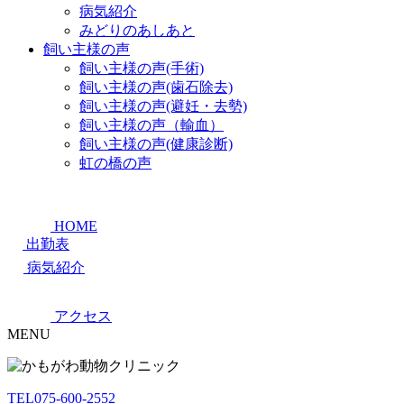
病気紹介
みどりのあしあと
飼い主様の声
飼い主様の声(手術)
飼い主様の声(歯石除去)
飼い主様の声(避妊・去勢)
飼い主様の声（輸血）
飼い主様の声(健康診断)
虹の橋の声
HOME
出勤表
病気紹介
アクセス
MENU
TEL
075-600-2552