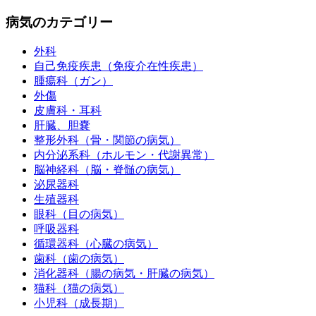
病気のカテゴリー
外科
自己免疫疾患（免疫介在性疾患）
腫瘍科（ガン）
外傷
皮膚科・耳科
肝臓、胆嚢
整形外科（骨・関節の病気）
内分泌系科（ホルモン・代謝異常）
脳神経科（脳・脊髄の病気）
泌尿器科
生殖器科
眼科（目の病気）
呼吸器科
循環器科（心臓の病気）
歯科（歯の病気）
消化器科（腸の病気・肝臓の病気）
猫科（猫の病気）
小児科（成長期）