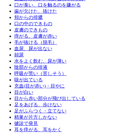
口が臭い、口を触るのを嫌がる
歯が欠けた、抜けた
頬からの排膿
口の中のできもの
皮膚のできもの
痒がる、皮膚が赤い
毛が抜ける（脱毛）
血尿、尿が出ない
頻尿
水をよく飲む、尿が薄い
陰部からの排液
呼吸が荒い（苦しそう）
咳が出ている
充血(目が赤い)・目やに
目が白い
目から赤い部分が飛び出している
足をあげる、歩けない
足がふらつく・立てない
精巣が片方しかない
健診で発見
耳を痒がる、耳をかく