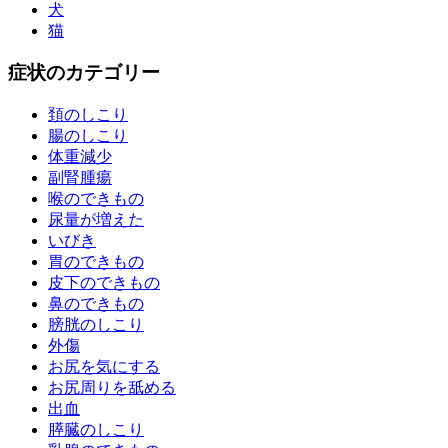
犬
猫
症状のカテゴリー
頚のしこり
腸のしこり
体重減少
副腎腫瘍
喉のできもの
尿量が増えた
いびき
胃のできもの
皮下のできもの
鼻のできもの
膀胱のしこり
外傷
お尻を気にする
お尻周りを舐める
出血
膵臓のしこり