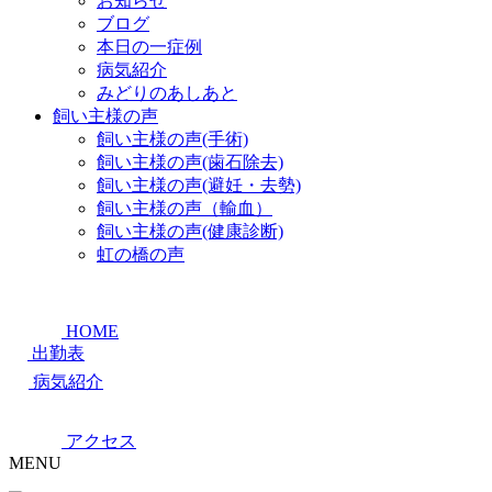
お知らせ
ブログ
本日の一症例
病気紹介
みどりのあしあと
飼い主様の声
飼い主様の声(手術)
飼い主様の声(歯石除去)
飼い主様の声(避妊・去勢)
飼い主様の声（輸血）
飼い主様の声(健康診断)
虹の橋の声
HOME
出勤表
病気紹介
アクセス
MENU