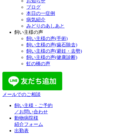
お知らせ
ブログ
本日の一症例
病気紹介
みどりのあしあと
飼い主様の声
飼い主様の声(手術)
飼い主様の声(歯石除去)
飼い主様の声(避妊・去勢)
飼い主様の声(健康診断)
虹の橋の声
メールでのご相談
飼い主様・ご予約
／お問い合わせ
動物病院様
紹介フォーム
出勤表