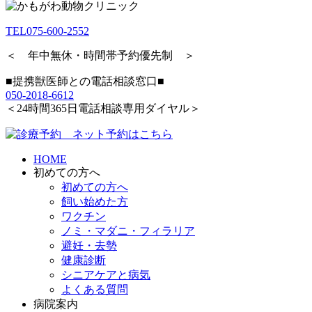
TEL
075-600-2552
＜ 年中無休・時間帯予約優先制 ＞
■提携獣医師との電話相談窓口■
050-2018-6612
＜24時間365日電話相談専用ダイヤル＞
HOME
初めての方へ
初めての方へ
飼い始めた方
ワクチン
ノミ・マダニ・フィラリア
避妊・去勢
健康診断
シニアケアと病気
よくある質問
病院案内