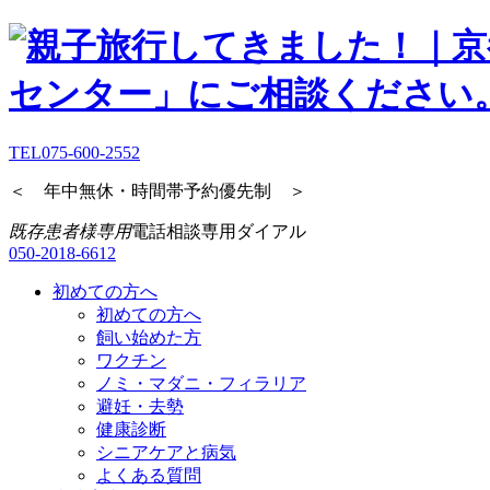
TEL
075-600-2552
＜ 年中無休・時間帯予約優先制 ＞
既存患者様専用
電話相談専用ダイアル
050-2018-6612
初めての方へ
初めての方へ
飼い始めた方
ワクチン
ノミ・マダニ・フィラリア
避妊・去勢
健康診断
シニアケアと病気
よくある質問