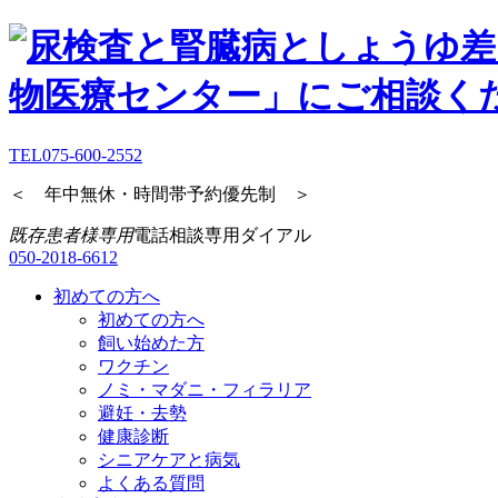
TEL
075-600-2552
＜ 年中無休・時間帯予約優先制 ＞
既存患者様専用
電話相談専用ダイアル
050-2018-6612
初めての方へ
初めての方へ
飼い始めた方
ワクチン
ノミ・マダニ・フィラリア
避妊・去勢
健康診断
シニアケアと病気
よくある質問