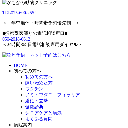
TEL
075-600-2552
＜ 年中無休・時間帯予約優先制 ＞
■提携獣医師との電話相談窓口■
050-2018-6612
＜24時間365日電話相談専用ダイヤル＞
HOME
初めての方へ
初めての方へ
飼い始めた方
ワクチン
ノミ・マダニ・フィラリア
避妊・去勢
健康診断
シニアケアと病気
よくある質問
病院案内