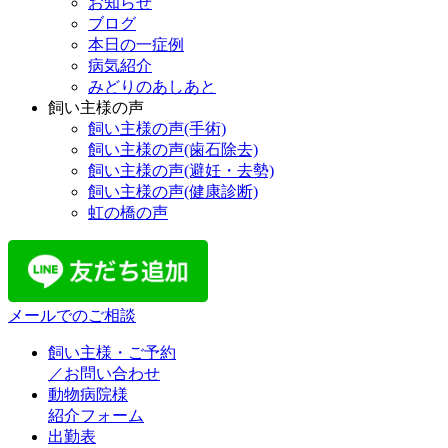
お知らせ
ブログ
本日の一症例
病気紹介
みどりのあしあと
飼い主様の声
飼い主様の声(手術)
飼い主様の声(歯石除去)
飼い主様の声(避妊・去勢)
飼い主様の声(健康診断)
虹の橋の声
メールでのご相談
飼い主様・ご予約
／お問い合わせ
動物病院様
紹介フォーム
出勤表