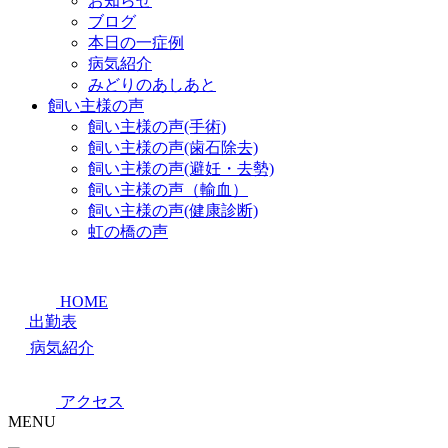
お知らせ
ブログ
本日の一症例
病気紹介
みどりのあしあと
飼い主様の声
飼い主様の声(手術)
飼い主様の声(歯石除去)
飼い主様の声(避妊・去勢)
飼い主様の声（輸血）
飼い主様の声(健康診断)
虹の橋の声
HOME
出勤表
病気紹介
アクセス
MENU