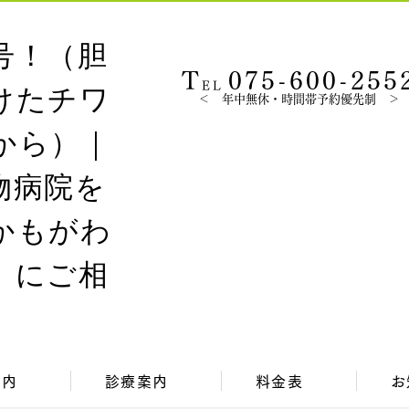
T
075-600-255
EL
＜ 年中無休・時間帯予約優先制 ＞
案内
診療案内
料金表
お