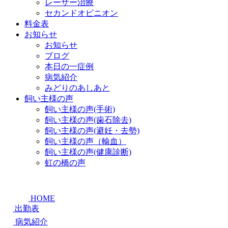
レーザー治療
セカンドオピニオン
料金表
お知らせ
お知らせ
ブログ
本日の一症例
病気紹介
みどりのあしあと
飼い主様の声
飼い主様の声(手術)
飼い主様の声(歯石除去)
飼い主様の声(避妊・去勢)
飼い主様の声（輸血）
飼い主様の声(健康診断)
虹の橋の声
HOME
出勤表
病気紹介