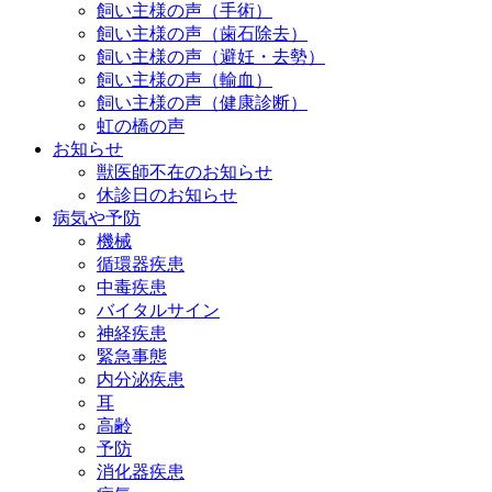
飼い主様の声（手術）
飼い主様の声（歯石除去）
飼い主様の声（避妊・去勢）
飼い主様の声（輸血）
飼い主様の声（健康診断）
虹の橋の声
お知らせ
獣医師不在のお知らせ
休診日のお知らせ
病気や予防
機械
循環器疾患
中毒疾患
バイタルサイン
神経疾患
緊急事態
内分泌疾患
耳
高齢
予防
消化器疾患