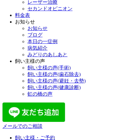
レーザー治療
セカンドオピニオン
料金表
お知らせ
お知らせ
ブログ
本日の一症例
病気紹介
みどりのあしあと
飼い主様の声
飼い主様の声(手術)
飼い主様の声(歯石除去)
飼い主様の声(避妊・去勢)
飼い主様の声(健康診断)
虹の橋の声
メールでのご相談
飼い主様・ご予約