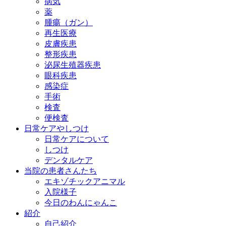
病気
薬
腫瘍（ガン）
再生医療
皮膚疾患
整形疾患
泌尿生殖器疾患
眼科疾患
感染症
手術
検査
便検査
日常ケアやしつけ
日常ケアについて
しつけ
デンタルケア
当院の患者さんたち
エキゾチックアニマル
入院様子
今日のわんにゃんこ
紹介
自己紹介