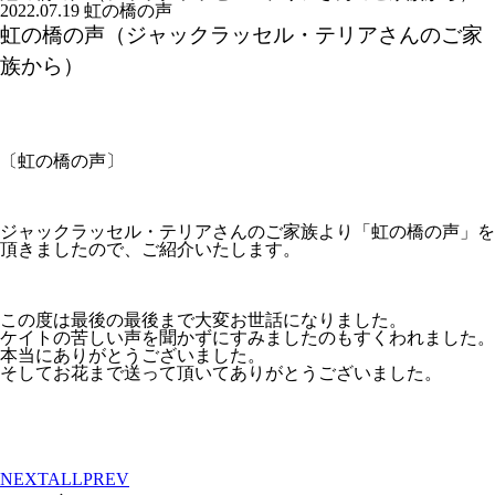
2022.07.19
虹の橋の声
虹の橋の声（ジャックラッセル・テリアさんのご家
族から）
〔虹の橋の声〕
ジャックラッセル・テリアさんのご家族より「虹の橋の声」を
頂きましたので、ご紹介いたします。
この度は最後の最後まで大変お世話になりました。
ケイトの苦しい声を聞かずにすみましたのもすくわれました。
本当にありがとうございました。
そしてお花まで送って頂いてありがとうございました。
NEXT
ALL
PREV