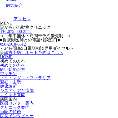
病気紹介
アクセス
MENU
TEL
075-600-2552
＜ 年中無休・時間帯予約優先制 ＞
■提携獣医師との電話相談窓口■
050-2018-6612
＜24時間365日電話相談専用ダイヤル＞
HOME
初めての方へ
初めての方へ
飼い始めた方
ワクチン
ノミ・マダニ・フィラリア
避妊・去勢
健康診断
シニアケアと病気
よくある質問
病院案内
医療センター案内
クリニック案内
当院の特徴
院長インタビュー