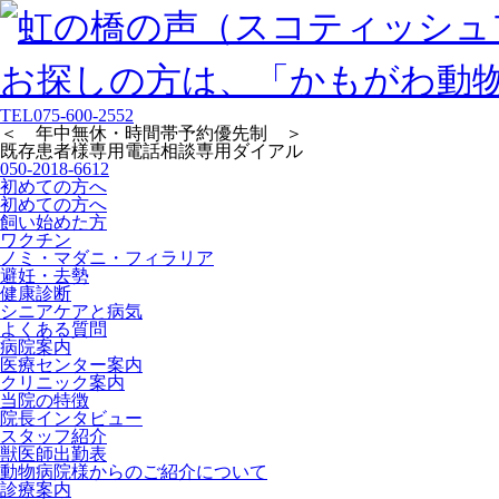
TEL
075-600-2552
＜ 年中無休・時間帯予約優先制 ＞
既存患者様専用
電話相談専用ダイアル
050-2018-6612
初めての方へ
初めての方へ
飼い始めた方
ワクチン
ノミ・マダニ・フィラリア
避妊・去勢
健康診断
シニアケアと病気
よくある質問
病院案内
医療センター案内
クリニック案内
当院の特徴
院長インタビュー
スタッフ紹介
獣医師出勤表
動物病院様からのご紹介について
診療案内