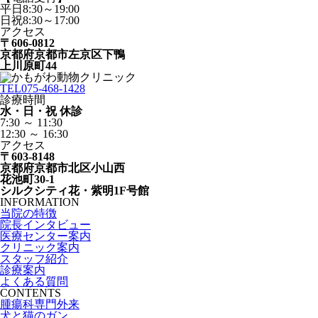
平日8:30～19:00
日祝8:30～17:00
アクセス
〒606-0812
京都府京都市左京区下鴨
上川原町44
TEL
075-468-1428
診療時間
水・日・祝 休診
7:30 ～ 11:30
12:30 ～ 16:30
アクセス
〒603-8148
京都府京都市北区小山西
花池町30-1
シルクシティ花・紫明1F号館
INFORMATION
当院の特徴
院長インタビュー
医療センター案内
クリニック案内
スタッフ紹介
診療案内
よくある質問
CONTENTS
腫瘍科専門外来
犬と猫のガン