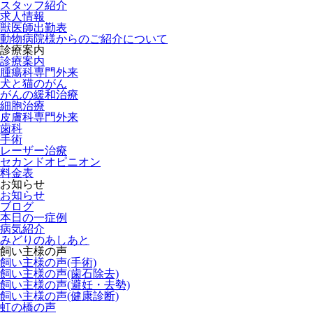
スタッフ紹介
求人情報
獣医師出勤表
動物病院様からのご紹介について
診療案内
診療案内
腫瘍科専門外来
犬と猫のがん
がんの緩和治療
細胞治療
皮膚科専門外来
歯科
手術
レーザー治療
セカンドオピニオン
料金表
お知らせ
お知らせ
ブログ
本日の一症例
病気紹介
みどりのあしあと
飼い主様の声
飼い主様の声(手術)
飼い主様の声(歯石除去)
飼い主様の声(避妊・去勢)
飼い主様の声(健康診断)
虹の橋の声