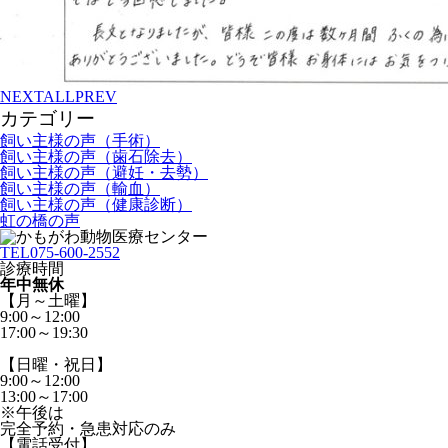
NEXT
ALL
PREV
カテゴリー
飼い主様の声（手術）
飼い主様の声（歯石除去）
飼い主様の声（避妊・去勢）
飼い主様の声（輸血）
飼い主様の声（健康診断）
虹の橋の声
TEL
075-600-2552
診療時間
年中無休
【月～土曜】
9:00～12:00
17:00～19:30
【日曜・祝日】
9:00～12:00
13:00～17:00
※午後は
完全予約・急患対応のみ
【電話受付】