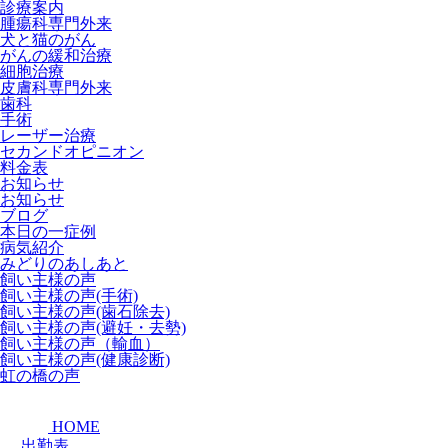
診療案内
腫瘍科専門外来
犬と猫のがん
がんの緩和治療
細胞治療
皮膚科専門外来
歯科
手術
レーザー治療
セカンドオピニオン
料金表
お知らせ
お知らせ
ブログ
本日の一症例
病気紹介
みどりのあしあと
飼い主様の声
飼い主様の声(手術)
飼い主様の声(歯石除去)
飼い主様の声(避妊・去勢)
飼い主様の声（輸血）
飼い主様の声(健康診断)
虹の橋の声
HOME
出勤表