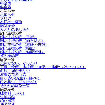
料金表
料金表
お知らせ
お知らせ
ブログ
本日の一症例
病気紹介
みどりのあしあと
飼い主様の声
飼い主様の声（手術）
飼い主様の声（歯石除去）
飼い主様の声（避妊・去勢）
飼い主様の声（輸血）
飼い主様の声（健康診断）
虹の橋の声
症例一覧
元気がない、ぐったり
下痢（軟便、水様便、血便）・嘔吐（吐いている）
血尿、尿が出ない
皮膚のできもの
目が赤い(充血)・目やに
口が臭い、口を嫌がる
その他の症例一覧
病気紹介
腫瘍科（がん）
生殖器科
消化器科
呼吸器科