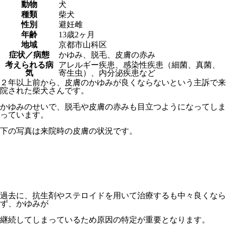
動物
犬
種類
柴犬
性別
避妊雌
年齢
13歳2ヶ月
地域
京都市山科区
症状／病態
かゆみ、脱毛、皮膚の赤み
考えられる病
アレルギー疾患、感染性疾患（細菌、真菌、
気
寄生虫）、内分泌疾患など
２年以上前から、皮膚のかゆみが良くならないという主訴で来
院された柴犬さんです。
かゆみのせいで、脱毛や皮膚の赤みも目立つようになってしま
っています。
下の写真は来院時の皮膚の状況です。
過去に、抗生剤やステロイドを用いて治療するも中々良くなら
ず、かゆみが
継続してしまっているため原因の特定が重要となります。