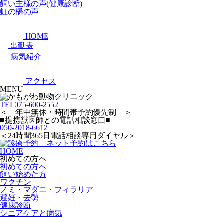
飼い主様の声(健康診断)
虹の橋の声
HOME
出勤表
病気紹介
アクセス
MENU
TEL
075-600-2552
＜ 年中無休・時間帯予約優先制 ＞
■提携獣医師との電話相談窓口■
050-2018-6612
＜24時間365日電話相談専用ダイヤル＞
HOME
初めての方へ
初めての方へ
飼い始めた方
ワクチン
ノミ・マダニ・フィラリア
避妊・去勢
健康診断
シニアケアと病気