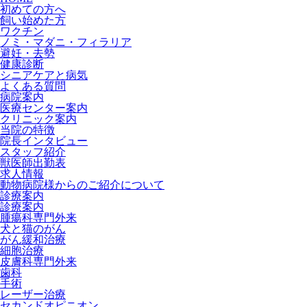
初めての方へ
飼い始めた方
ワクチン
ノミ・マダニ・フィラリア
避妊・去勢
健康診断
シニアケアと病気
よくある質問
病院案内
医療センター案内
クリニック案内
当院の特徴
院長インタビュー
スタッフ紹介
獣医師出勤表
求人情報
動物病院様からのご紹介について
診療案内
診療案内
腫瘍科専門外来
犬と猫のがん
がん緩和治療
細胞治療
皮膚科専門外来
歯科
手術
レーザー治療
セカンドオピニオン