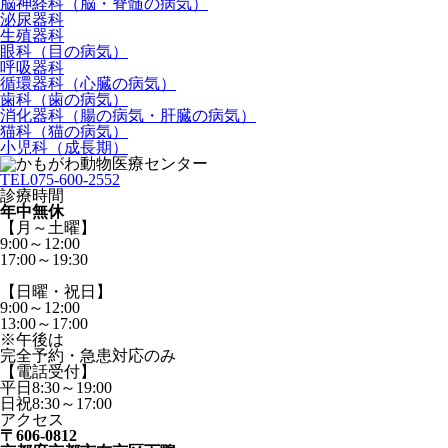
脳神経科（脳・脊髄の病気）
泌尿器科
生殖器科
眼科（目の病気）
呼吸器科
循環器科（心臓の病気）
歯科（歯の病気）
消化器科（腸の病気・肝臓の病気）
猫科（猫の病気）
小児科（成長期）
TEL
075-600-2552
診療時間
年中無休
【月～土曜】
9:00～12:00
17:00～19:30
【日曜・祝日】
9:00～12:00
13:00～17:00
※午後は
完全予約・急患対応のみ
【電話受付】
平日8:30～19:00
日祝8:30～17:00
アクセス
〒606-0812