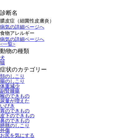
診断名
膿皮症（細菌性皮膚炎）
病気の詳細ページへ
食物アレルギー
病気の詳細ページへ
<
一覧
>
動物の種類
犬
猫
症状のカテゴリー
頚のしこり
腸のしこり
体重減少
副腎腫瘍
喉のできもの
尿量が増えた
いびき
胃のできもの
皮下のできもの
鼻のできもの
膀胱のしこり
外傷
お尻を気にする