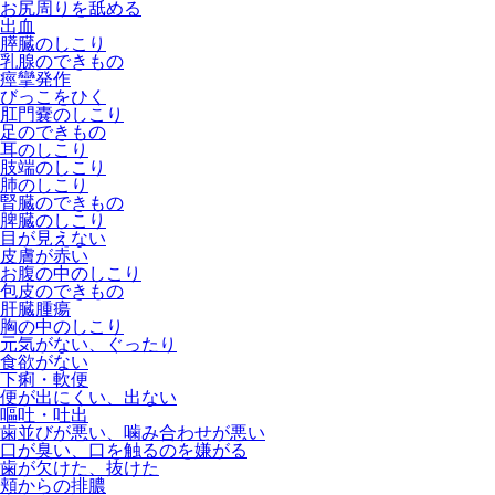
お尻周りを舐める
出血
膵臓のしこり
乳腺のできもの
痙攣発作
びっこをひく
肛門嚢のしこり
足のできもの
耳のしこり
肢端のしこり
肺のしこり
腎臓のできもの
脾臓のしこり
目が見えない
皮膚が赤い
お腹の中のしこり
包皮のできもの
肝臓腫瘍
胸の中のしこり
元気がない、ぐったり
食欲がない
下痢・軟便
便が出にくい、出ない
嘔吐・吐出
歯並びが悪い、噛み合わせが悪い
口が臭い、口を触るのを嫌がる
歯が欠けた、抜けた
頬からの排膿