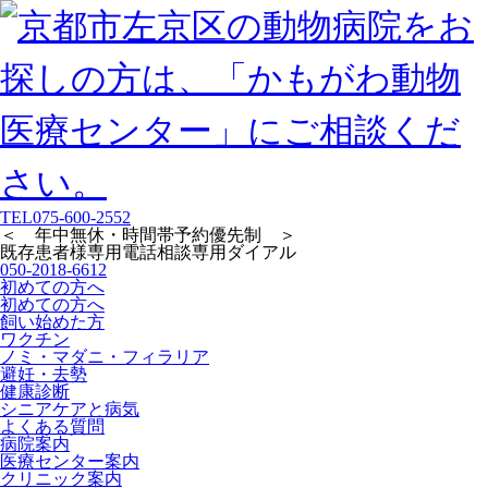
TEL
075-600-2552
＜ 年中無休・時間帯予約優先制 ＞
既存患者様専用
電話相談専用ダイアル
050-2018-6612
初めての方へ
初めての方へ
飼い始めた方
ワクチン
ノミ・マダニ・フィラリア
避妊・去勢
健康診断
シニアケアと病気
よくある質問
病院案内
医療センター案内
クリニック案内