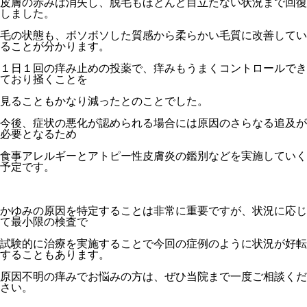
皮膚の赤みは消失し、脱毛もほとんど目立たない状況まで回復
しました。
毛の状態も、ボソボソした質感から柔らかい毛質に改善してい
ることが分かります。
１日１回の痒み止めの投薬で、痒みもうまくコントロールでき
ており掻くことを
見ることもかなり減ったとのことでした。
今後、症状の悪化が認められる場合には原因のさらなる追及が
必要となるため
食事アレルギーとアトピー性皮膚炎の鑑別などを実施していく
予定です。
かゆみの原因を特定することは非常に重要ですが、状況に応じ
て最小限の検査で
試験的に治療を実施することで今回の症例のように状況が好転
することもあります。
原因不明の痒みでお悩みの方は、ぜひ当院まで一度ご相談くだ
さい。