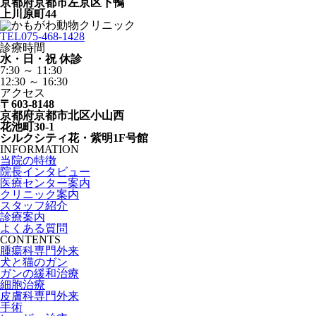
京都府京都市左京区下鴨
上川原町44
TEL
075-468-1428
診療時間
水・日・祝 休診
7:30 ～ 11:30
12:30 ～ 16:30
アクセス
〒603-8148
京都府京都市北区小山西
花池町30-1
シルクシティ花・紫明1F号館
INFORMATION
当院の特徴
院長インタビュー
医療センター案内
クリニック案内
スタッフ紹介
診療案内
よくある質問
CONTENTS
腫瘍科専門外来
犬と猫のガン
ガンの緩和治療
細胞治療
皮膚科専門外来
手術