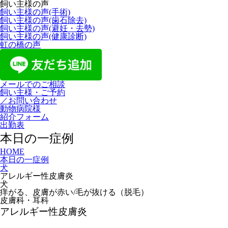
飼い主様の声
飼い主様の声(手術)
飼い主様の声(歯石除去)
飼い主様の声(避妊・去勢)
飼い主様の声(健康診断)
虹の橋の声
メールでのご相談
飼い主様・ご予約
／お問い合わせ
動物病院様
紹介フォーム
出勤表
本日の一症例
HOME
本日の一症例
犬
アレルギー性皮膚炎
犬
痒がる、皮膚が赤い/毛が抜ける（脱毛）
皮膚科・耳科
アレルギー性皮膚炎