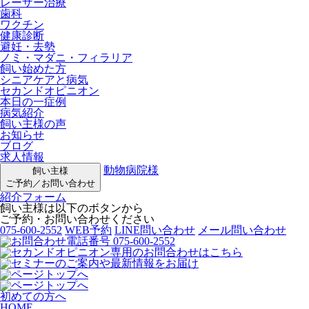
レーザー治療
歯科
ワクチン
健康診断
避妊・去勢
ノミ・マダニ・フィラリア
飼い始めた方
シニアケアと病気
セカンドオピニオン
本日の一症例
病気紹介
飼い主様の声
お知らせ
ブログ
求人情報
動物病院様
飼い主様
ご予約／お問い合わせ
紹介フォーム
飼い主様は以下のボタンから
ご予約・お問い合わせください
075-600-2552
WEB予約
LINE問い合わせ
メール問い合わせ
初めての方へ
HOME