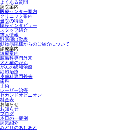
よくある質問
病院案内
医療センター案内
クリニック案内
当院の特徴
院長インタビュー
スタッフ紹介
求人情報
獣医師出勤表
動物病院様からのご紹介について
診療案内
診療案内
腫瘍科専門外来
犬と猫のがん
がんの緩和治療
細胞治療
皮膚科専門外来
歯科
手術
レーザー治療
セカンドオピニオン
料金表
お知らせ
お知らせ
ブログ
本日の一症例
病気紹介
みどりのあしあと