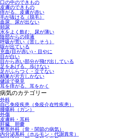
口の中のできもの
皮膚のできもの
痒がる、皮膚が赤い
毛が抜ける（脱毛）
血尿、尿が出ない
頻尿
水をよく飲む、尿が薄い
陰部からの排液
呼吸が荒い（苦しそう）
咳が出ている
充血(目が赤い)・目やに
目が白い
目から赤い部分が飛び出している
足をあげる、歩けない
足がふらつく・立てない
精巣が片方しかない
健診で発見
耳を痒がる、耳をかく
病気のカテゴリー
外科
自己免疫疾患（免疫介在性疾患）
腫瘍科（ガン）
外傷
皮膚科・耳科
肝臓、胆嚢
整形外科（骨・関節の病気）
内分泌系科（ホルモン・代謝異常）