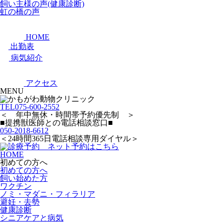
飼い主様の声(健康診断)
虹の橋の声
HOME
出勤表
病気紹介
アクセス
MENU
TEL
075-600-2552
＜ 年中無休・時間帯予約優先制 ＞
■提携獣医師との電話相談窓口■
050-2018-6612
＜24時間365日電話相談専用ダイヤル＞
HOME
初めての方へ
初めての方へ
飼い始めた方
ワクチン
ノミ・マダニ・フィラリア
避妊・去勢
健康診断
シニアケアと病気