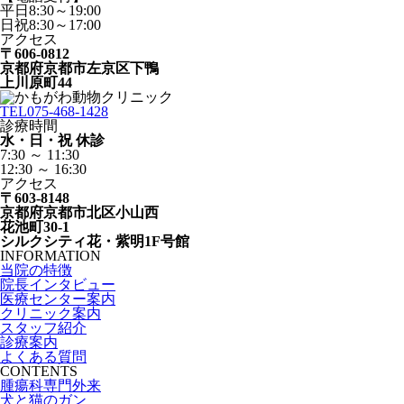
平日8:30～19:00
日祝8:30～17:00
アクセス
〒606-0812
京都府京都市左京区下鴨
上川原町44
TEL
075-468-1428
診療時間
水・日・祝 休診
7:30 ～ 11:30
12:30 ～ 16:30
アクセス
〒603-8148
京都府京都市北区小山西
花池町30-1
シルクシティ花・紫明1F号館
INFORMATION
当院の特徴
院長インタビュー
医療センター案内
クリニック案内
スタッフ紹介
診療案内
よくある質問
CONTENTS
腫瘍科専門外来
犬と猫のガン