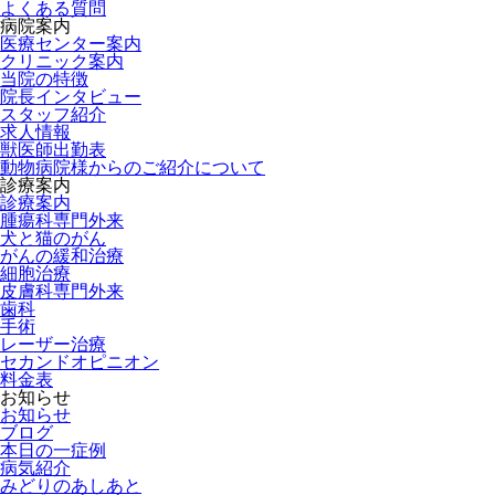
よくある質問
病院案内
医療センター案内
クリニック案内
当院の特徴
院長インタビュー
スタッフ紹介
求人情報
獣医師出勤表
動物病院様からのご紹介について
診療案内
診療案内
腫瘍科専門外来
犬と猫のがん
がんの緩和治療
細胞治療
皮膚科専門外来
歯科
手術
レーザー治療
セカンドオピニオン
料金表
お知らせ
お知らせ
ブログ
本日の一症例
病気紹介
みどりのあしあと