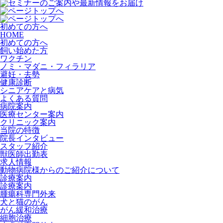
初めての方へ
HOME
初めての方へ
飼い始めた方
ワクチン
ノミ・マダニ・フィラリア
避妊・去勢
健康診断
シニアケアと病気
よくある質問
病院案内
医療センター案内
クリニック案内
当院の特徴
院長インタビュー
スタッフ紹介
獣医師出勤表
求人情報
動物病院様からのご紹介について
診療案内
診療案内
腫瘍科専門外来
犬と猫のがん
がん緩和治療
細胞治療