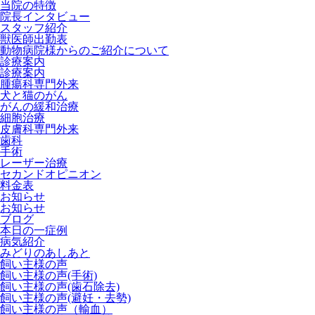
当院の特徴
院長インタビュー
スタッフ紹介
獣医師出勤表
動物病院様からのご紹介について
診療案内
診療案内
腫瘍科専門外来
犬と猫のがん
がんの緩和治療
細胞治療
皮膚科専門外来
歯科
手術
レーザー治療
セカンドオピニオン
料金表
お知らせ
お知らせ
ブログ
本日の一症例
病気紹介
みどりのあしあと
飼い主様の声
飼い主様の声(手術)
飼い主様の声(歯石除去)
飼い主様の声(避妊・去勢)
飼い主様の声（輸血）