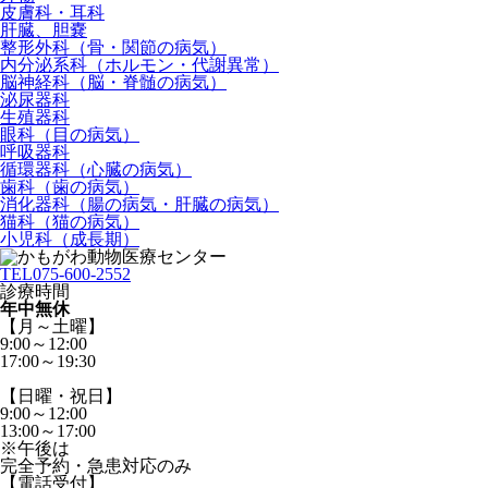
皮膚科・耳科
肝臓、胆嚢
整形外科（骨・関節の病気）
内分泌系科（ホルモン・代謝異常）
脳神経科（脳・脊髄の病気）
泌尿器科
生殖器科
眼科（目の病気）
呼吸器科
循環器科（心臓の病気）
歯科（歯の病気）
消化器科（腸の病気・肝臓の病気）
猫科（猫の病気）
小児科（成長期）
TEL
075-600-2552
診療時間
年中無休
【月～土曜】
9:00～12:00
17:00～19:30
【日曜・祝日】
9:00～12:00
13:00～17:00
※午後は
完全予約・急患対応のみ
【電話受付】