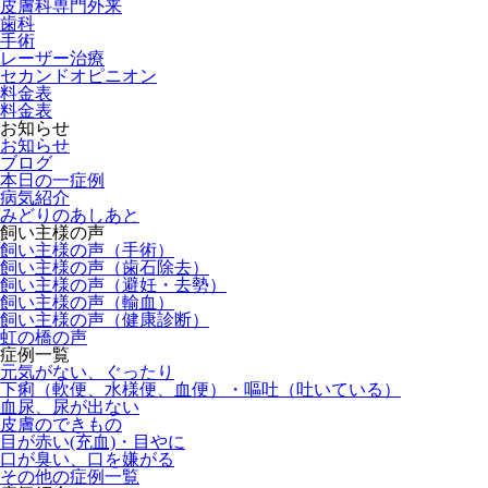
皮膚科専門外来
歯科
手術
レーザー治療
セカンドオピニオン
料金表
料金表
お知らせ
お知らせ
ブログ
本日の一症例
病気紹介
みどりのあしあと
飼い主様の声
飼い主様の声（手術）
飼い主様の声（歯石除去）
飼い主様の声（避妊・去勢）
飼い主様の声（輸血）
飼い主様の声（健康診断）
虹の橋の声
症例一覧
元気がない、ぐったり
下痢（軟便、水様便、血便）・嘔吐（吐いている）
血尿、尿が出ない
皮膚のできもの
目が赤い(充血)・目やに
口が臭い、口を嫌がる
その他の症例一覧