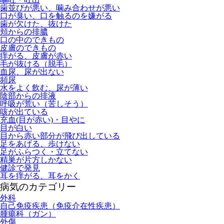
歯並びが悪い、噛み合わせが悪い
口が臭い、口を触るのを嫌がる
歯が欠けた、抜けた
頬からの排膿
口の中のできもの
皮膚のできもの
痒がる、皮膚が赤い
毛が抜ける（脱毛）
血尿、尿が出ない
頻尿
水をよく飲む、尿が薄い
陰部からの排液
呼吸が荒い（苦しそう）
咳が出ている
充血(目が赤い)・目やに
目が白い
目から赤い部分が飛び出している
足をあげる、歩けない
足がふらつく・立てない
精巣が片方しかない
健診で発見
耳を痒がる、耳をかく
病気のカテゴリー
外科
自己免疫疾患（免疫介在性疾患）
腫瘍科（ガン）
外傷