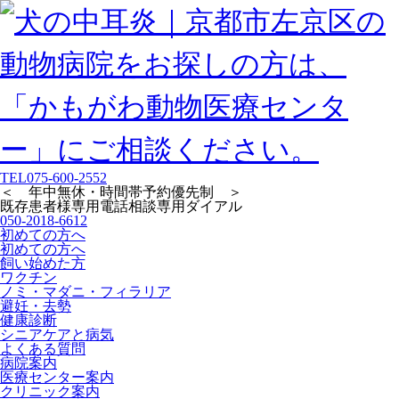
TEL
075-600-2552
＜ 年中無休・時間帯予約優先制 ＞
既存患者様専用
電話相談専用ダイアル
050-2018-6612
初めての方へ
初めての方へ
飼い始めた方
ワクチン
ノミ・マダニ・フィラリア
避妊・去勢
健康診断
シニアケアと病気
よくある質問
病院案内
医療センター案内
クリニック案内