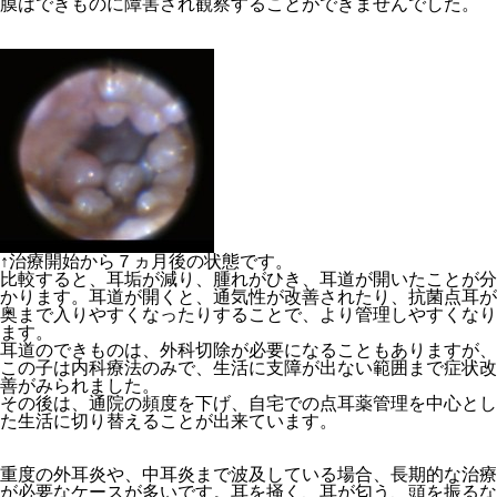
膜はできものに障害され観察することができませんでした。
↑
治療開始から７ヵ月後の状態です。
比較すると、耳垢が減り、腫れがひき、耳道が開いたことが分
かります。耳道が開くと、通気性が改善されたり、抗菌点耳が
奥まで入りやすくなったりすることで、より管理しやすくなり
ます。
耳道のできものは、外科切除が必要になることもありますが、
この子は内科療法のみで、生活に支障が出ない範囲まで症状改
善がみられました。
その後は、通院の頻度を下げ、自宅での点耳薬管理を中心とし
た生活に切り替えることが出来ています。
重度の外耳炎や、中耳炎まで波及している場合、長期的な治療
が必要なケースが多い
です。耳を掻く、耳が匂う、頭を振るな