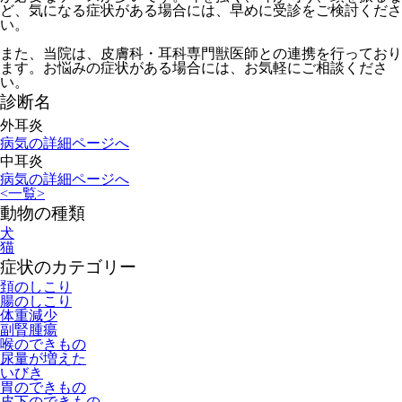
ど、気になる症状がある場合には、早めに受診をご検討くださ
い。
また、当院は、皮膚科・耳科専門獣医師との連携を行っており
ます。お悩みの症状がある場合には、お気軽にご相談くださ
い。
診断名
外耳炎
病気の詳細ページへ
中耳炎
病気の詳細ページへ
<
一覧
>
動物の種類
犬
猫
症状のカテゴリー
頚のしこり
腸のしこり
体重減少
副腎腫瘍
喉のできもの
尿量が増えた
いびき
胃のできもの
皮下のできもの