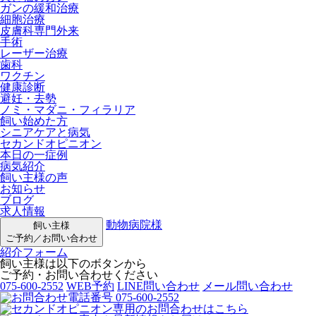
ガンの緩和治療
細胞治療
皮膚科専門外来
手術
レーザー治療
歯科
ワクチン
健康診断
避妊・去勢
ノミ・マダニ・フィラリア
飼い始めた方
シニアケアと病気
セカンドオピニオン
本日の一症例
病気紹介
飼い主様の声
お知らせ
ブログ
求人情報
動物病院様
飼い主様
ご予約／お問い合わせ
紹介フォーム
飼い主様は以下のボタンから
ご予約・お問い合わせください
075-600-2552
WEB予約
LINE問い合わせ
メール問い合わせ