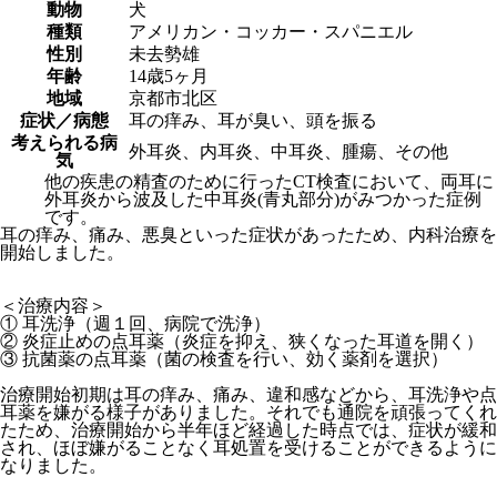
動物
犬
種類
アメリカン・コッカー・スパニエル
性別
未去勢雄
年齢
14歳5ヶ月
地域
京都市北区
症状／病態
耳の痒み、耳が臭い、頭を振る
考えられる病
外耳炎、内耳炎、中耳炎、腫瘍、その他
気
他の疾患の精査のために行ったCT検査において、両耳に
外耳炎から波及した中耳炎(青丸部分)がみつかった症例
です。
耳の痒み、痛み、悪臭といった症状があったため、内科治療を
開始しました。
＜治療内容＞
① 耳洗浄（週１回、病院で洗浄）
② 炎症止めの点耳薬（炎症を抑え、狭くなった耳道を開く）
③ 抗菌薬の点耳薬（菌の検査を行い、効く薬剤を選択）
治療開始初期は耳の痒み、痛み、違和感などから、耳洗浄や点
耳薬を嫌がる様子がありました。それでも通院を頑張ってくれ
たため、治療開始から半年ほど経過した時点では、症状が緩和
され、ほぼ嫌がることなく耳処置を受けることができるように
なりました。