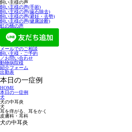
飼い主様の声
飼い主様の声(手術)
飼い主様の声(歯石除去)
飼い主様の声(避妊・去勢)
飼い主様の声(健康診断)
虹の橋の声
メールでのご相談
飼い主様・ご予約
／お問い合わせ
動物病院様
紹介フォーム
出勤表
本日の一症例
HOME
本日の一症例
犬
犬の中耳炎
犬
耳を痒がる、耳をかく
皮膚科・耳科
犬の中耳炎