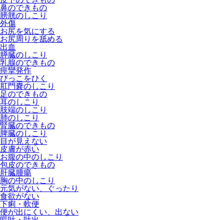
鼻のできもの
膀胱のしこり
外傷
お尻を気にする
お尻周りを舐める
出血
膵臓のしこり
乳腺のできもの
痙攣発作
びっこをひく
肛門嚢のしこり
足のできもの
耳のしこり
肢端のしこり
肺のしこり
腎臓のできもの
脾臓のしこり
目が見えない
皮膚が赤い
お腹の中のしこり
包皮のできもの
肝臓腫瘍
胸の中のしこり
元気がない、ぐったり
食欲がない
下痢・軟便
便が出にくい、出ない
嘔吐・吐出