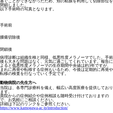
塞ぐことができなかったため、頬の粘膜を利用して切除部位を
閉鎖しました。
以下手術時の写真となります。
手術前
腫瘍切除後
閉鎖後
病理診断は組織生検と同様、低悪性度メラノーマでした。手術
後も大きな問題はなく、元気に過ごしてくれています。報告に
よると低悪性度メラノーマの生存期間中央値は約3年ですが、
まれに再発や転移する症例もいるため、今後は定期的に再発や
転移の検査を行なっていく予定です。
動物病院の先生方へ
当院は、各専門診療科を備え、幅広い高度医療を提供しており
ます。
貴院からの症例紹介や症例相談も随時受け付けておりますの
で、お気軽にご相談ください。
詳細は下記のリンクをご参照ください。
https://www.kamogawa-ac.jp/introduction/