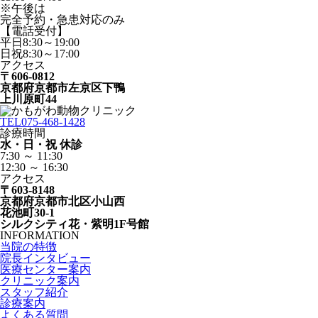
※午後は
完全予約・急患対応のみ
【電話受付】
平日8:30～19:00
日祝8:30～17:00
アクセス
〒606-0812
京都府京都市左京区下鴨
上川原町44
TEL
075-468-1428
診療時間
水・日・祝 休診
7:30 ～ 11:30
12:30 ～ 16:30
アクセス
〒603-8148
京都府京都市北区小山西
花池町30-1
シルクシティ花・紫明1F号館
INFORMATION
当院の特徴
院長インタビュー
医療センター案内
クリニック案内
スタッフ紹介
診療案内
よくある質問