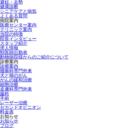
避妊・去勢
健康診断
シニアケアと病気
よくある質問
病院案内
医療センター案内
クリニック案内
当院の特徴
院長インタビュー
スタッフ紹介
求人情報
獣医師出勤表
動物病院様からのご紹介について
診療案内
診療案内
腫瘍科専門外来
犬と猫のがん
がんの緩和治療
細胞治療
皮膚科専門外来
歯科
手術
レーザー治療
セカンドオピニオン
料金表
お知らせ
お知らせ
ブログ