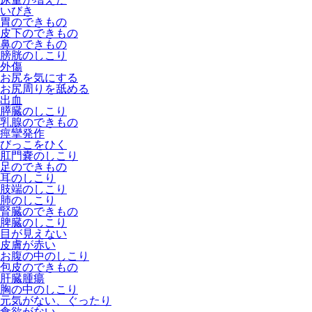
いびき
胃のできもの
皮下のできもの
鼻のできもの
膀胱のしこり
外傷
お尻を気にする
お尻周りを舐める
出血
膵臓のしこり
乳腺のできもの
痙攣発作
びっこをひく
肛門嚢のしこり
足のできもの
耳のしこり
肢端のしこり
肺のしこり
腎臓のできもの
脾臓のしこり
目が見えない
皮膚が赤い
お腹の中のしこり
包皮のできもの
肝臓腫瘍
胸の中のしこり
元気がない、ぐったり
食欲がない