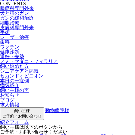
CONTENTS
腫瘍科専門外来
犬と猫のガン
ガンの緩和治療
細胞治療
皮膚科専門外来
手術
レーザー治療
歯科
ワクチン
健康診断
避妊・去勢
ノミ・マダニ・フィラリア
飼い始めた方
シニアケアと病気
セカンドオピニオン
本日の一症例
病気紹介
飼い主様の声
お知らせ
ブログ
求人情報
動物病院様
飼い主様
ご予約／お問い合わせ
紹介フォーム
飼い主様は以下のボタンから
ご予約・お問い合わせください