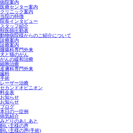
病院案内
医療センター案内
クリニック案内
当院の特徴
院長インタビュー
スタッフ紹介
獣医師出勤表
動物病院様からのご紹介について
診療案内
診療案内
腫瘍科専門外来
犬と猫のがん
がんの緩和治療
細胞治療
皮膚科専門外来
歯科
手術
レーザー治療
セカンドオピニオン
料金表
お知らせ
お知らせ
ブログ
本日の一症例
病気紹介
みどりのあしあと
飼い主様の声
飼い主様の声(手術)