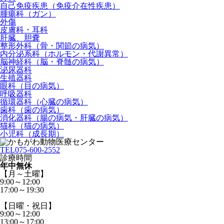
自己免疫疾患（免疫介在性疾患）
腫瘍科（ガン）
外傷
皮膚科・耳科
肝臓、胆嚢
整形外科（骨・関節の病気）
内分泌系科（ホルモン・代謝異常）
脳神経科（脳・脊髄の病気）
泌尿器科
生殖器科
眼科（目の病気）
呼吸器科
循環器科（心臓の病気）
歯科（歯の病気）
消化器科（腸の病気・肝臓の病気）
猫科（猫の病気）
小児科（成長期）
TEL
075-600-2552
診療時間
年中無休
【月～土曜】
9:00～12:00
17:00～19:30
【日曜・祝日】
9:00～12:00
13:00～17:00