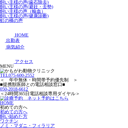
飼い主様の声(歯石除去)
飼い主様の声(避妊・去勢)
飼い主様の声（輸血）
飼い主様の声(健康診断)
虹の橋の声
HOME
出勤表
病気紹介
アクセス
MENU
TEL
075-600-2552
＜ 年中無休・時間帯予約優先制 ＞
■提携獣医師との電話相談窓口■
050-2018-6612
＜24時間365日電話相談専用ダイヤル＞
HOME
初めての方へ
初めての方へ
飼い始めた方
ワクチン
ノミ・マダニ・フィラリア