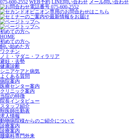
075-600-2552
WEB予約
LINE問い合わせ
メール問い合わせ
初めての方へ
HOME
初めての方へ
飼い始めた方
ワクチン
ノミ・マダニ・フィラリア
避妊・去勢
健康診断
シニアケアと病気
よくある質問
病院案内
医療センター案内
クリニック案内
当院の特徴
院長インタビュー
スタッフ紹介
獣医師出勤表
求人情報
動物病院様からのご紹介について
診療案内
診療案内
腫瘍科専門外来