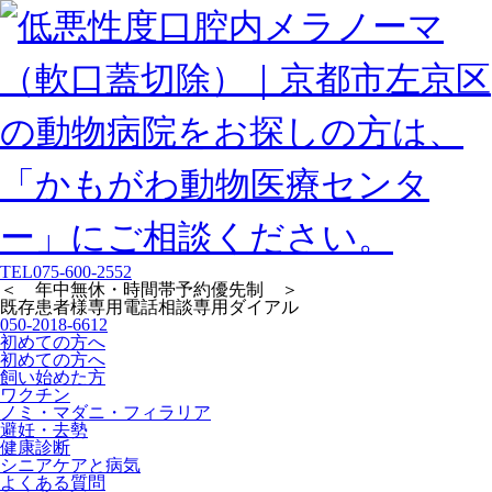
TEL
075-600-2552
＜ 年中無休・時間帯予約優先制 ＞
既存患者様専用
電話相談専用ダイアル
050-2018-6612
初めての方へ
初めての方へ
飼い始めた方
ワクチン
ノミ・マダニ・フィラリア
避妊・去勢
健康診断
シニアケアと病気
よくある質問