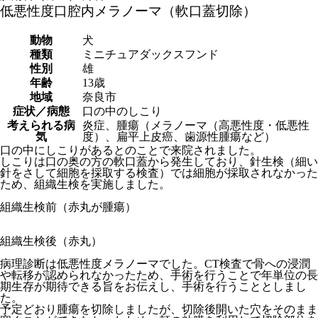
低悪性度口腔内メラノーマ（軟口蓋切除）
動物
犬
種類
ミニチュアダックスフンド
性別
雄
年齢
13歳
地域
奈良市
症状／病態
口の中のしこり
考えられる病
炎症、腫瘍（メラノーマ（高悪性度・低悪性
気
度）、扁平上皮癌、歯源性腫瘍など）
口の中にしこりがあるとのことで来院されました。
しこりは口の奥の方の軟口蓋から発生しており、針生検（細い
針をさして細胞を採取する検査）では細胞が採取されなかった
ため、組織生検を実施しました。
組織生検前（赤丸が腫瘍）
組織生検後（赤丸）
病理診断は低悪性度メラノーマでした。CT検査で骨への浸潤
や転移が認められなかったため、手術を行うことで年単位の長
期生存が期待できる旨をお伝えし、手術を行うこととしまし
た。
予定どおり腫瘍を切除しましたが、切除後開いた穴をそのまま