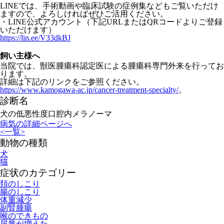
LINEでは、
手術動画や臨床試験の症例集などもご覧いただけ
ますので、
よろしければぜひご活用ください。
・LINE公式アカウント（
下記URLまたはQRコードよりご登録
いただけます）
https://lin.ee/V33dkBJ
飼い主様へ
当院では、獣医腫瘍科認定医による腫瘍科専門外来を行ってお
ります。
詳細は下記のリンクをご参照ください。
https://www.kamogawa-ac.jp/cancer-treatment-specialty/
。
診断名
犬の低悪性度口腔内メラノーマ
病気の詳細ページへ
<
一覧
>
動物の種類
犬
猫
症状のカテゴリー
頚のしこり
腸のしこり
体重減少
副腎腫瘍
喉のできもの
尿量が増えた