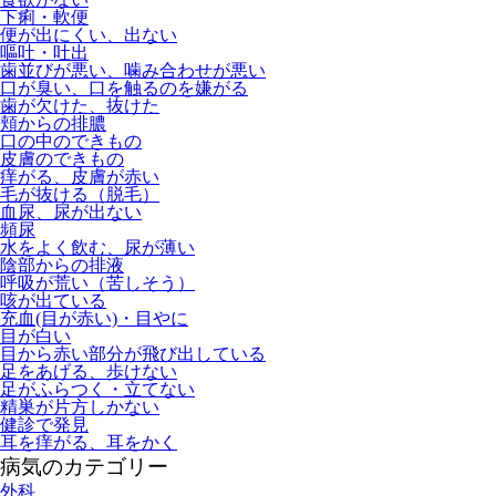
下痢・軟便
便が出にくい、出ない
嘔吐・吐出
歯並びが悪い、噛み合わせが悪い
口が臭い、口を触るのを嫌がる
歯が欠けた、抜けた
頬からの排膿
口の中のできもの
皮膚のできもの
痒がる、皮膚が赤い
毛が抜ける（脱毛）
血尿、尿が出ない
頻尿
水をよく飲む、尿が薄い
陰部からの排液
呼吸が荒い（苦しそう）
咳が出ている
充血(目が赤い)・目やに
目が白い
目から赤い部分が飛び出している
足をあげる、歩けない
足がふらつく・立てない
精巣が片方しかない
健診で発見
耳を痒がる、耳をかく
病気のカテゴリー
外科