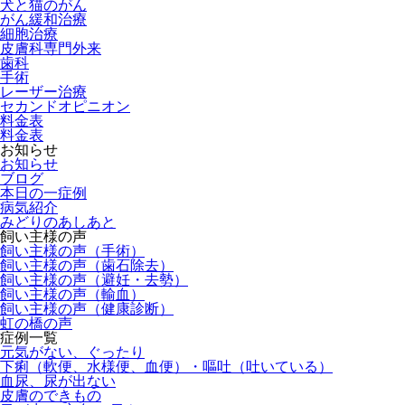
犬と猫のがん
がん緩和治療
細胞治療
皮膚科専門外来
歯科
手術
レーザー治療
セカンドオピニオン
料金表
料金表
お知らせ
お知らせ
ブログ
本日の一症例
病気紹介
みどりのあしあと
飼い主様の声
飼い主様の声（手術）
飼い主様の声（歯石除去）
飼い主様の声（避妊・去勢）
飼い主様の声（輸血）
飼い主様の声（健康診断）
虹の橋の声
症例一覧
元気がない、ぐったり
下痢（軟便、水様便、血便）・嘔吐（吐いている）
血尿、尿が出ない
皮膚のできもの