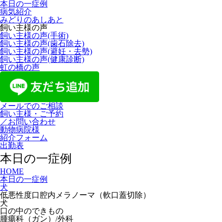
本日の一症例
病気紹介
みどりのあしあと
飼い主様の声
飼い主様の声(手術)
飼い主様の声(歯石除去)
飼い主様の声(避妊・去勢)
飼い主様の声(健康診断)
虹の橋の声
メールでのご相談
飼い主様・ご予約
／お問い合わせ
動物病院様
紹介フォーム
出勤表
本日の一症例
HOME
本日の一症例
犬
低悪性度口腔内メラノーマ（軟口蓋切除）
犬
口の中のできもの
腫瘍科（ガン）/外科