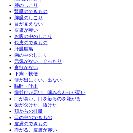
肺のしこり
腎臓のできもの
脾臓のしこり
目が見えない
皮膚が赤い
お腹の中のしこり
包皮のできもの
肝臓腫瘍
胸の中のしこり
元気がない、ぐったり
食欲がない
下痢・軟便
便が出にくい、出ない
嘔吐・吐出
歯並びが悪い、噛み合わせが悪い
口が臭い、口を触るのを嫌がる
歯が欠けた、抜けた
頬からの排膿
口の中のできもの
皮膚のできもの
痒がる、皮膚が赤い