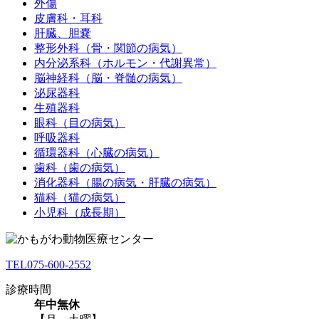
外傷
皮膚科・耳科
肝臓、胆嚢
整形外科（骨・関節の病気）
内分泌系科（ホルモン・代謝異常）
脳神経科（脳・脊髄の病気）
泌尿器科
生殖器科
眼科（目の病気）
呼吸器科
循環器科（心臓の病気）
歯科（歯の病気）
消化器科（腸の病気・肝臓の病気）
猫科（猫の病気）
小児科（成長期）
TEL
075-600-2552
診療時間
年中無休