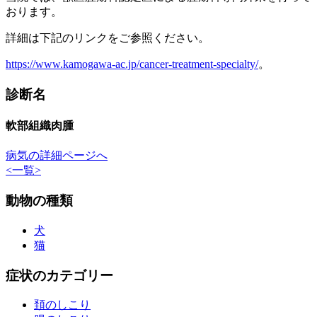
おります。
詳細は下記のリンクをご参照ください。
https://www.kamogawa-ac.jp/cancer-treatment-specialty/
。
診断名
軟部組織肉腫
病気の詳細ページへ
<
一覧
>
動物の種類
犬
猫
症状のカテゴリー
頚のしこり