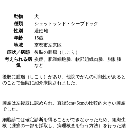
動物
犬
種類
シェットランド・シープドック
性別
避妊雌
年齢
15歳
地域
京都市左京区
症状／病態
後肢の腫瘤（しこり）
考えられる病
炎症、肥満細胞腫、軟部組織肉腫、脂肪腫
気
など
後肢に腫瘤（しこり）があり、他院でがんの可能性があると
のことで当院に紹介来院されました。
腫瘤は左後肢に認められ、直径5cm×5cmの比較的大きい腫瘤
でした。
細胞診では確定診断を得ることができなかったため、組織生
検（腫瘤の一部を採取し、病理検査を行う方法）を行った結