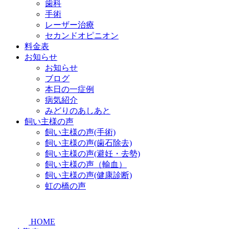
歯科
手術
レーザー治療
セカンドオピニオン
料金表
お知らせ
お知らせ
ブログ
本日の一症例
病気紹介
みどりのあしあと
飼い主様の声
飼い主様の声(手術)
飼い主様の声(歯石除去)
飼い主様の声(避妊・去勢)
飼い主様の声（輸血）
飼い主様の声(健康診断)
虹の橋の声
HOME