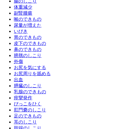
腸のしこり
体重減少
副腎腫瘍
喉のできもの
尿量が増えた
いびき
胃のできもの
皮下のできもの
鼻のできもの
膀胱のしこり
外傷
お尻を気にする
お尻周りを舐める
出血
膵臓のしこり
乳腺のできもの
痙攣発作
びっこをひく
肛門嚢のしこり
足のできもの
耳のしこり
肢端のしこり