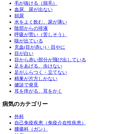
毛が抜ける（脱毛）
血尿、尿が出ない
頻尿
水をよく飲む、尿が薄い
陰部からの排液
呼吸が荒い（苦しそう）
咳が出ている
充血(目が赤い)・目やに
目が白い
目から赤い部分が飛び出している
足をあげる、歩けない
足がふらつく・立てない
精巣が片方しかない
健診で発見
耳を痒がる、耳をかく
病気のカテゴリー
外科
自己免疫疾患（免疫介在性疾患）
腫瘍科（ガン）