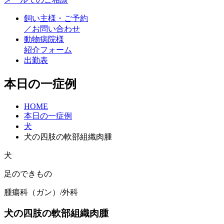
飼い主様・ご予約
／お問い合わせ
動物病院様
紹介フォーム
出勤表
本日の一症例
HOME
本日の一症例
犬
犬の四肢の軟部組織肉腫
犬
足のできもの
腫瘍科（ガン）/外科
犬の四肢の軟部組織肉腫