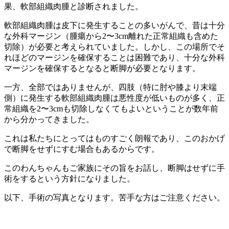
果、軟部組織肉腫と診断されました。
軟部組織肉腫は皮下に発生することの多いがんで、昔は十分
な外科マージン（腫瘍から2〜3cm離れた正常組織も含めた
切除）が必要と考えられていました。しかし、この場所でそ
れほどのマージンを確保することは困難であり、十分な外科
マージンを確保するとなると断脚が必要となります。
一方、全部ではありませんが、四肢（特に肘や膝より末端
側）に発生する軟部組織肉腫は悪性度が低いものが多く、正
常組織を2〜3cmも切除しなくてもよいということが数年前
から分かってきました。
これは私たちにとってはものすごく朗報であり、このおかげ
で断脚をせずにすむ場合もあるからです。
このわんちゃんもご家族にその旨をお話し、断脚はせずに手
術をするという方針になりました。
以下、手術の写真となります。苦手な方はご注意ください。