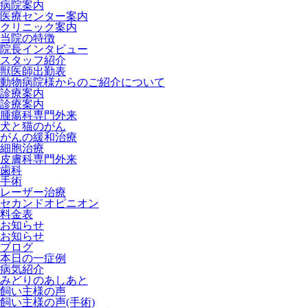
病院案内
医療センター案内
クリニック案内
当院の特徴
院長インタビュー
スタッフ紹介
獣医師出勤表
動物病院様からのご紹介について
診療案内
診療案内
腫瘍科専門外来
犬と猫のがん
がんの緩和治療
細胞治療
皮膚科専門外来
歯科
手術
レーザー治療
セカンドオピニオン
料金表
お知らせ
お知らせ
ブログ
本日の一症例
病気紹介
みどりのあしあと
飼い主様の声
飼い主様の声(手術)