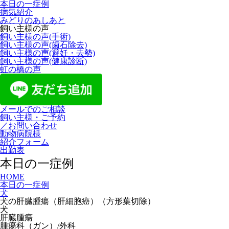
本日の一症例
病気紹介
みどりのあしあと
飼い主様の声
飼い主様の声(手術)
飼い主様の声(歯石除去)
飼い主様の声(避妊・去勢)
飼い主様の声(健康診断)
虹の橋の声
メールでのご相談
飼い主様・ご予約
／お問い合わせ
動物病院様
紹介フォーム
出勤表
本日の一症例
HOME
本日の一症例
犬
犬の肝臓腫瘍（肝細胞癌）（方形葉切除）
犬
肝臓腫瘍
腫瘍科（ガン）/外科