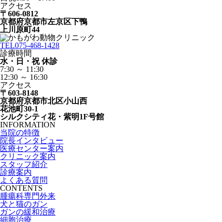
アクセス
〒606-0812
京都府京都市左京区下鴨
上川原町44
TEL
075-468-1428
診療時間
水・日・祝 休診
7:30 ～ 11:30
12:30 ～ 16:30
アクセス
〒603-8148
京都府京都市北区小山西
花池町30-1
シルクシティ花・紫明1F号館
INFORMATION
当院の特徴
院長インタビュー
医療センター案内
クリニック案内
スタッフ紹介
診療案内
よくある質問
CONTENTS
腫瘍科専門外来
犬と猫のガン
ガンの緩和治療
細胞治療