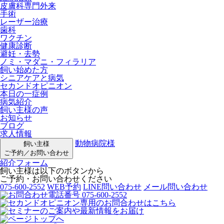
皮膚科専門外来
手術
レーザー治療
歯科
ワクチン
健康診断
避妊・去勢
ノミ・マダニ・フィラリア
飼い始めた方
シニアケアと病気
セカンドオピニオン
本日の一症例
病気紹介
飼い主様の声
お知らせ
ブログ
求人情報
動物病院様
飼い主様
ご予約／お問い合わせ
紹介フォーム
飼い主様は以下のボタンから
ご予約・お問い合わせください
075-600-2552
WEB予約
LINE問い合わせ
メール問い合わせ