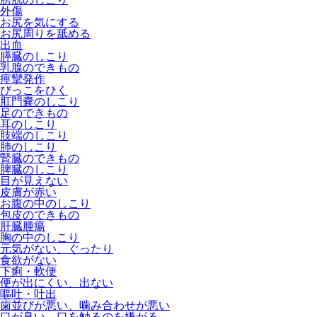
外傷
お尻を気にする
お尻周りを舐める
出血
膵臓のしこり
乳腺のできもの
痙攣発作
びっこをひく
肛門嚢のしこり
足のできもの
耳のしこり
肢端のしこり
肺のしこり
腎臓のできもの
脾臓のしこり
目が見えない
皮膚が赤い
お腹の中のしこり
包皮のできもの
肝臓腫瘍
胸の中のしこり
元気がない、ぐったり
食欲がない
下痢・軟便
便が出にくい、出ない
嘔吐・吐出
歯並びが悪い、噛み合わせが悪い
口が臭い、口を触るのを嫌がる