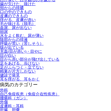
歯が欠けた、抜けた
頬からの排膿
口の中のできもの
皮膚のできもの
痒がる、皮膚が赤い
毛が抜ける（脱毛）
血尿、尿が出ない
頻尿
水をよく飲む、尿が薄い
陰部からの排液
呼吸が荒い（苦しそう）
咳が出ている
充血(目が赤い)・目やに
目が白い
目から赤い部分が飛び出している
足をあげる、歩けない
足がふらつく・立てない
精巣が片方しかない
健診で発見
耳を痒がる、耳をかく
病気のカテゴリー
外科
自己免疫疾患（免疫介在性疾患）
腫瘍科（ガン）
外傷
皮膚科・耳科
肝臓、胆嚢