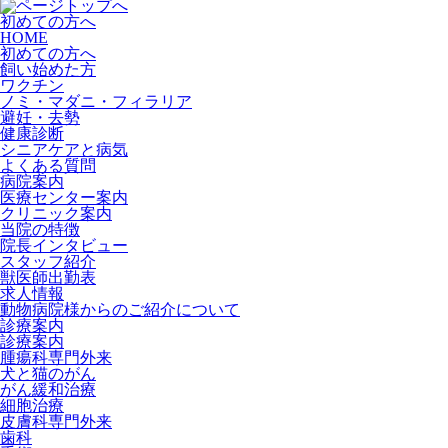
初めての方へ
HOME
初めての方へ
飼い始めた方
ワクチン
ノミ・マダニ・フィラリア
避妊・去勢
健康診断
シニアケアと病気
よくある質問
病院案内
医療センター案内
クリニック案内
当院の特徴
院長インタビュー
スタッフ紹介
獣医師出勤表
求人情報
動物病院様からのご紹介について
診療案内
診療案内
腫瘍科専門外来
犬と猫のがん
がん緩和治療
細胞治療
皮膚科専門外来
歯科