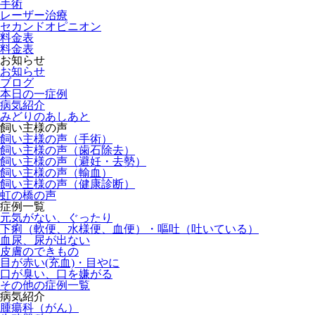
手術
レーザー治療
セカンドオピニオン
料金表
料金表
お知らせ
お知らせ
ブログ
本日の一症例
病気紹介
みどりのあしあと
飼い主様の声
飼い主様の声（手術）
飼い主様の声（歯石除去）
飼い主様の声（避妊・去勢）
飼い主様の声（輸血）
飼い主様の声（健康診断）
虹の橋の声
症例一覧
元気がない、ぐったり
下痢（軟便、水様便、血便）・嘔吐（吐いている）
血尿、尿が出ない
皮膚のできもの
目が赤い(充血)・目やに
口が臭い、口を嫌がる
その他の症例一覧
病気紹介
腫瘍科（がん）