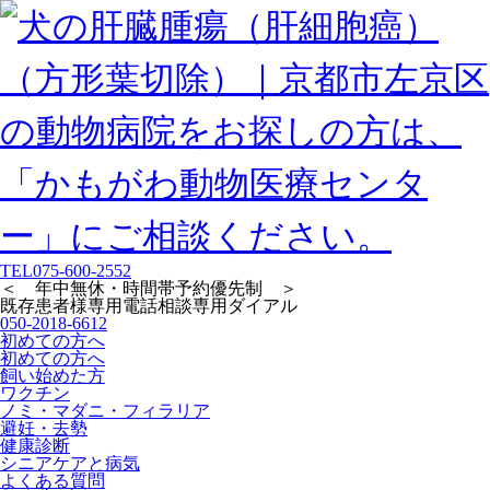
TEL
075-600-2552
＜ 年中無休・時間帯予約優先制 ＞
既存患者様専用
電話相談専用ダイアル
050-2018-6612
初めての方へ
初めての方へ
飼い始めた方
ワクチン
ノミ・マダニ・フィラリア
避妊・去勢
健康診断
シニアケアと病気
よくある質問