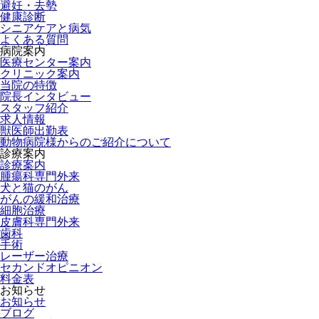
避妊・去勢
健康診断
シニアケアと病気
よくある質問
病院案内
医療センター案内
クリニック案内
当院の特徴
院長インタビュー
スタッフ紹介
求人情報
獣医師出勤表
動物病院様からのご紹介について
診療案内
診療案内
腫瘍科専門外来
犬と猫のがん
がんの緩和治療
細胞治療
皮膚科専門外来
歯科
手術
レーザー治療
セカンドオピニオン
料金表
お知らせ
お知らせ
ブログ