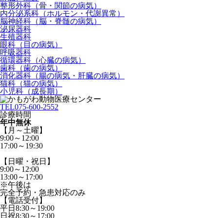
整形外科（骨・関節の病気）
内分泌系科（ホルモン・代謝異常）
脳神経科（脳・脊髄の病気）
泌尿器科
生殖器科
眼科（目の病気）
呼吸器科
循環器科（心臓の病気）
歯科（歯の病気）
消化器科（腸の病気・肝臓の病気）
猫科（猫の病気）
小児科（成長期）
TEL
075-600-2552
診療時間
年中無休
【月～土曜】
9:00～12:00
17:00～19:30
【日曜・祝日】
9:00～12:00
13:00～17:00
※午後は
完全予約・急患対応のみ
【電話受付】
平日8:30～19:00
日祝8:30～17:00