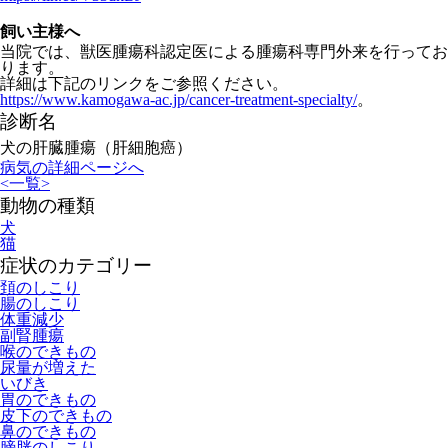
飼い主様へ
当院では、獣医腫瘍科認定医による腫瘍科専門外来を行ってお
ります。
詳細は下記のリンクをご参照ください。
https://www.kamogawa-ac.jp/cancer-treatment-specialty/
。
診断名
犬の肝臓腫瘍（肝細胞癌）
病気の詳細ページへ
<
一覧
>
動物の種類
犬
猫
症状のカテゴリー
頚のしこり
腸のしこり
体重減少
副腎腫瘍
喉のできもの
尿量が増えた
いびき
胃のできもの
皮下のできもの
鼻のできもの
膀胱のしこり