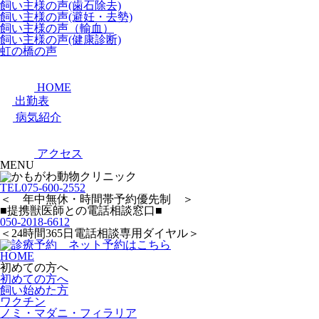
飼い主様の声(歯石除去)
飼い主様の声(避妊・去勢)
飼い主様の声（輸血）
飼い主様の声(健康診断)
虹の橋の声
HOME
出勤表
病気紹介
アクセス
MENU
TEL
075-600-2552
＜ 年中無休・時間帯予約優先制 ＞
■提携獣医師との電話相談窓口■
050-2018-6612
＜24時間365日電話相談専用ダイヤル＞
HOME
初めての方へ
初めての方へ
飼い始めた方
ワクチン
ノミ・マダニ・フィラリア