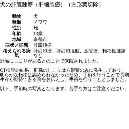
犬の肝臓腫瘍（肝細胞癌）（方形葉切除）
動物
犬
種類
チワワ
性別
雌
年齢
13歳
地域
京都市
症状／病態
肝臓腫瘍
考えられる病
肝細胞癌、肝細胞腺腫、胆管癌、転移性腫瘍
気
など
肝臓にしこりがあるとのことで来院されました。
CT検査の結果、肝臓のしこりは方形葉のみに発生しており、
明らかな転移は認められなかったため、手術を行うことで長期
生存が期待できる旨をお伝えし、手術を行うこととしました。
以下、手術時の写真となります。苦手な方はご注意ください。