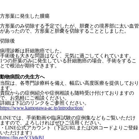
方形葉に発生した腫瘍
方形葉のみ切除する予定でしたが、胆嚢との境界部に太い血管
があったので、方形葉と胆嚢を切除することとしました。
切除後
病理診断は肝細胞癌でした。
手術後も大きな問題はなく、元気に過ごしてくれています。
1つの肝葉のみに発生している肝細胞癌の場合、手術をするこ
とで根治が期待できます。
動物病院の先生方へ
当院は、各専門診療科を備え、幅広い高度医療を提供しており
ます。
貴院からの症例紹介や症例相談も随時受け付けておりますの
で、お気軽にご相談ください。
詳細は下記のリンクをご参照ください。
https://www.kamogawa-ac.jp/introduction/
LINEでは、
手術動画や臨床試験の症例集などもご覧いただけ
ますので、
よろしければぜひご活用ください。
・LINE公式アカウント（
下記URLまたはQRコードよりご登録
いただけます）
https://lin.ee/V33dkBJ