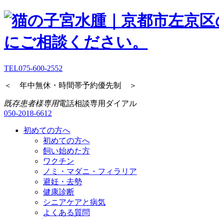
TEL
075-600-2552
＜ 年中無休・時間帯予約優先制 ＞
既存患者様専用
電話相談専用ダイアル
050-2018-6612
初めての方へ
初めての方へ
飼い始めた方
ワクチン
ノミ・マダニ・フィラリア
避妊・去勢
健康診断
シニアケアと病気
よくある質問