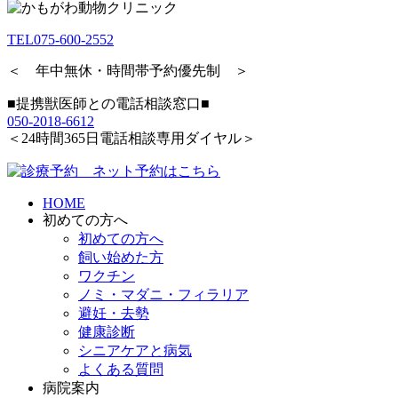
TEL
075-600-2552
＜ 年中無休・時間帯予約優先制 ＞
■提携獣医師との電話相談窓口■
050-2018-6612
＜24時間365日電話相談専用ダイヤル＞
HOME
初めての方へ
初めての方へ
飼い始めた方
ワクチン
ノミ・マダニ・フィラリア
避妊・去勢
健康診断
シニアケアと病気
よくある質問
病院案内