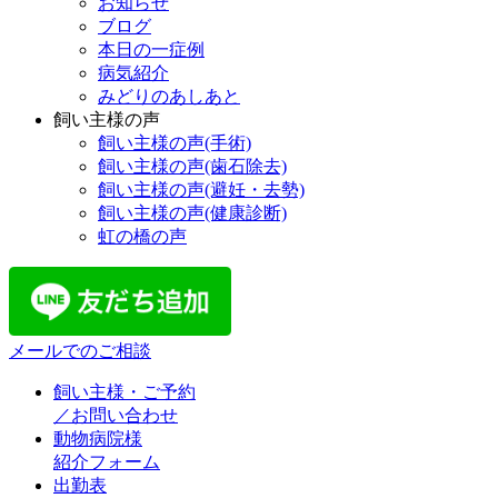
お知らせ
ブログ
本日の一症例
病気紹介
みどりのあしあと
飼い主様の声
飼い主様の声(手術)
飼い主様の声(歯石除去)
飼い主様の声(避妊・去勢)
飼い主様の声(健康診断)
虹の橋の声
メールでのご相談
飼い主様・ご予約
／お問い合わせ
動物病院様
紹介フォーム
出勤表