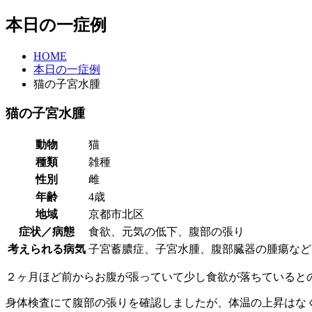
本日の一症例
HOME
本日の一症例
猫の子宮水腫
猫の子宮水腫
動物
猫
種類
雑種
性別
雌
年齢
4歳
地域
京都市北区
症状／病態
食欲、元気の低下、腹部の張り
考えられる病気
子宮蓄膿症、子宮水腫、腹部臓器の腫瘍など
２ヶ月ほど前からお腹が張っていて少し食欲が落ちていると
身体検査にて腹部の張りを確認しましたが、体温の上昇はな