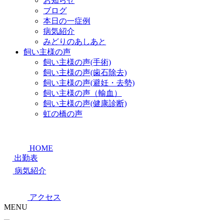
お知らせ
ブログ
本日の一症例
病気紹介
みどりのあしあと
飼い主様の声
飼い主様の声(手術)
飼い主様の声(歯石除去)
飼い主様の声(避妊・去勢)
飼い主様の声（輸血）
飼い主様の声(健康診断)
虹の橋の声
HOME
出勤表
病気紹介
アクセス
MENU