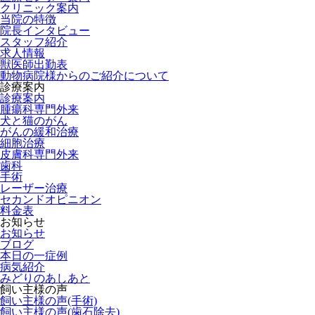
クリニック案内
当院の特徴
院長インタビュー
スタッフ紹介
求人情報
獣医師出勤表
動物病院様からのご紹介について
診療案内
診療案内
腫瘍科専門外来
犬と猫のがん
がんの緩和治療
細胞治療
皮膚科専門外来
歯科
手術
レーザー治療
セカンドオピニオン
料金表
お知らせ
お知らせ
ブログ
本日の一症例
病気紹介
みどりのあしあと
飼い主様の声
飼い主様の声(手術)
飼い主様の声(歯石除去)