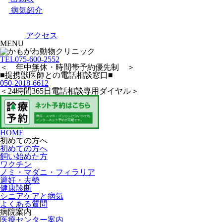
病気紹介
アクセス
MENU
TEL
075-600-2552
＜ 年中無休・時間帯予約優先制 ＞
■提携獣医師との電話相談窓口■
050-2018-6612
＜24時間365日電話相談専用ダイヤル＞
HOME
初めての方へ
初めての方へ
飼い始めた方
ワクチン
ノミ・マダニ・フィラリア
避妊・去勢
健康診断
シニアケアと病気
よくある質問
病院案内
医療センター案内