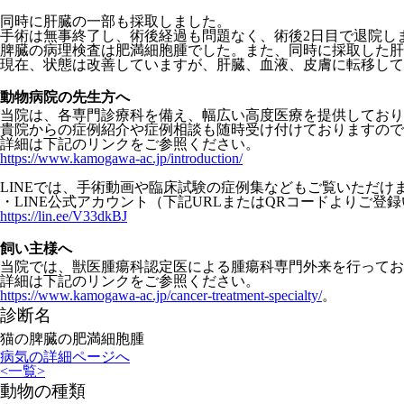
同時に肝臓の一部も採取しました。
手術は無事終了し、術後経過も問題なく、術後2日目で退院し
脾臓の病理検査は肥満細胞腫でした。また、同時に採取した肝
現在、状態は改善していますが、肝臓、血液、皮膚に転移して
動物病院の先生方へ
当院は、各専門診療科を備え、幅広い高度医療を提供しており
貴院からの症例紹介や症例相談も随時受け付けておりますので
詳細は下記のリンクをご参照ください。
https://www.kamogawa-ac.jp/introduction/
LINEでは、
手術動画や臨床試験の症例集などもご覧いただけ
・LINE公式アカウント（
下記URLまたはQRコードよりご登
https://lin.ee/V33dkBJ
飼い主様へ
当院では、獣医腫瘍科認定医による腫瘍科専門外来を行ってお
詳細は下記のリンクをご参照ください。
https://www.kamogawa-ac.jp/cancer-treatment-specialty/
。
診断名
猫の脾臓の肥満細胞腫
病気の詳細ページへ
<
一覧
>
動物の種類