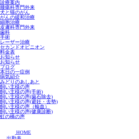
診療案内
腫瘍科専門外来
犬と猫のがん
がんの緩和治療
細胞治療
皮膚科専門外来
歯科
手術
レーザー治療
セカンドオピニオン
料金表
お知らせ
お知らせ
ブログ
本日の一症例
病気紹介
みどりのあしあと
飼い主様の声
飼い主様の声(手術)
飼い主様の声(歯石除去)
飼い主様の声(避妊・去勢)
飼い主様の声（輸血）
飼い主様の声(健康診断)
虹の橋の声
HOME
出勤表