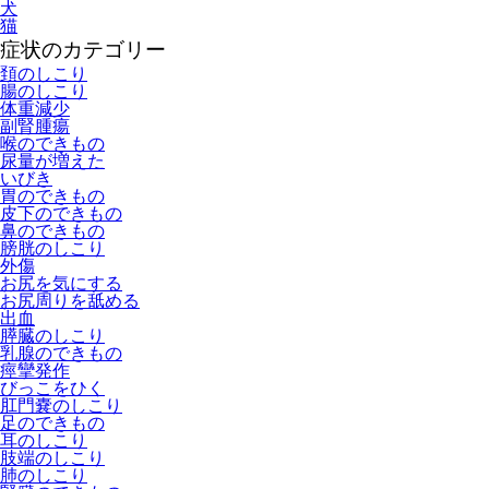
犬
猫
症状のカテゴリー
頚のしこり
腸のしこり
体重減少
副腎腫瘍
喉のできもの
尿量が増えた
いびき
胃のできもの
皮下のできもの
鼻のできもの
膀胱のしこり
外傷
お尻を気にする
お尻周りを舐める
出血
膵臓のしこり
乳腺のできもの
痙攣発作
びっこをひく
肛門嚢のしこり
足のできもの
耳のしこり
肢端のしこり
肺のしこり