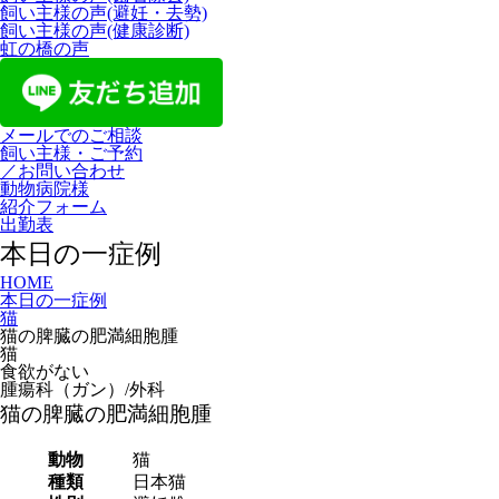
飼い主様の声(避妊・去勢)
飼い主様の声(健康診断)
虹の橋の声
メールでのご相談
飼い主様・ご予約
／お問い合わせ
動物病院様
紹介フォーム
出勤表
本日の一症例
HOME
本日の一症例
猫
猫の脾臓の肥満細胞腫
猫
食欲がない
腫瘍科（ガン）/外科
猫の脾臓の肥満細胞腫
動物
猫
種類
日本猫