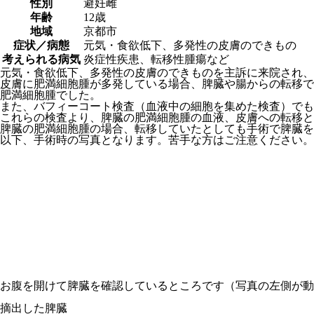
性別
避妊雌
年齢
12歳
地域
京都市
症状／病態
元気・食欲低下、多発性の皮膚のできもの
考えられる病気
炎症性疾患、転移性腫瘍など
元気・食欲低下、多発性の皮膚のできものを主訴に来院され
皮膚に肥満細胞腫が多発している場合、脾臓や腸からの転移で
肥満細胞腫でした。
また、バフィーコート検査（血液中の細胞を集めた検査）でも
これらの検査より、脾臓の肥満細胞腫の血液、皮膚への転移と
脾臓の肥満細胞腫の場合、転移していたとしても手術で脾臓を
以下、手術時の写真となります。苦手な方はご注意ください。
お腹を開けて脾臓を確認しているところです（写真の左側が動
摘出した脾臓