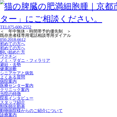
TEL
075-600-2552
＜ 年中無休・時間帯予約優先制 ＞
既存患者様専用
電話相談専用ダイアル
050-2018-6612
初めての方へ
初めての方へ
飼い始めた方
ワクチン
ノミ・マダニ・フィラリア
避妊・去勢
健康診断
シニアケアと病気
よくある質問
病院案内
医療センター案内
クリニック案内
当院の特徴
院長インタビュー
スタッフ紹介
獣医師出勤表
動物病院様からのご紹介について
診療案内