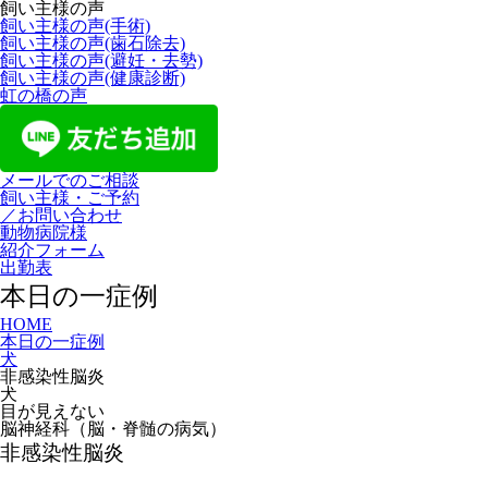
飼い主様の声
飼い主様の声(手術)
飼い主様の声(歯石除去)
飼い主様の声(避妊・去勢)
飼い主様の声(健康診断)
虹の橋の声
メールでのご相談
飼い主様・ご予約
／お問い合わせ
動物病院様
紹介フォーム
出勤表
本日の一症例
HOME
本日の一症例
犬
非感染性脳炎
犬
目が見えない
脳神経科（脳・脊髄の病気）
非感染性脳炎