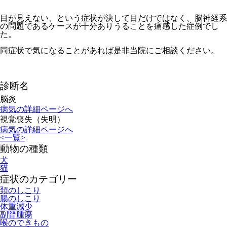
目が見えない、という症状が決して目だけではなく、脳神経系
の問題であるケースが十分ありうることを痛感した症例でし
た。
同症状で気になることがあれば是非当院にご相談ください。
診断名
脳炎
病気の詳細ページへ
視覚喪失（失明）
病気の詳細ページへ
<
一覧
>
動物の種類
犬
猫
症状のカテゴリー
頚のしこり
腸のしこり
体重減少
副腎腫瘍
喉のできもの