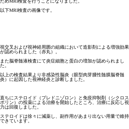
ためMRI検査を行うことになりました。
以下MRI検査の画像です。
視交叉および視神経周囲の組織において造影剤による増強効果
が認められました（赤丸）。
また脳脊髄液検査にて炎症細胞と蛋白の増加が認められまし
た。
以上の検査結果より非感染性脳炎（眼型肉芽腫性髄膜脳脊髄
炎）に起因した視神経炎と診断しました。
直ちにステロイド（プレドニゾロン）と免疫抑制剤（シクロス
ポリン）の投薬による治療を開始したところ、治療に反応し視
力は回復しました。
ステロイドは徐々に減薬し、副作用があまり出ない用量で維持
できています。