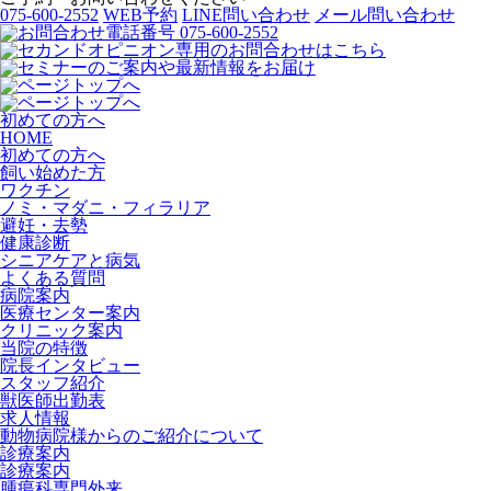
075-600-2552
WEB予約
LINE問い合わせ
メール問い合わせ
初めての方へ
HOME
初めての方へ
飼い始めた方
ワクチン
ノミ・マダニ・フィラリア
避妊・去勢
健康診断
シニアケアと病気
よくある質問
病院案内
医療センター案内
クリニック案内
当院の特徴
院長インタビュー
スタッフ紹介
獣医師出勤表
求人情報
動物病院様からのご紹介について
診療案内
診療案内
腫瘍科専門外来