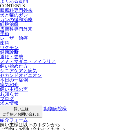
よくある質問
CONTENTS
腫瘍科専門外来
犬と猫のガン
ガンの緩和治療
細胞治療
皮膚科専門外来
手術
レーザー治療
歯科
ワクチン
健康診断
避妊・去勢
ノミ・マダニ・フィラリア
飼い始めた方
シニアケアと病気
セカンドオピニオン
本日の一症例
病気紹介
飼い主様の声
お知らせ
ブログ
求人情報
動物病院様
飼い主様
ご予約／お問い合わせ
紹介フォーム
飼い主様は以下のボタンから
ご予約・お問い合わせください