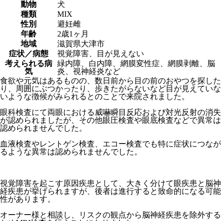
動物
犬
種類
MIX
性別
避妊雌
年齢
2歳1ヶ月
地域
滋賀県大津市
症状／病態
視覚障害、目が見えない
考えられる病
緑内障、白内障、網膜変性症、網膜剥離、脳
気
炎、視神経炎など
食欲や元気はあるものの、数日前から目の前のおやつを探した
り、周囲にぶつかったり、歩きたがらないなど目が見えていな
いような徴候がみられるとのことで来院されました。
眼科検査にて両眼における威嚇瞬目反応および対光反射の消失
が認められましたが、その他眼圧検査や眼底検査などで異常は
認められませんでした。
血液検査やレントゲン検査、エコー検査でも特に症状につなが
るような異常は認められませんでした。
視覚障害を起こす原因疾患として、大きく分けて眼疾患と脳神
経疾患が挙げられますが、後者は進行すると致命的になる可能
性があります。
オーナー様と相談し、リスクの観点から脳神経疾患を除外する