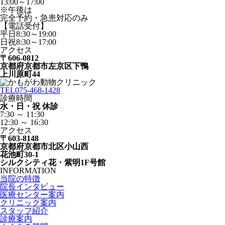
13:00～17:00
※午後は
完全予約・急患対応のみ
【電話受付】
平日8:30～19:00
日祝8:30～17:00
アクセス
〒606-0812
京都府京都市左京区下鴨
上川原町44
TEL
075-468-1428
診療時間
水・日・祝 休診
7:30 ～ 11:30
12:30 ～ 16:30
アクセス
〒603-8148
京都府京都市北区小山西
花池町30-1
シルクシティ花・紫明1F号館
INFORMATION
当院の特徴
院長インタビュー
医療センター案内
クリニック案内
スタッフ紹介
診療案内