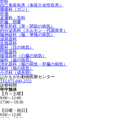
外科
自己免疫疾患（免疫介在性疾患）
腫瘍科（ガン）
外傷
皮膚科・耳科
肝臓、胆嚢
整形外科（骨・関節の病気）
内分泌系科（ホルモン・代謝異常）
脳神経科（脳・脊髄の病気）
泌尿器科
生殖器科
眼科（目の病気）
呼吸器科
循環器科（心臓の病気）
歯科（歯の病気）
消化器科（腸の病気・肝臓の病気）
猫科（猫の病気）
小児科（成長期）
TEL
075-600-2552
診療時間
年中無休
【月～土曜】
9:00～12:00
17:00～19:30
【日曜・祝日】
9:00～12:00