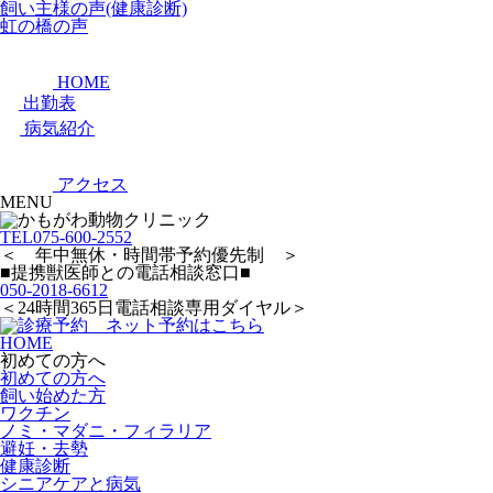
飼い主様の声(健康診断)
虹の橋の声
HOME
出勤表
病気紹介
アクセス
MENU
TEL
075-600-2552
＜ 年中無休・時間帯予約優先制 ＞
■提携獣医師との電話相談窓口■
050-2018-6612
＜24時間365日電話相談専用ダイヤル＞
HOME
初めての方へ
初めての方へ
飼い始めた方
ワクチン
ノミ・マダニ・フィラリア
避妊・去勢
健康診断
シニアケアと病気