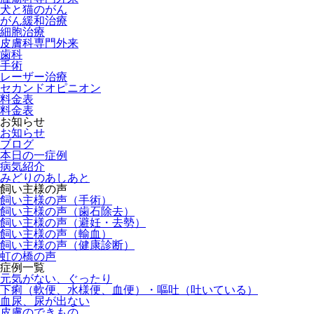
犬と猫のがん
がん緩和治療
細胞治療
皮膚科専門外来
歯科
手術
レーザー治療
セカンドオピニオン
料金表
料金表
お知らせ
お知らせ
ブログ
本日の一症例
病気紹介
みどりのあしあと
飼い主様の声
飼い主様の声（手術）
飼い主様の声（歯石除去）
飼い主様の声（避妊・去勢）
飼い主様の声（輸血）
飼い主様の声（健康診断）
虹の橋の声
症例一覧
元気がない、ぐったり
下痢（軟便、水様便、血便）・嘔吐（吐いている）
血尿、尿が出ない
皮膚のできもの