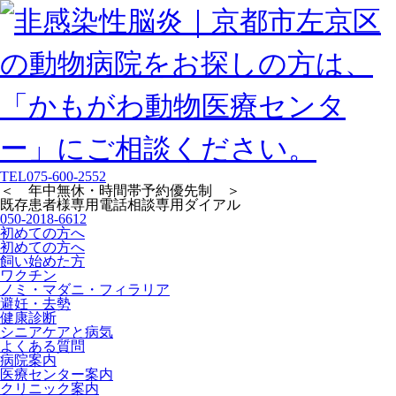
TEL
075-600-2552
＜ 年中無休・時間帯予約優先制 ＞
既存患者様専用
電話相談専用ダイアル
050-2018-6612
初めての方へ
初めての方へ
飼い始めた方
ワクチン
ノミ・マダニ・フィラリア
避妊・去勢
健康診断
シニアケアと病気
よくある質問
病院案内
医療センター案内
クリニック案内