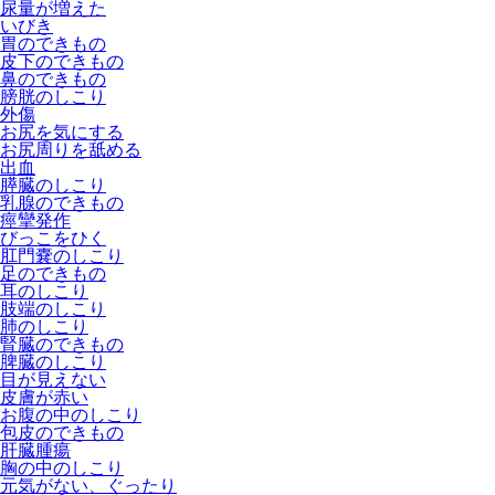
尿量が増えた
いびき
胃のできもの
皮下のできもの
鼻のできもの
膀胱のしこり
外傷
お尻を気にする
お尻周りを舐める
出血
膵臓のしこり
乳腺のできもの
痙攣発作
びっこをひく
肛門嚢のしこり
足のできもの
耳のしこり
肢端のしこり
肺のしこり
腎臓のできもの
脾臓のしこり
目が見えない
皮膚が赤い
お腹の中のしこり
包皮のできもの
肝臓腫瘍
胸の中のしこり
元気がない、ぐったり