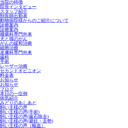
当院の特徴
院長インタビュー
スタッフ紹介
獣医師出勤表
動物病院様からのご紹介について
診療案内
診療案内
腫瘍科専門外来
犬と猫のがん
がんの緩和治療
細胞治療
皮膚科専門外来
歯科
手術
レーザー治療
セカンドオピニオン
料金表
お知らせ
お知らせ
ブログ
本日の一症例
病気紹介
みどりのあしあと
飼い主様の声
飼い主様の声(手術)
飼い主様の声(歯石除去)
飼い主様の声(避妊・去勢)
飼い主様の声（輸血）