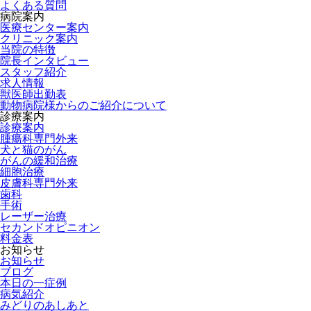
よくある質問
病院案内
医療センター案内
クリニック案内
当院の特徴
院長インタビュー
スタッフ紹介
求人情報
獣医師出勤表
動物病院様からのご紹介について
診療案内
診療案内
腫瘍科専門外来
犬と猫のがん
がんの緩和治療
細胞治療
皮膚科専門外来
歯科
手術
レーザー治療
セカンドオピニオン
料金表
お知らせ
お知らせ
ブログ
本日の一症例
病気紹介
みどりのあしあと