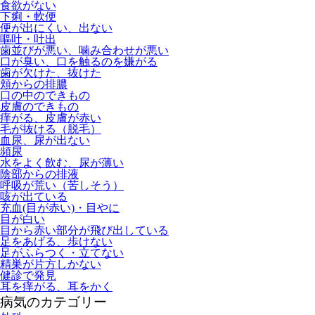
食欲がない
下痢・軟便
便が出にくい、出ない
嘔吐・吐出
歯並びが悪い、噛み合わせが悪い
口が臭い、口を触るのを嫌がる
歯が欠けた、抜けた
頬からの排膿
口の中のできもの
皮膚のできもの
痒がる、皮膚が赤い
毛が抜ける（脱毛）
血尿、尿が出ない
頻尿
水をよく飲む、尿が薄い
陰部からの排液
呼吸が荒い（苦しそう）
咳が出ている
充血(目が赤い)・目やに
目が白い
目から赤い部分が飛び出している
足をあげる、歩けない
足がふらつく・立てない
精巣が片方しかない
健診で発見
耳を痒がる、耳をかく
病気のカテゴリー