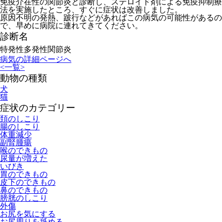
免疫介在性の関節炎と診断し、ステロイド剤による免疫抑制療
法を実施したところ、すぐに症状は改善しました。
原因不明の発熱、跛行などがあればこの病気の可能性があるの
で、早めに病院に連れてきてください。
診断名
特発性多発性関節炎
病気の詳細ページへ
<
一覧
>
動物の種類
犬
猫
症状のカテゴリー
頚のしこり
腸のしこり
体重減少
副腎腫瘍
喉のできもの
尿量が増えた
いびき
胃のできもの
皮下のできもの
鼻のできもの
膀胱のしこり
外傷
お尻を気にする
お尻周りを舐める