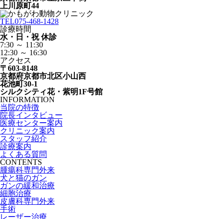
上川原町44
TEL
075-468-1428
診療時間
水・日・祝 休診
7:30 ～ 11:30
12:30 ～ 16:30
アクセス
〒603-8148
京都府京都市北区小山西
花池町30-1
シルクシティ花・紫明1F号館
INFORMATION
当院の特徴
院長インタビュー
医療センター案内
クリニック案内
スタッフ紹介
診療案内
よくある質問
CONTENTS
腫瘍科専門外来
犬と猫のガン
ガンの緩和治療
細胞治療
皮膚科専門外来
手術
レーザー治療