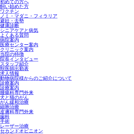
初めての方へ
飼い始めた方
ワクチン
ノミ・マダニ・フィラリア
避妊・去勢
健康診断
シニアケアと病気
よくある質問
病院案内
医療センター案内
クリニック案内
当院の特徴
院長インタビュー
スタッフ紹介
獣医師出勤表
求人情報
動物病院様からのご紹介について
診療案内
診療案内
腫瘍科専門外来
犬と猫のがん
がん緩和治療
細胞治療
皮膚科専門外来
歯科
手術
レーザー治療
セカンドオピニオン