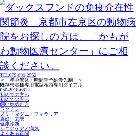
TEL
075-600-2552
＜ 年中無休・時間帯予約優先制 ＞
既存患者様専用
電話相談専用ダイアル
050-2018-6612
初めての方へ
初めての方へ
飼い始めた方
ワクチン
ノミ・マダニ・フィラリア
避妊・去勢
健康診断
シニアケアと病気
よくある質問