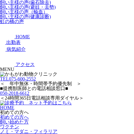
飼い主様の声(歯石除去)
飼い主様の声(避妊・去勢)
飼い主様の声（輸血）
飼い主様の声(健康診断)
虹の橋の声
HOME
出勤表
病気紹介
アクセス
MENU
TEL
075-600-2552
＜ 年中無休・時間帯予約優先制 ＞
■提携獣医師との電話相談窓口■
050-2018-6612
＜24時間365日電話相談専用ダイヤル＞
HOME
初めての方へ
初めての方へ
飼い始めた方
ワクチン
ノミ・マダニ・フィラリア