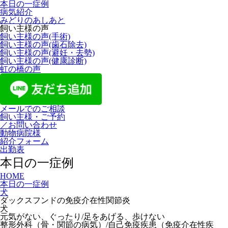
本日の一症例
病気紹介
みどりのあしあと
飼い主様の声
飼い主様の声(手術)
飼い主様の声(歯石除去)
飼い主様の声(避妊・去勢)
飼い主様の声(健康診断)
虹の橋の声
メールでのご相談
飼い主様・ご予約
／お問い合わせ
動物病院様
紹介フォーム
出勤表
本日の一症例
HOME
本日の一症例
犬
ダックスフンドの免疫介在性関節炎
犬
元気がない、ぐったり/足をあげる、歩けない
整形外科（骨・関節の病気）/自己免疫疾患（免疫介在性疾