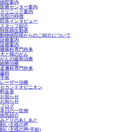
病院案内
医療センター案内
クリニック案内
当院の特徴
院長インタビュー
スタッフ紹介
獣医師出勤表
動物病院様からのご紹介について
診療案内
診療案内
腫瘍科専門外来
犬と猫のがん
がんの緩和治療
細胞治療
皮膚科専門外来
歯科
手術
レーザー治療
セカンドオピニオン
料金表
お知らせ
お知らせ
ブログ
本日の一症例
病気紹介
みどりのあしあと
飼い主様の声
飼い主様の声(手術)