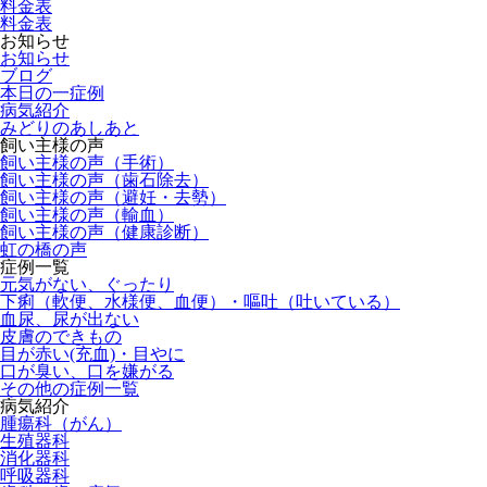
料金表
料金表
お知らせ
お知らせ
ブログ
本日の一症例
病気紹介
みどりのあしあと
飼い主様の声
飼い主様の声（手術）
飼い主様の声（歯石除去）
飼い主様の声（避妊・去勢）
飼い主様の声（輸血）
飼い主様の声（健康診断）
虹の橋の声
症例一覧
元気がない、ぐったり
下痢（軟便、水様便、血便）・嘔吐（吐いている）
血尿、尿が出ない
皮膚のできもの
目が赤い(充血)・目やに
口が臭い、口を嫌がる
その他の症例一覧
病気紹介
腫瘍科（がん）
生殖器科
消化器科
呼吸器科