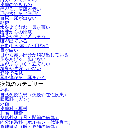
皮膚のできもの
痒がる、皮膚が赤い
毛が抜ける（脱毛）
血尿、尿が出ない
頻尿
水をよく飲む、尿が薄い
陰部からの排液
呼吸が荒い（苦しそう）
咳が出ている
充血(目が赤い)・目やに
目が白い
目から赤い部分が飛び出している
足をあげる、歩けない
足がふらつく・立てない
精巣が片方しかない
健診で発見
耳を痒がる、耳をかく
病気のカテゴリー
外科
自己免疫疾患（免疫介在性疾患）
腫瘍科（ガン）
外傷
皮膚科・耳科
肝臓、胆嚢
整形外科（骨・関節の病気）
内分泌系科（ホルモン・代謝異常）
脳神経科（脳・脊髄の病気）