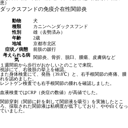
患）
ダックスフンドの免疫介在性関節炎
動物
犬
種類
カニンヘンダックスフンド
性別
雄（去勢済み）
年齢
2歳
地域
京都市北区
症状／病態
前肢の跛行
考えられる病
関節炎、骨折、脱臼、腫瘍、皮膚病など
気
１週間前から歩行がおかしいとのことで来院。
視診にて、右後肢の挙上を確認。
また身体検査にて、発熱（39.8℃）と、右手根関節の疼痛、腫
れを認めました。
レントゲン検査でも右手根関節の腫れを確認しました。
血液検査ではCRP（炎症の数値）が高値でした。
関節穿刺（関節に針を刺して関節液を吸引）を実施したとこ
ろ、採取された関節液は粘稠度が低下しており、やや白くなっ
ていました。