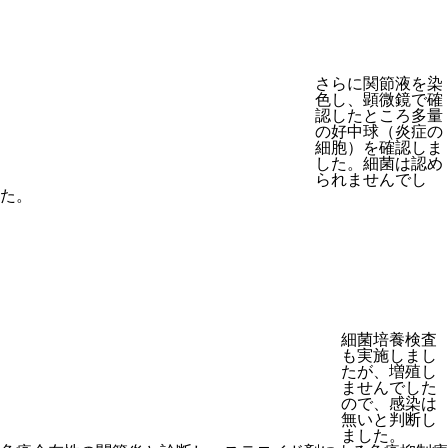
さらに関節液を染
色し、顕微鏡で確
認したところ多量
の好中球（炎症の
細胞）を確認しま
した。細菌は認め
られませんでし
た。
細菌培養検査
も実施しまし
たが、増殖し
ませんでした
ので、感染は
無いと判断し
ました。