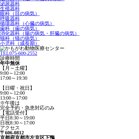
泌尿器科
生殖器科
眼科（目の病気）
呼吸器科
循環器科（心臓の病気）
歯科（歯の病気）
消化器科（腸の病気・肝臓の病気）
猫科（猫の病気）
小児科（成長期）
TEL
075-600-2552
診療時間
年中無休
【月～土曜】
9:00～12:00
17:00～19:30
【日曜・祝日】
9:00～12:00
13:00～17:00
※午後は
完全予約・急患対応のみ
【電話受付】
平日8:30～19:00
日祝8:30～17:00
アクセス
〒606-0812
京都府京都市左京区下鴨