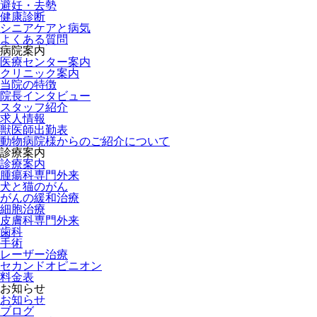
避妊・去勢
健康診断
シニアケアと病気
よくある質問
病院案内
医療センター案内
クリニック案内
当院の特徴
院長インタビュー
スタッフ紹介
求人情報
獣医師出勤表
動物病院様からのご紹介について
診療案内
診療案内
腫瘍科専門外来
犬と猫のがん
がんの緩和治療
細胞治療
皮膚科専門外来
歯科
手術
レーザー治療
セカンドオピニオン
料金表
お知らせ
お知らせ
ブログ