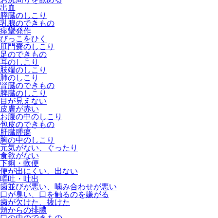
出血
膵臓のしこり
乳腺のできもの
痙攣発作
びっこをひく
肛門嚢のしこり
足のできもの
耳のしこり
肢端のしこり
肺のしこり
腎臓のできもの
脾臓のしこり
目が見えない
皮膚が赤い
お腹の中のしこり
包皮のできもの
肝臓腫瘍
胸の中のしこり
元気がない、ぐったり
食欲がない
下痢・軟便
便が出にくい、出ない
嘔吐・吐出
歯並びが悪い、噛み合わせが悪い
口が臭い、口を触るのを嫌がる
歯が欠けた、抜けた
頬からの排膿
口の中のできもの