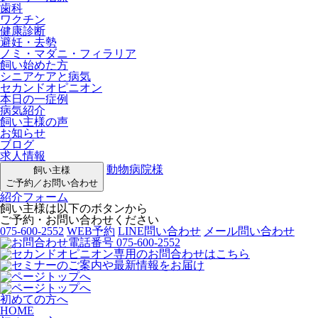
歯科
ワクチン
健康診断
避妊・去勢
ノミ・マダニ・フィラリア
飼い始めた方
シニアケアと病気
セカンドオピニオン
本日の一症例
病気紹介
飼い主様の声
お知らせ
ブログ
求人情報
動物病院様
飼い主様
ご予約／お問い合わせ
紹介フォーム
飼い主様は以下のボタンから
ご予約・お問い合わせください
075-600-2552
WEB予約
LINE問い合わせ
メール問い合わせ
初めての方へ
HOME