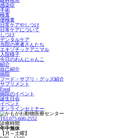
眼科疾患
感染症
手術
検査
便検査
日常ケアやしつけ
日常ケアについて
しつけ
デンタルケア
当院の患者さんたち
エキゾチックアニマル
入院様子
今日のわんにゃんこ
紹介
自己紹介
病院
フード・サプリ・グッズ紹介
サプリメント
Food
病院のイベント
誕生日会
イベント
オンラインセミナー
TEL
075-600-2552
診療時間
年中無休
【月～土曜】