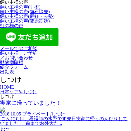
飼い主様の声
飼い主様の声(手術)
飼い主様の声(歯石除去)
飼い主様の声(避妊・去勢)
飼い主様の声(健康診断)
虹の橋の声
メールでのご相談
飼い主様・ご予約
／お問い合わせ
動物病院様
紹介フォーム
出勤表
しつけ
HOME
日常ケアやしつけ
しつけ
実家に帰っていました！
2018.10.05
プライベート/しつけ
こんにちは、看護師の水野です先日実家に帰りのんびりして
いました！ 前までお外犬だ...
おて。