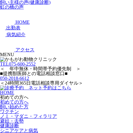
飼い主様の声(健康診断)
虹の橋の声
HOME
出勤表
病気紹介
アクセス
MENU
TEL
075-600-2552
＜ 年中無休・時間帯予約優先制 ＞
■提携獣医師との電話相談窓口■
050-2018-6612
＜24時間365日電話相談専用ダイヤル＞
HOME
初めての方へ
初めての方へ
飼い始めた方
ワクチン
ノミ・マダニ・フィラリア
避妊・去勢
健康診断
シニアケアと病気