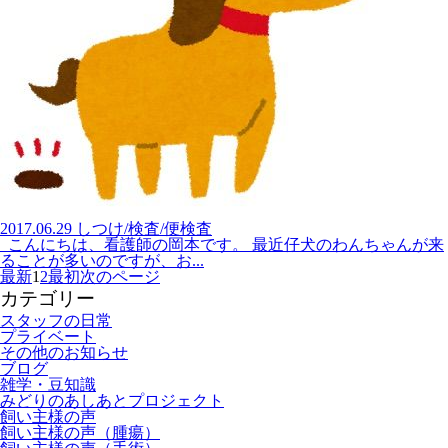
2017.06.29
しつけ/検査/便検査
こんにちは、看護師の岡本です。 最近仔犬のわんちゃんが来
ることが多いのですが、お...
最新
1
2
最初
次のページ
カテゴリー
スタッフの日常
プライベート
その他のお知らせ
ブログ
雑学・豆知識
みどりのあしあとプロジェクト
飼い主様の声
飼い主様の声（腫瘍）