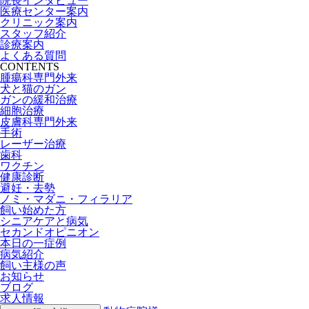
院長インタビュー
医療センター案内
クリニック案内
スタッフ紹介
診療案内
よくある質問
CONTENTS
腫瘍科専門外来
犬と猫のガン
ガンの緩和治療
細胞治療
皮膚科専門外来
手術
レーザー治療
歯科
ワクチン
健康診断
避妊・去勢
ノミ・マダニ・フィラリア
飼い始めた方
シニアケアと病気
セカンドオピニオン
本日の一症例
病気紹介
飼い主様の声
お知らせ
ブログ
求人情報