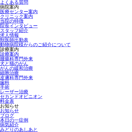
よくある質問
病院案内
医療センター案内
クリニック案内
当院の特徴
院長インタビュー
スタッフ紹介
求人情報
獣医師出勤表
動物病院様からのご紹介について
診療案内
診療案内
腫瘍科専門外来
犬と猫のがん
がんの緩和治療
細胞治療
皮膚科専門外来
歯科
手術
レーザー治療
セカンドオピニオン
料金表
お知らせ
お知らせ
ブログ
本日の一症例
病気紹介
みどりのあしあと