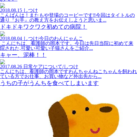
2018.08.15
しつけ
こんばんは！またもや登場のコービーです‼今回はタイトルの
通り『お手』の教え方をお伝えしようと思いま...
ドキドキワクワク初めての病院！
2018.08.04
しつけ/今日のわんにゃんこ
こんにちは、看護師の岡本です。今日は先日当院に初めて来
院された,可愛い可愛い子猫さんをご紹介...
キャー、泥棒！！
2017.08.26
日常ケアについて/しつけ
こんにちは、看護師の岡本ですわんちゃんねこちゃんを飼われ
ている方でお仕事、お買い物など外出先から...
うちの子がうんちを食べてしまいます