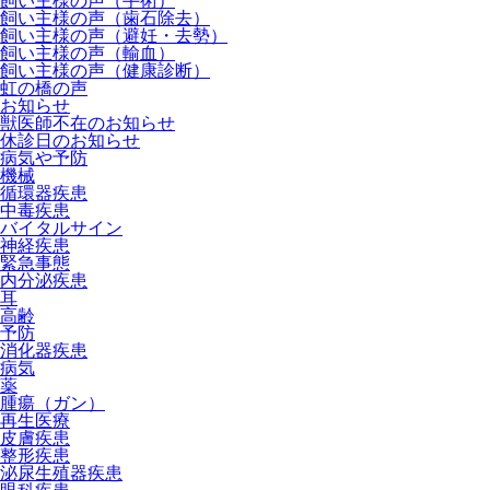
飼い主様の声（手術）
飼い主様の声（歯石除去）
飼い主様の声（避妊・去勢）
飼い主様の声（輸血）
飼い主様の声（健康診断）
虹の橋の声
お知らせ
獣医師不在のお知らせ
休診日のお知らせ
病気や予防
機械
循環器疾患
中毒疾患
バイタルサイン
神経疾患
緊急事態
内分泌疾患
耳
高齢
予防
消化器疾患
病気
薬
腫瘍（ガン）
再生医療
皮膚疾患
整形疾患
泌尿生殖器疾患