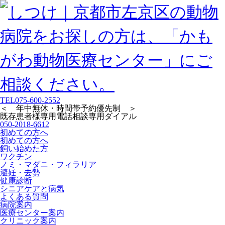
TEL
075-600-2552
＜ 年中無休・時間帯予約優先制 ＞
既存患者様専用
電話相談専用ダイアル
050-2018-6612
初めての方へ
初めての方へ
飼い始めた方
ワクチン
ノミ・マダニ・フィラリア
避妊・去勢
健康診断
シニアケアと病気
よくある質問
病院案内
医療センター案内
クリニック案内