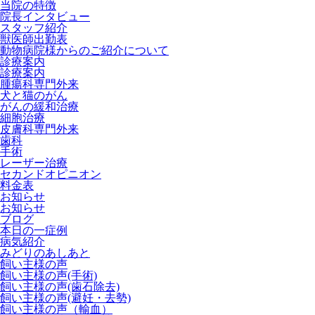
当院の特徴
院長インタビュー
スタッフ紹介
獣医師出勤表
動物病院様からのご紹介について
診療案内
診療案内
腫瘍科専門外来
犬と猫のがん
がんの緩和治療
細胞治療
皮膚科専門外来
歯科
手術
レーザー治療
セカンドオピニオン
料金表
お知らせ
お知らせ
ブログ
本日の一症例
病気紹介
みどりのあしあと
飼い主様の声
飼い主様の声(手術)
飼い主様の声(歯石除去)
飼い主様の声(避妊・去勢)
飼い主様の声（輸血）