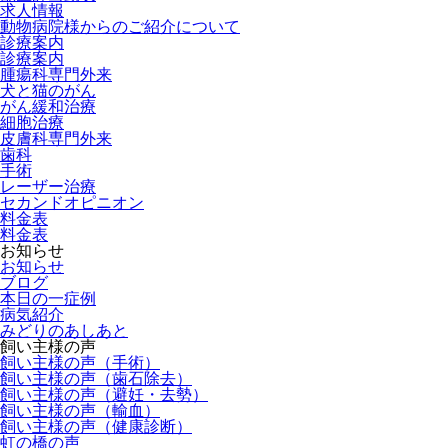
求人情報
動物病院様からのご紹介について
診療案内
診療案内
腫瘍科専門外来
犬と猫のがん
がん緩和治療
細胞治療
皮膚科専門外来
歯科
手術
レーザー治療
セカンドオピニオン
料金表
料金表
お知らせ
お知らせ
ブログ
本日の一症例
病気紹介
みどりのあしあと
飼い主様の声
飼い主様の声（手術）
飼い主様の声（歯石除去）
飼い主様の声（避妊・去勢）
飼い主様の声（輸血）
飼い主様の声（健康診断）
虹の橋の声