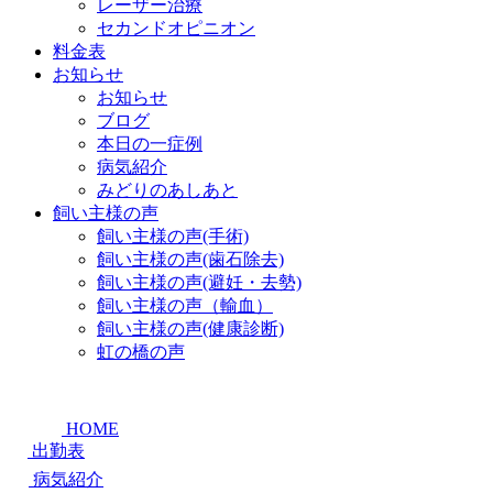
レーザー治療
セカンドオピニオン
料金表
お知らせ
お知らせ
ブログ
本日の一症例
病気紹介
みどりのあしあと
飼い主様の声
飼い主様の声(手術)
飼い主様の声(歯石除去)
飼い主様の声(避妊・去勢)
飼い主様の声（輸血）
飼い主様の声(健康診断)
虹の橋の声
HOME
出勤表
病気紹介