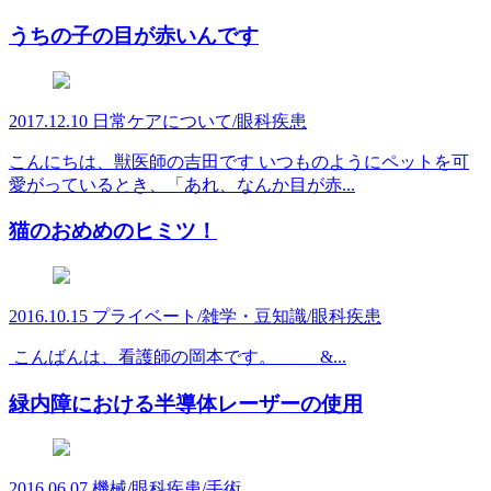
うちの子の目が赤いんです
2017.12.10
日常ケアについて/眼科疾患
こんにちは、獣医師の吉田です いつものようにペットを可
愛がっているとき、「あれ、なんか目が赤...
猫のおめめのヒミツ！
2016.10.15
プライベート/雑学・豆知識/眼科疾患
こんばんは、看護師の岡本です。 &...
緑内障における半導体レーザーの使用
2016.06.07
機械/眼科疾患/手術