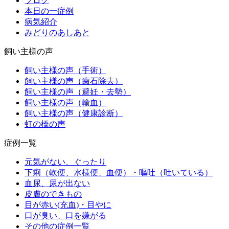
ブログ
本日の一症例
病気紹介
みどりのあしあと
飼い主様の声
飼い主様の声（手術）
飼い主様の声（歯石除去）
飼い主様の声（避妊・去勢）
飼い主様の声（輸血）
飼い主様の声（健康診断）
虹の橋の声
症例一覧
元気がない、ぐったり
下痢（軟便、水様便、血便）・嘔吐（吐いている）
血尿、尿が出ない
皮膚のできもの
目が赤い(充血)・目やに
口が臭い、口を嫌がる
その他の症例一覧