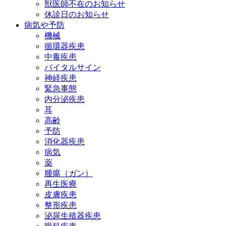
獣医師不在のお知らせ
休診日のお知らせ
病気や予防
機械
循環器疾患
中毒疾患
バイタルサイン
神経疾患
緊急事態
内分泌疾患
耳
高齢
予防
消化器疾患
病気
薬
腫瘍（ガン）
再生医療
皮膚疾患
整形疾患
泌尿生殖器疾患