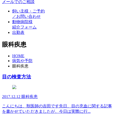
メールでのご相談
飼い主様・ご予約
／お問い合わせ
動物病院様
紹介フォーム
出勤表
眼科疾患
HOME
病気や予防
眼科疾患
目の検査方法
2017.12.12
眼科疾患
こんにちは、獣医師の吉田です先日、目の充血に関する記事
を書かせていただきましたが、今日は実際に行...