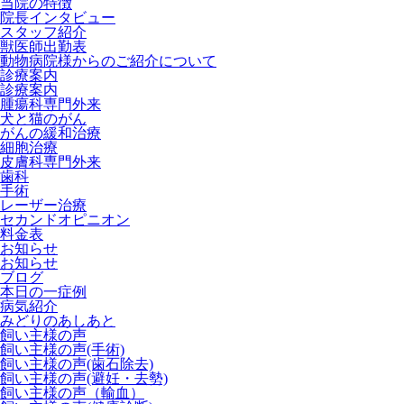
当院の特徴
院長インタビュー
スタッフ紹介
獣医師出勤表
動物病院様からのご紹介について
診療案内
診療案内
腫瘍科専門外来
犬と猫のがん
がんの緩和治療
細胞治療
皮膚科専門外来
歯科
手術
レーザー治療
セカンドオピニオン
料金表
お知らせ
お知らせ
ブログ
本日の一症例
病気紹介
みどりのあしあと
飼い主様の声
飼い主様の声(手術)
飼い主様の声(歯石除去)
飼い主様の声(避妊・去勢)
飼い主様の声（輸血）