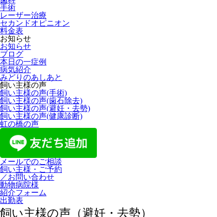
手術
レーザー治療
セカンドオピニオン
料金表
お知らせ
お知らせ
ブログ
本日の一症例
病気紹介
みどりのあしあと
飼い主様の声
飼い主様の声(手術)
飼い主様の声(歯石除去)
飼い主様の声(避妊・去勢)
飼い主様の声(健康診断)
虹の橋の声
メールでのご相談
飼い主様・ご予約
／お問い合わせ
動物病院様
紹介フォーム
出勤表
飼い主様の声（避妊・去勢）