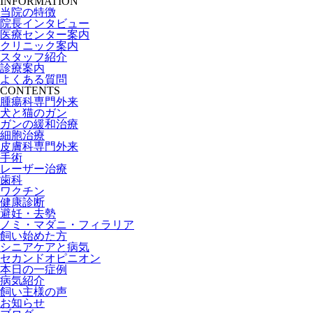
INFORMATION
当院の特徴
院長インタビュー
医療センター案内
クリニック案内
スタッフ紹介
診療案内
よくある質問
CONTENTS
腫瘍科専門外来
犬と猫のガン
ガンの緩和治療
細胞治療
皮膚科専門外来
手術
レーザー治療
歯科
ワクチン
健康診断
避妊・去勢
ノミ・マダニ・フィラリア
飼い始めた方
シニアケアと病気
セカンドオピニオン
本日の一症例
病気紹介
飼い主様の声
お知らせ