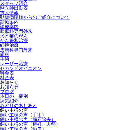
スタッフ紹介
獣医師出勤表
求人情報
動物病院様からのご紹介について
診療案内
診療案内
腫瘍科専門外来
犬と猫のがん
がん緩和治療
細胞治療
皮膚科専門外来
歯科
手術
レーザー治療
セカンドオピニオン
料金表
料金表
お知らせ
お知らせ
ブログ
本日の一症例
病気紹介
みどりのあしあと
飼い主様の声
飼い主様の声（手術）
飼い主様の声（歯石除去）
飼い主様の声（避妊・去勢）
飼い主様の声（輸血）