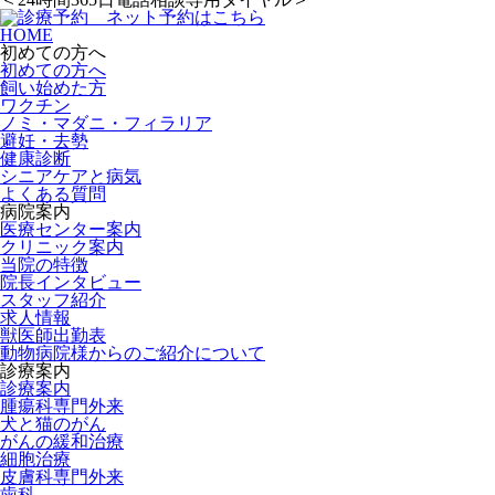
HOME
初めての方へ
初めての方へ
飼い始めた方
ワクチン
ノミ・マダニ・フィラリア
避妊・去勢
健康診断
シニアケアと病気
よくある質問
病院案内
医療センター案内
クリニック案内
当院の特徴
院長インタビュー
スタッフ紹介
求人情報
獣医師出勤表
動物病院様からのご紹介について
診療案内
診療案内
腫瘍科専門外来
犬と猫のがん
がんの緩和治療
細胞治療
皮膚科専門外来
歯科