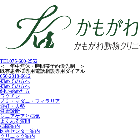
TEL
075-600-2552
＜ 年中無休・時間帯予約優先制 ＞
既存患者様専用
電話相談専用ダイアル
050-2018-6612
初めての方へ
初めての方へ
飼い始めた方
ワクチン
ノミ・マダニ・フィラリア
避妊・去勢
健康診断
シニアケアと病気
よくある質問
病院案内
医療センター案内
クリニック案内