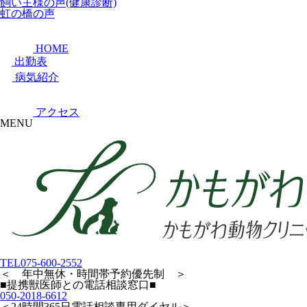
飼い主様の声(健康診断)
虹の橋の声
HOME
出勤表
病気紹介
アクセス
MENU
TEL
075-600-2552
＜ 年中無休・時間帯予約優先制 ＞
■提携獣医師との電話相談窓口■
050-2018-6612
＜24時間365日電話相談専用ダイヤル＞