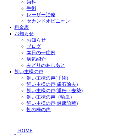
歯科
手術
レーザー治療
セカンドオピニオン
料金表
お知らせ
お知らせ
ブログ
本日の一症例
病気紹介
みどりのあしあと
飼い主様の声
飼い主様の声(手術)
飼い主様の声(歯石除去)
飼い主様の声(避妊・去勢)
飼い主様の声（輸血）
飼い主様の声(健康診断)
虹の橋の声
HOME