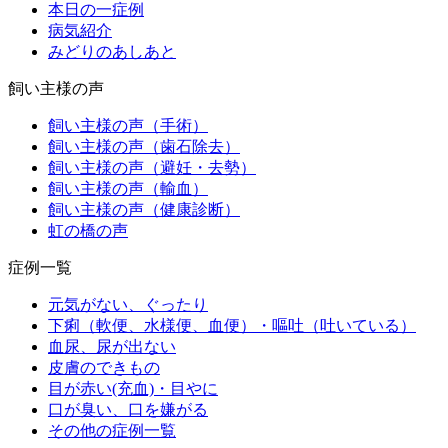
本日の一症例
病気紹介
みどりのあしあと
飼い主様の声
飼い主様の声（手術）
飼い主様の声（歯石除去）
飼い主様の声（避妊・去勢）
飼い主様の声（輸血）
飼い主様の声（健康診断）
虹の橋の声
症例一覧
元気がない、ぐったり
下痢（軟便、水様便、血便）・嘔吐（吐いている）
血尿、尿が出ない
皮膚のできもの
目が赤い(充血)・目やに
口が臭い、口を嫌がる
その他の症例一覧