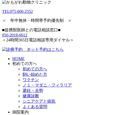
TEL
075-600-2552
＜ 年中無休・時間帯予約優先制 ＞
■提携獣医師との電話相談窓口■
050-2018-6612
＜24時間365日電話相談専用ダイヤル＞
HOME
初めての方へ
初めての方へ
飼い始めた方
ワクチン
ノミ・マダニ・フィラリア
避妊・去勢
健康診断
シニアケアと病気
よくある質問
病院案内