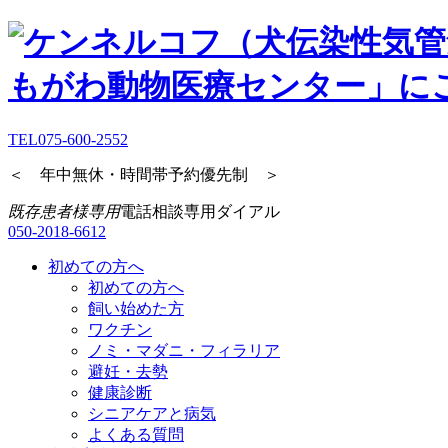
TEL
075-600-2552
＜ 年中無休・時間帯予約優先制 ＞
既存患者様専用
電話相談専用ダイアル
050-2018-6612
初めての方へ
初めての方へ
飼い始めた方
ワクチン
ノミ・マダニ・フィラリア
避妊・去勢
健康診断
シニアケアと病気
よくある質問