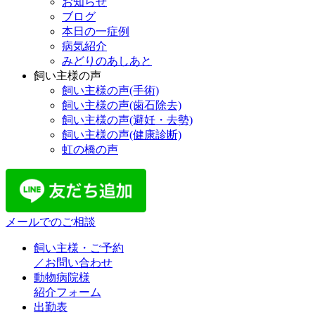
お知らせ
ブログ
本日の一症例
病気紹介
みどりのあしあと
飼い主様の声
飼い主様の声(手術)
飼い主様の声(歯石除去)
飼い主様の声(避妊・去勢)
飼い主様の声(健康診断)
虹の橋の声
メールでのご相談
飼い主様・ご予約
／お問い合わせ
動物病院様
紹介フォーム
出勤表