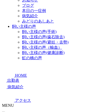
お知らせ
ブログ
本日の一症例
病気紹介
みどりのあしあと
飼い主様の声
飼い主様の声(手術)
飼い主様の声(歯石除去)
飼い主様の声(避妊・去勢)
飼い主様の声（輸血）
飼い主様の声(健康診断)
虹の橋の声
HOME
出勤表
病気紹介
アクセス
MENU