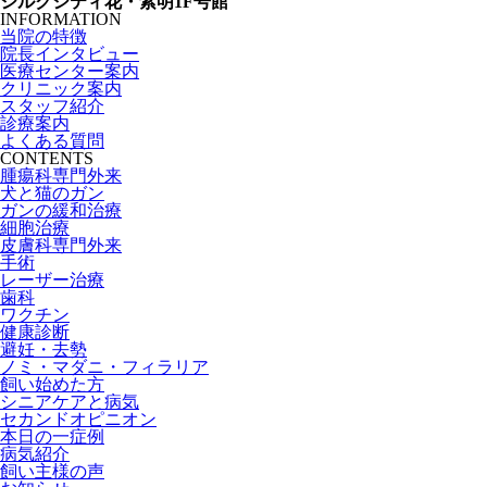
シルクシティ花・紫明1F号館
INFORMATION
当院の特徴
院長インタビュー
医療センター案内
クリニック案内
スタッフ紹介
診療案内
よくある質問
CONTENTS
腫瘍科専門外来
犬と猫のガン
ガンの緩和治療
細胞治療
皮膚科専門外来
手術
レーザー治療
歯科
ワクチン
健康診断
避妊・去勢
ノミ・マダニ・フィラリア
飼い始めた方
シニアケアと病気
セカンドオピニオン
本日の一症例
病気紹介
飼い主様の声