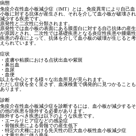
病態
免疫介在性血小板減少症（IMT）とは、免疫異常により自己血
小板に対する抗体が産生され、それを介して血小板が破壊され
減少する疾患です。
原発性と二次性に分類されます。
原発性では血小板の表面にある膜蛋白に対する自己抗体の産生
が原因とされ、二次性では基礎疾患となる炎症性疾患や腫瘍性
疾患の存在によって、抗体を介して血小板の破壊が生じると考
えられています。
症状
・皮膚や粘膜における点状出血や紫斑
・鼻出血
・血尿
・血便
以上を中心とする様々な出血所見が見られます。
ただし症状を全く呈さず、血液検査で偶発的に見つかることも
あります。
診断
免疫介在性血小板減少症を診断するには、血小板が減少するそ
の他の疾患を除外する必要があります。
除外するべき疾患は以下のような疾患です。
・エールリヒア症などの感染症
・骨髄疾患による骨髄での産生低下
・特定の犬種における先天性の巨大血小板性血小板減少症
・大量出血に伴う喪失