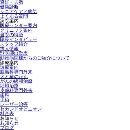
避妊・去勢
健康診断
シニアケアと病気
よくある質問
病院案内
医療センター案内
クリニック案内
当院の特徴
院長インタビュー
スタッフ紹介
求人情報
獣医師出勤表
動物病院様からのご紹介について
診療案内
診療案内
腫瘍科専門外来
犬と猫のがん
がんの緩和治療
細胞治療
皮膚科専門外来
歯科
手術
レーザー治療
セカンドオピニオン
料金表
お知らせ
お知らせ
ブログ