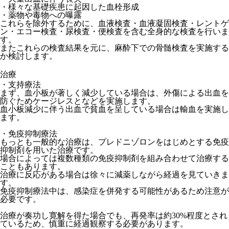
・様々な基礎疾患に起因した血栓形成
・薬物や毒物への曝露
これらを除外するために、血液検査・血液凝固検査・レントゲ
ン・エコー検査・尿検査・便検査を含む全身的な検査を行いま
す。
またこれらの検査結果を元に、麻酔下での骨髄検査を実施する
か検討します。
治療
・支持療法
まず、血小板が著しく減少している場合は、外傷による出血を
防ぐためケージレスとなどを実施します。
血小板減少に伴う出血で貧血を呈している場合は輸血を実施し
ます。
・免疫抑制療法
もっとも一般的な治療は、プレドニゾロンをはじめとする免疫
抑制剤を用いた治療です。
場合によっては複数種類の免疫抑制剤を組み合わせて治療する
こともあります。
治療に反応がある場合は徐々に減薬しながら経過を見ていきま
す。
免疫抑制療法中は、感染症を併発する可能性があるため注意が
必要です。
治療が奏功し寛解を得た場合でも、再発率は約30%程度とされ
ているため、慎重に経過観察する必要があります。