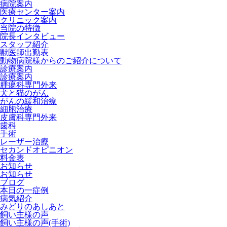
病院案内
医療センター案内
クリニック案内
当院の特徴
院長インタビュー
スタッフ紹介
獣医師出勤表
動物病院様からのご紹介について
診療案内
診療案内
腫瘍科専門外来
犬と猫のがん
がんの緩和治療
細胞治療
皮膚科専門外来
歯科
手術
レーザー治療
セカンドオピニオン
料金表
お知らせ
お知らせ
ブログ
本日の一症例
病気紹介
みどりのあしあと
飼い主様の声
飼い主様の声(手術)