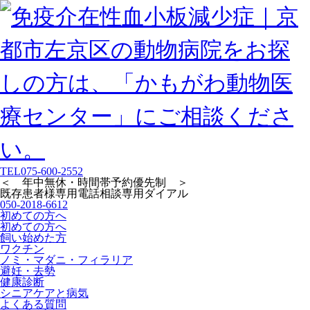
TEL
075-600-2552
＜ 年中無休・時間帯予約優先制 ＞
既存患者様専用
電話相談専用ダイアル
050-2018-6612
初めての方へ
初めての方へ
飼い始めた方
ワクチン
ノミ・マダニ・フィラリア
避妊・去勢
健康診断
シニアケアと病気
よくある質問