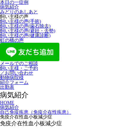
本日の一症例
病気紹介
みどりのあしあと
飼い主様の声
飼い主様の声(手術)
飼い主様の声(歯石除去)
飼い主様の声(避妊・去勢)
飼い主様の声(健康診断)
虹の橋の声
メールでのご相談
飼い主様・ご予約
／お問い合わせ
動物病院様
紹介フォーム
出勤表
病気紹介
HOME
病気紹介
自己免疫疾患（免疫介在性疾患）
免疫介在性血小板減少症
免疫介在性血小板減少症