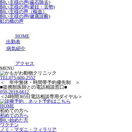
飼い主様の声(歯石除去)
飼い主様の声(避妊・去勢)
飼い主様の声（輸血）
飼い主様の声(健康診断)
虹の橋の声
HOME
出勤表
病気紹介
アクセス
MENU
TEL
075-600-2552
＜ 年中無休・時間帯予約優先制 ＞
■提携獣医師との電話相談窓口■
050-2018-6612
＜24時間365日電話相談専用ダイヤル＞
HOME
初めての方へ
初めての方へ
飼い始めた方
ワクチン
ノミ・マダニ・フィラリア