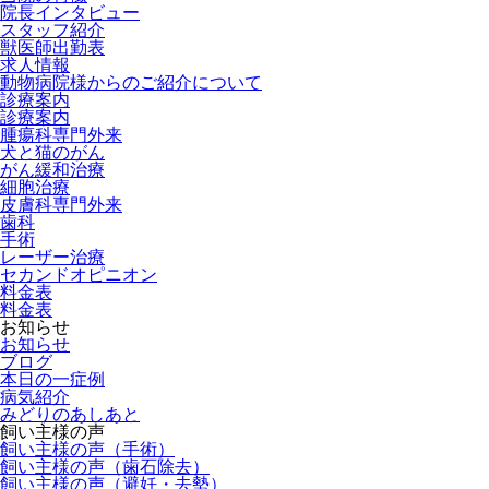
院長インタビュー
スタッフ紹介
獣医師出勤表
求人情報
動物病院様からのご紹介について
診療案内
診療案内
腫瘍科専門外来
犬と猫のがん
がん緩和治療
細胞治療
皮膚科専門外来
歯科
手術
レーザー治療
セカンドオピニオン
料金表
料金表
お知らせ
お知らせ
ブログ
本日の一症例
病気紹介
みどりのあしあと
飼い主様の声
飼い主様の声（手術）
飼い主様の声（歯石除去）
飼い主様の声（避妊・去勢）