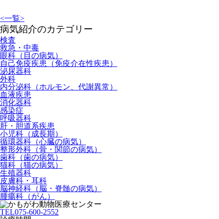
<
一覧
>
病気紹介のカテゴリー
検査
救急・中毒
眼科（目の病気）
自己免疫疾患（免疫介在性疾患）
泌尿器科
外科
内分泌科（ホルモン、代謝異常）
血液疾患
消化器科
感染症
呼吸器科
肝・胆道系疾患
小児科（成長期）
循環器科（心臓の病気）
整形外科（骨・関節の病気）
歯科（歯の病気）
猫科（猫の病気）
生殖器科
皮膚科・耳科
脳神経科（脳・脊髄の病気）
腫瘍科（がん）
TEL
075-600-2552