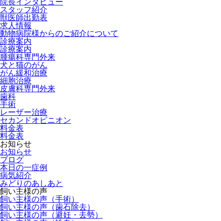
院長インタビュー
スタッフ紹介
獣医師出勤表
求人情報
動物病院様からのご紹介について
診療案内
診療案内
腫瘍科専門外来
犬と猫のがん
がん緩和治療
細胞治療
皮膚科専門外来
歯科
手術
レーザー治療
セカンドオピニオン
料金表
料金表
お知らせ
お知らせ
ブログ
本日の一症例
病気紹介
みどりのあしあと
飼い主様の声
飼い主様の声（手術）
飼い主様の声（歯石除去）
飼い主様の声（避妊・去勢）