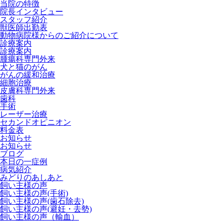
当院の特徴
院長インタビュー
スタッフ紹介
獣医師出勤表
動物病院様からのご紹介について
診療案内
診療案内
腫瘍科専門外来
犬と猫のがん
がんの緩和治療
細胞治療
皮膚科専門外来
歯科
手術
レーザー治療
セカンドオピニオン
料金表
お知らせ
お知らせ
ブログ
本日の一症例
病気紹介
みどりのあしあと
飼い主様の声
飼い主様の声(手術)
飼い主様の声(歯石除去)
飼い主様の声(避妊・去勢)
飼い主様の声（輸血）