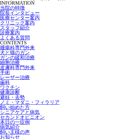
INFORMATION
当院の特徴
院長インタビュー
医療センター案内
クリニック案内
スタッフ紹介
診療案内
よくある質問
CONTENTS
腫瘍科専門外来
犬と猫のガン
ガンの緩和治療
細胞治療
皮膚科専門外来
手術
レーザー治療
歯科
ワクチン
健康診断
避妊・去勢
ノミ・マダニ・フィラリア
飼い始めた方
シニアケアと病気
セカンドオピニオン
本日の一症例
病気紹介
飼い主様の声
お知らせ