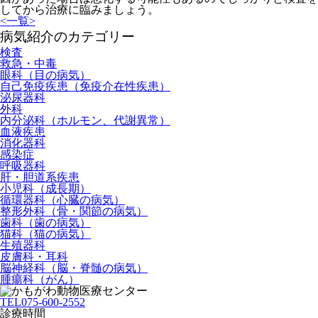
してから治療に臨みましょう。
<
一覧
>
病気紹介のカテゴリー
検査
救急・中毒
眼科（目の病気）
自己免疫疾患（免疫介在性疾患）
泌尿器科
外科
内分泌科（ホルモン、代謝異常）
血液疾患
消化器科
感染症
呼吸器科
肝・胆道系疾患
小児科（成長期）
循環器科（心臓の病気）
整形外科（骨・関節の病気）
歯科（歯の病気）
猫科（猫の病気）
生殖器科
皮膚科・耳科
脳神経科（脳・脊髄の病気）
腫瘍科（がん）
TEL
075-600-2552
診療時間