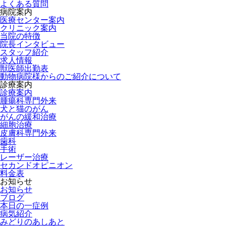
よくある質問
病院案内
医療センター案内
クリニック案内
当院の特徴
院長インタビュー
スタッフ紹介
求人情報
獣医師出勤表
動物病院様からのご紹介について
診療案内
診療案内
腫瘍科専門外来
犬と猫のがん
がんの緩和治療
細胞治療
皮膚科専門外来
歯科
手術
レーザー治療
セカンドオピニオン
料金表
お知らせ
お知らせ
ブログ
本日の一症例
病気紹介
みどりのあしあと