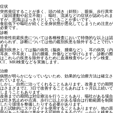
症状
突然発症することが多く、頭の傾き（斜頸）、眼振、歩行異常
（旋回運動や起立不能）、嘔吐、流涎などの症状が認められま
すが、意識ははっきりとしていることが多いです。
食欲低下や嘔吐が続くと全身状態が悪化してしまうため注意が
必要です。
診断
特発性前庭疾患については各種検査において特徴的な以上は認
められず、診断については他の鑑別疾患を除外することで行い
ます。
鑑別疾患としては脳の病気（脳炎、腫瘍など）、耳の病気（内
耳炎、中耳炎）、顔の腫瘍、外傷などが挙げらます。診断の際
はこれらの疾患を除外するために血液検査やレントゲン検査、
CT、MRI検査などを実施します。
治療
病態が明らかになっていないため、効果的な治療方法は確立さ
れていません。
しかし、自然に治ってくれることもあります。改善までの期間
はさまざまで2、3日で改善することもあれば１ヶ月以上続いて
しまうこともあります。
改善までの期間は対症療法を行うこともあり、嘔吐がある場合
は吐き気止めや点滴、歩行に以上がある場合は行動範囲を制限
したり環境を整備したりする必要があります。
また試験的にステロイドを使用することもありますが、他の原
因があった場合は悪化する可能性もあるのでしっかりと検査を