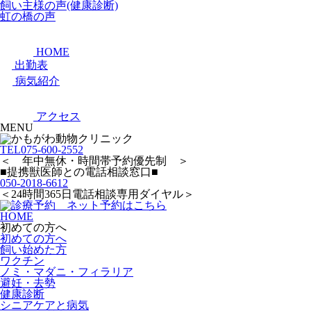
飼い主様の声(健康診断)
虹の橋の声
HOME
出勤表
病気紹介
アクセス
MENU
TEL
075-600-2552
＜ 年中無休・時間帯予約優先制 ＞
■提携獣医師との電話相談窓口■
050-2018-6612
＜24時間365日電話相談専用ダイヤル＞
HOME
初めての方へ
初めての方へ
飼い始めた方
ワクチン
ノミ・マダニ・フィラリア
避妊・去勢
健康診断
シニアケアと病気