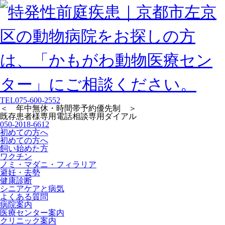
TEL
075-600-2552
＜ 年中無休・時間帯予約優先制 ＞
既存患者様専用
電話相談専用ダイアル
050-2018-6612
初めての方へ
初めての方へ
飼い始めた方
ワクチン
ノミ・マダニ・フィラリア
避妊・去勢
健康診断
シニアケアと病気
よくある質問
病院案内
医療センター案内
クリニック案内