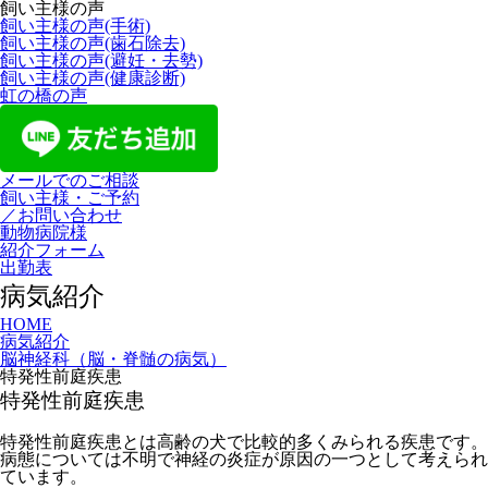
飼い主様の声
飼い主様の声(手術)
飼い主様の声(歯石除去)
飼い主様の声(避妊・去勢)
飼い主様の声(健康診断)
虹の橋の声
メールでのご相談
飼い主様・ご予約
／お問い合わせ
動物病院様
紹介フォーム
出勤表
病気紹介
HOME
病気紹介
脳神経科（脳・脊髄の病気）
特発性前庭疾患
特発性前庭疾患
特発性前庭疾患とは高齢の犬で比較的多くみられる疾患です。
病態については不明で神経の炎症が原因の一つとして考えられ
ています。