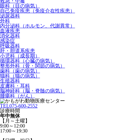
救急・中毒
眼科（目の病気）
自己免疫疾患（免疫介在性疾患）
泌尿器科
外科
内分泌科（ホルモン、代謝異常）
血液疾患
消化器科
感染症
呼吸器科
肝・胆道系疾患
小児科（成長期）
循環器科（心臓の病気）
整形外科（骨・関節の病気）
歯科（歯の病気）
猫科（猫の病気）
生殖器科
皮膚科・耳科
脳神経科（脳・脊髄の病気）
腫瘍科（がん）
TEL
075-600-2552
診療時間
年中無休
【月～土曜】
9:00～12:00
17:00～19:30