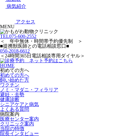
病気紹介
アクセス
MENU
TEL
075-600-2552
＜ 年中無休・時間帯予約優先制 ＞
■提携獣医師との電話相談窓口■
050-2018-6612
＜24時間365日電話相談専用ダイヤル＞
HOME
初めての方へ
初めての方へ
飼い始めた方
ワクチン
ノミ・マダニ・フィラリア
避妊・去勢
健康診断
シニアケアと病気
よくある質問
病院案内
医療センター案内
クリニック案内
当院の特徴
院長インタビュー