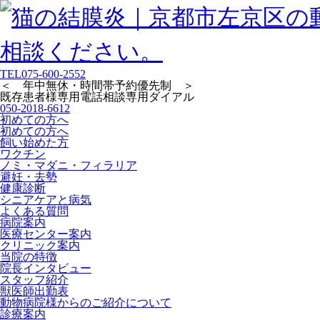
TEL
075-600-2552
＜ 年中無休・時間帯予約優先制 ＞
既存患者様専用
電話相談専用ダイアル
050-2018-6612
初めての方へ
初めての方へ
飼い始めた方
ワクチン
ノミ・マダニ・フィラリア
避妊・去勢
健康診断
シニアケアと病気
よくある質問
病院案内
医療センター案内
クリニック案内
当院の特徴
院長インタビュー
スタッフ紹介
獣医師出勤表
動物病院様からのご紹介について
診療案内