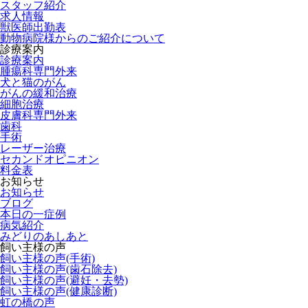
スタッフ紹介
求人情報
獣医師出勤表
動物病院様からのご紹介について
診療案内
診療案内
腫瘍科専門外来
犬と猫のがん
がんの緩和治療
細胞治療
皮膚科専門外来
歯科
手術
レーザー治療
セカンドオピニオン
料金表
お知らせ
お知らせ
ブログ
本日の一症例
病気紹介
みどりのあしあと
飼い主様の声
飼い主様の声(手術)
飼い主様の声(歯石除去)
飼い主様の声(避妊・去勢)
飼い主様の声(健康診断)
虹の橋の声