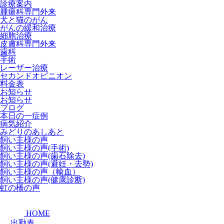
診療案内
腫瘍科専門外来
犬と猫のがん
がんの緩和治療
細胞治療
皮膚科専門外来
歯科
手術
レーザー治療
セカンドオピニオン
料金表
お知らせ
お知らせ
ブログ
本日の一症例
病気紹介
みどりのあしあと
飼い主様の声
飼い主様の声(手術)
飼い主様の声(歯石除去)
飼い主様の声(避妊・去勢)
飼い主様の声（輸血）
飼い主様の声(健康診断)
虹の橋の声
HOME
出勤表