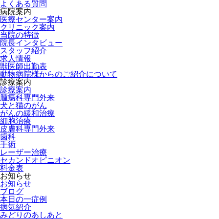
よくある質問
病院案内
医療センター案内
クリニック案内
当院の特徴
院長インタビュー
スタッフ紹介
求人情報
獣医師出勤表
動物病院様からのご紹介について
診療案内
診療案内
腫瘍科専門外来
犬と猫のがん
がんの緩和治療
細胞治療
皮膚科専門外来
歯科
手術
レーザー治療
セカンドオピニオン
料金表
お知らせ
お知らせ
ブログ
本日の一症例
病気紹介
みどりのあしあと