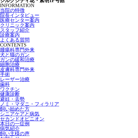
シルクシティ花・紫明1F号館
INFORMATION
当院の特徴
院長インタビュー
医療センター案内
クリニック案内
スタッフ紹介
診療案内
よくある質問
CONTENTS
腫瘍科専門外来
犬と猫のガン
ガンの緩和治療
細胞治療
皮膚科専門外来
手術
レーザー治療
歯科
ワクチン
健康診断
避妊・去勢
ノミ・マダニ・フィラリア
飼い始めた方
シニアケアと病気
セカンドオピニオン
本日の一症例
病気紹介
飼い主様の声