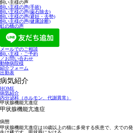
飼い主様の声
飼い主様の声(手術)
飼い主様の声(歯石除去)
飼い主様の声(避妊・去勢)
飼い主様の声(健康診断)
虹の橋の声
メールでのご相談
飼い主様・ご予約
／お問い合わせ
動物病院様
紹介フォーム
出勤表
病気紹介
HOME
病気紹介
内分泌科（ホルモン、代謝異常）
甲状腺機能亢進症
甲状腺機能亢進症
病態
甲状腺機能亢進症は10歳以上の猫に多発する疾患で、犬での発
生は稀です。甲状腺における