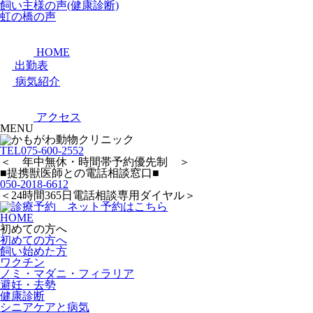
飼い主様の声(健康診断)
虹の橋の声
HOME
出勤表
病気紹介
アクセス
MENU
TEL
075-600-2552
＜ 年中無休・時間帯予約優先制 ＞
■提携獣医師との電話相談窓口■
050-2018-6612
＜24時間365日電話相談専用ダイヤル＞
HOME
初めての方へ
初めての方へ
飼い始めた方
ワクチン
ノミ・マダニ・フィラリア
避妊・去勢
健康診断
シニアケアと病気