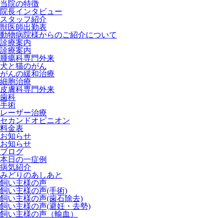
当院の特徴
院長インタビュー
スタッフ紹介
獣医師出勤表
動物病院様からのご紹介について
診療案内
診療案内
腫瘍科専門外来
犬と猫のがん
がんの緩和治療
細胞治療
皮膚科専門外来
歯科
手術
レーザー治療
セカンドオピニオン
料金表
お知らせ
お知らせ
ブログ
本日の一症例
病気紹介
みどりのあしあと
飼い主様の声
飼い主様の声(手術)
飼い主様の声(歯石除去)
飼い主様の声(避妊・去勢)
飼い主様の声（輸血）