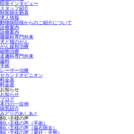
院長インタビュー
スタッフ紹介
獣医師出勤表
求人情報
動物病院様からのご紹介について
診療案内
診療案内
腫瘍科専門外来
犬と猫のがん
がん緩和治療
細胞治療
皮膚科専門外来
歯科
手術
レーザー治療
セカンドオピニオン
料金表
料金表
お知らせ
お知らせ
ブログ
本日の一症例
病気紹介
みどりのあしあと
飼い主様の声
飼い主様の声（手術）
飼い主様の声（歯石除去）
飼い主様の声（避妊・去勢）