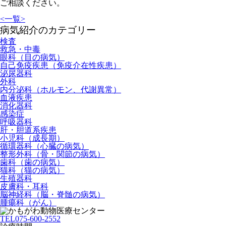
ご相談ください。
<
一覧
>
病気紹介のカテゴリー
検査
救急・中毒
眼科（目の病気）
自己免疫疾患（免疫介在性疾患）
泌尿器科
外科
内分泌科（ホルモン、代謝異常）
血液疾患
消化器科
感染症
呼吸器科
肝・胆道系疾患
小児科（成長期）
循環器科（心臓の病気）
整形外科（骨・関節の病気）
歯科（歯の病気）
猫科（猫の病気）
生殖器科
皮膚科・耳科
脳神経科（脳・脊髄の病気）
腫瘍科（がん）
TEL
075-600-2552