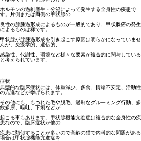
ホルモンの過剰産生・分泌によって発生する全身性の疾患で
す。片側または両側の甲状腺の
良性の腺腫過形成によるものが一般的であり、甲状腺癌の発生
によるものは稀です。
甲状腺が腺腫過形成を引き起こす原因は明らかになっていませ
んが、免疫学的、遺伝的、
感染性、代謝性、環境など様々な要素が複合的に関与している
と考えられています。
症状
典型的な臨床症状には、体重減少、多食、情緒不安定、活動性
の亢進などが挙げられます。
その他にも、もつれた毛や脱毛、過剰なグルーミング行動、多
飲多尿、嘔吐、下痢などが
起こる事もあります。甲状腺機能亢進症は複合的な全身性の疾
患なので、臨床症状が他の
疾患に類似することが多いので高齢の猫で内科的な問題がある
場合は甲状腺機能亢進症を