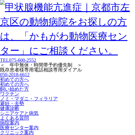
TEL
075-600-2552
＜ 年中無休・時間帯予約優先制 ＞
既存患者様専用
電話相談専用ダイアル
050-2018-6612
初めての方へ
初めての方へ
飼い始めた方
ワクチン
ノミ・マダニ・フィラリア
避妊・去勢
健康診断
シニアケアと病気
よくある質問
病院案内
医療センター案内
クリニック案内