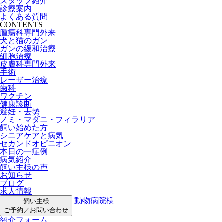
スタッフ紹介
診療案内
よくある質問
CONTENTS
腫瘍科専門外来
犬と猫のガン
ガンの緩和治療
細胞治療
皮膚科専門外来
手術
レーザー治療
歯科
ワクチン
健康診断
避妊・去勢
ノミ・マダニ・フィラリア
飼い始めた方
シニアケアと病気
セカンドオピニオン
本日の一症例
病気紹介
飼い主様の声
お知らせ
ブログ
求人情報
動物病院様
飼い主様
ご予約／お問い合わせ
紹介フォーム