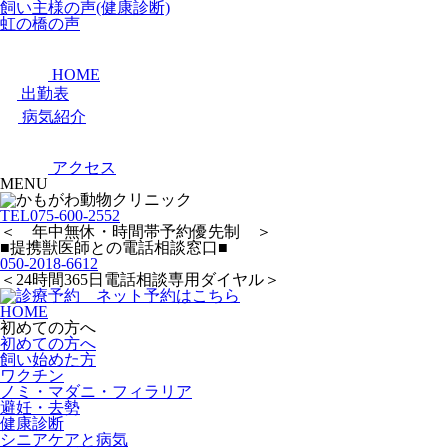
飼い主様の声(健康診断)
虹の橋の声
HOME
出勤表
病気紹介
アクセス
MENU
TEL
075-600-2552
＜ 年中無休・時間帯予約優先制 ＞
■提携獣医師との電話相談窓口■
050-2018-6612
＜24時間365日電話相談専用ダイヤル＞
HOME
初めての方へ
初めての方へ
飼い始めた方
ワクチン
ノミ・マダニ・フィラリア
避妊・去勢
健康診断
シニアケアと病気