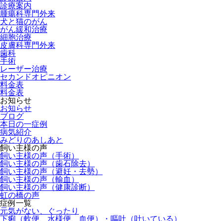
診療案内
腫瘍科専門外来
犬と猫のがん
がん緩和治療
細胞治療
皮膚科専門外来
歯科
手術
レーザー治療
セカンドオピニオン
料金表
料金表
お知らせ
お知らせ
ブログ
本日の一症例
病気紹介
みどりのあしあと
飼い主様の声
飼い主様の声（手術）
飼い主様の声（歯石除去）
飼い主様の声（避妊・去勢）
飼い主様の声（輸血）
飼い主様の声（健康診断）
虹の橋の声
症例一覧
元気がない、ぐったり
下痢（軟便、水様便、血便）・嘔吐（吐いている）