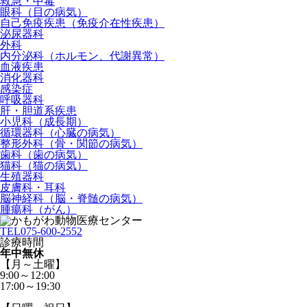
救急・中毒
眼科（目の病気）
自己免疫疾患（免疫介在性疾患）
泌尿器科
外科
内分泌科（ホルモン、代謝異常）
血液疾患
消化器科
感染症
呼吸器科
肝・胆道系疾患
小児科（成長期）
循環器科（心臓の病気）
整形外科（骨・関節の病気）
歯科（歯の病気）
猫科（猫の病気）
生殖器科
皮膚科・耳科
脳神経科（脳・脊髄の病気）
腫瘍科（がん）
TEL
075-600-2552
診療時間
年中無休
【月～土曜】
9:00～12:00
17:00～19:30