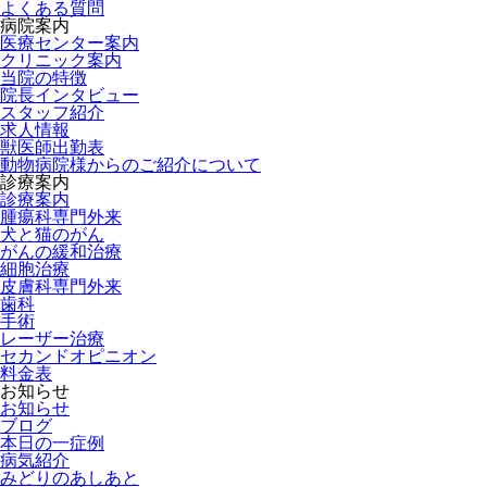
よくある質問
病院案内
医療センター案内
クリニック案内
当院の特徴
院長インタビュー
スタッフ紹介
求人情報
獣医師出勤表
動物病院様からのご紹介について
診療案内
診療案内
腫瘍科専門外来
犬と猫のがん
がんの緩和治療
細胞治療
皮膚科専門外来
歯科
手術
レーザー治療
セカンドオピニオン
料金表
お知らせ
お知らせ
ブログ
本日の一症例
病気紹介
みどりのあしあと