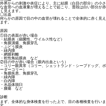
外界からの刺激や炎症により、主に結膜（白目の部分）の小さ
な血管への血液量が増えることで起こり、普段は白い部分が赤
く見えます。
◯出血
何らかの原因で目の中の血管が壊れることで全体的に赤く見え
ます。
原因
①目の表面が赤い場合
・結膜炎（細菌性、ウイルス性など）
・角膜潰瘍、角膜穿孔
・ぶどう膜炎
・緑内障
・網膜剥離
・乾性角結膜炎 など
②目の中が赤い場合（眼内出血という）
・コリー眼異常（コリー、シェットランド・シープドッグ、ボ
ーダーコリー）
・角膜疾患、角膜穿孔
・緑内障
・白内障
・水晶体脱臼
・腫瘍 など
診断
まず、全体的な身体検査を行った上で、目の各種検査を行いま
す。