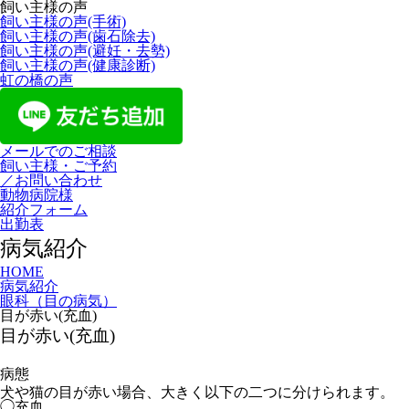
飼い主様の声
飼い主様の声(手術)
飼い主様の声(歯石除去)
飼い主様の声(避妊・去勢)
飼い主様の声(健康診断)
虹の橋の声
メールでのご相談
飼い主様・ご予約
／お問い合わせ
動物病院様
紹介フォーム
出勤表
病気紹介
HOME
病気紹介
眼科（目の病気）
目が赤い(充血)
目が赤い(充血)
病態
犬や猫の目が赤い場合、大きく以下の二つに分けられます。
◯充血