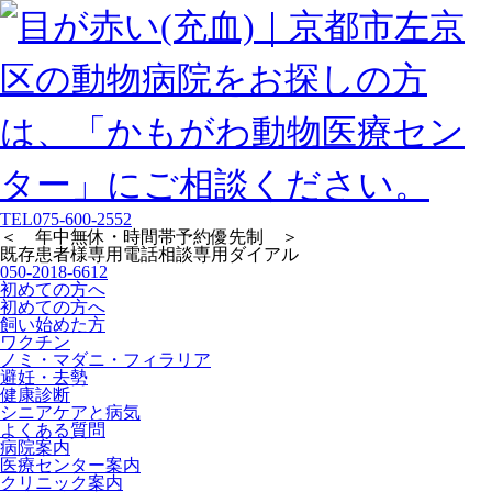
TEL
075-600-2552
＜ 年中無休・時間帯予約優先制 ＞
既存患者様専用
電話相談専用ダイアル
050-2018-6612
初めての方へ
初めての方へ
飼い始めた方
ワクチン
ノミ・マダニ・フィラリア
避妊・去勢
健康診断
シニアケアと病気
よくある質問
病院案内
医療センター案内
クリニック案内