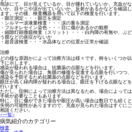
視診にて、目が見えているか、目が腫れていないか、充血がな
いか、目ヤニや涙が出ていないか、反射があるかなどを確認し
ます。その後、検査機器を用いて以下の検査を行います。
・眼圧測定・・・眼圧を測定
・シルマー涙液量検査・・・涙の量を測定
・フルオレセイン染色・・・目に傷があるかの観察
・細隙灯顕微鏡検査（スリット）・・・白内障の有無や、ぶど
う膜などの炎症がないか
・超音波検査・・・水晶体などの位置が正常か確認
治療
どの様な原因かによって治療方法は様々です。例をいくつか以
下に示します。
感染が疑われる場合は、抗菌薬の点眼などを行います。
傷が見られた場合は、角膜の修復を促進する点眼を行いつつ、
感染を予防するため抗菌薬の点眼などを行います。
眼圧が高く緑内障が疑われる場合は、眼圧を下げる点眼などを
行います。
ただし、症例によって治療方法は異なるため、場合によっては
手術が必要なこともあります。
特に、目に傷ができた場合や眼圧が高い場合は数日でも続くと
失明の可能性がありますので、充血が見られた場合はすぐにご
相談ください。
<
一覧
>
病気紹介のカテゴリー
検査