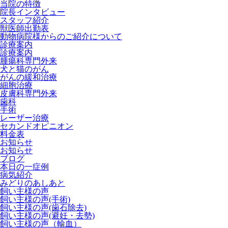
当院の特徴
院長インタビュー
スタッフ紹介
獣医師出勤表
動物病院様からのご紹介について
診療案内
診療案内
腫瘍科専門外来
犬と猫のがん
がんの緩和治療
細胞治療
皮膚科専門外来
歯科
手術
レーザー治療
セカンドオピニオン
料金表
お知らせ
お知らせ
ブログ
本日の一症例
病気紹介
みどりのあしあと
飼い主様の声
飼い主様の声(手術)
飼い主様の声(歯石除去)
飼い主様の声(避妊・去勢)
飼い主様の声（輸血）