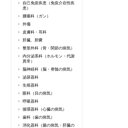
自己免疫疾患（免疫介在性疾
患）
腫瘍科（ガン）
外傷
皮膚科・耳科
肝臓、胆嚢
整形外科（骨・関節の病気）
内分泌系科（ホルモン・代謝
異常）
脳神経科（脳・脊髄の病気）
泌尿器科
生殖器科
眼科（目の病気）
呼吸器科
循環器科（心臓の病気）
歯科（歯の病気）
消化器科（腸の病気・肝臓の