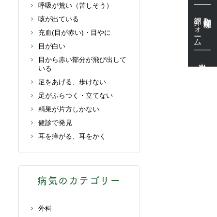
呼吸が荒い（苦しそう）
紹介フォーム
動物病院様
咳が出ている
充血(目が赤い)・目やに
目が白い
目から赤い部分が飛び出して
出勤表
いる
足をあげる、歩けない
足がふらつく・立てない
精巣が片方しかない
健診で発見
耳を痒がる、耳をかく
病気のカテゴリー
外科