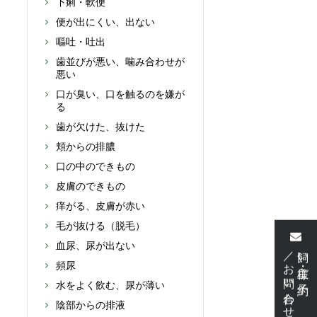
下痢・軟便
便が出にくい、出ない
嘔吐・吐出
歯並びが悪い、噛み合わせが
悪い
口が臭い、口を触るのを嫌が
る
歯が欠けた、抜けた
頬からの排膿
口の中のできもの
皮膚のできもの
痒がる、皮膚が赤い
毛が抜ける（脱毛）
血尿、尿が出ない
／お問い合わせ
飼い主様・ご予約
頻尿
水をよく飲む、尿が薄い
陰部からの排液