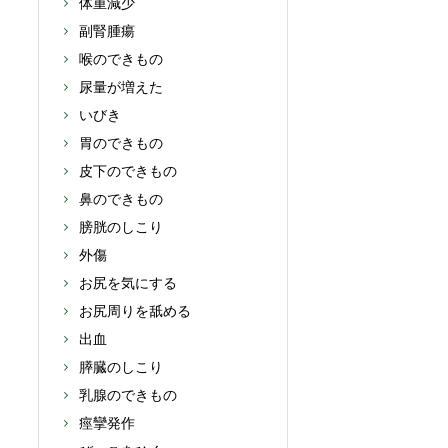
体重減少
副腎腫瘍
喉のできもの
尿量が増えた
いびき
胃のできもの
皮下のできもの
鼻のできもの
膀胱のしこり
外傷
お尻を気にする
お尻周りを舐める
出血
膵臓のしこり
乳腺のできもの
痙攣発作