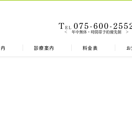
T
075-600-255
EL
＜ 年中無休・時間帯予約優先制 ＞
案内
診療案内
料金表
お