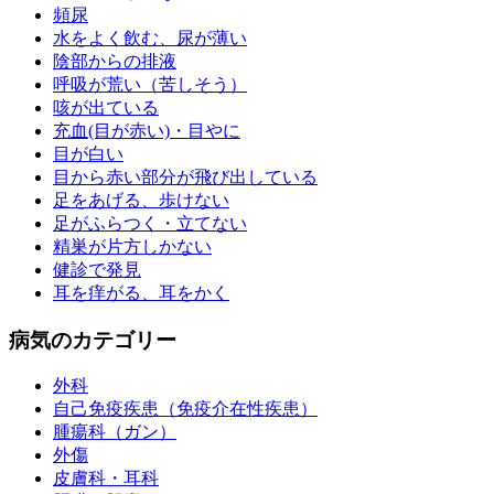
頻尿
水をよく飲む、尿が薄い
陰部からの排液
呼吸が荒い（苦しそう）
咳が出ている
充血(目が赤い)・目やに
目が白い
目から赤い部分が飛び出している
足をあげる、歩けない
足がふらつく・立てない
精巣が片方しかない
健診で発見
耳を痒がる、耳をかく
病気のカテゴリー
外科
自己免疫疾患（免疫介在性疾患）
腫瘍科（ガン）
外傷
皮膚科・耳科