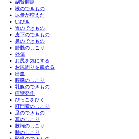
副腎腫瘍
喉のできもの
尿量が増えた
いびき
胃のできもの
皮下のできもの
鼻のできもの
膀胱のしこり
外傷
お尻を気にする
お尻周りを舐める
出血
膵臓のしこり
乳腺のできもの
痙攣発作
びっこをひく
肛門嚢のしこり
足のできもの
耳のしこり
肢端のしこり
肺のしこり
腎臓のできもの