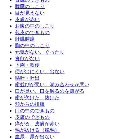
脾臓のしこり
目が見えない
皮膚が赤い
お腹の中のしこり
包皮のできもの
肝臓腫瘍
胸の中のしこり
元気がない、ぐったり
食欲がない
下痢・軟便
便が出にくい、出ない
嘔吐・吐出
歯並びが悪い、噛み合わせが悪い
口が臭い、口を触るのを嫌がる
歯が欠けた、抜けた
頬からの排膿
口の中のできもの
皮膚のできもの
痒がる、皮膚が赤い
毛が抜ける（脱毛）
血尿、尿が出ない