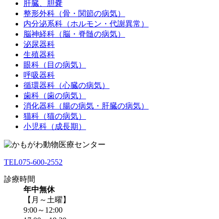
肝臓、胆嚢
整形外科（骨・関節の病気）
内分泌系科（ホルモン・代謝異常）
脳神経科（脳・脊髄の病気）
泌尿器科
生殖器科
眼科（目の病気）
呼吸器科
循環器科（心臓の病気）
歯科（歯の病気）
消化器科（腸の病気・肝臓の病気）
猫科（猫の病気）
小児科（成長期）
TEL
075-600-2552
診療時間
年中無休
【月～土曜】
9:00～12:00