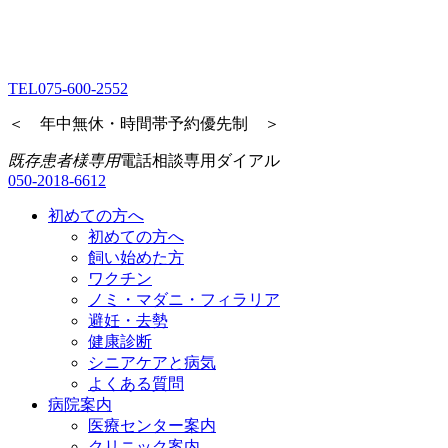
TEL
075-600-2552
＜ 年中無休・時間帯予約優先制 ＞
既存患者様専用
電話相談専用ダイアル
050-2018-6612
初めての方へ
初めての方へ
飼い始めた方
ワクチン
ノミ・マダニ・フィラリア
避妊・去勢
健康診断
シニアケアと病気
よくある質問
病院案内
医療センター案内
クリニック案内