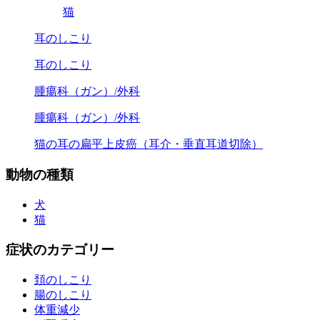
猫
耳のしこり
耳のしこり
腫瘍科（ガン）/外科
腫瘍科（ガン）/外科
猫の耳の扁平上皮癌（耳介・垂直耳道切除）
動物の種類
犬
猫
症状のカテゴリー
頚のしこり
腸のしこり
体重減少