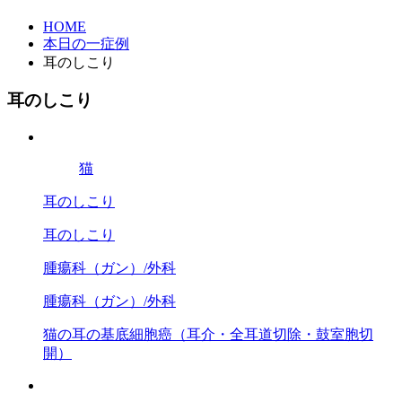
HOME
本日の一症例
耳のしこり
耳のしこり
猫
耳のしこり
耳のしこり
腫瘍科（ガン）/外科
腫瘍科（ガン）/外科
猫の耳の基底細胞癌（耳介・全耳道切除・鼓室胞切
開）