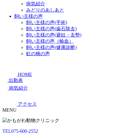
病気紹介
みどりのあしあと
飼い主様の声
飼い主様の声(手術)
飼い主様の声(歯石除去)
飼い主様の声(避妊・去勢)
飼い主様の声（輸血）
飼い主様の声(健康診断)
虹の橋の声
HOME
出勤表
病気紹介
アクセス
MENU
TEL
075-600-2552