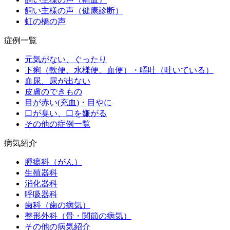
飼い主様の声（健康診断）
虹の橋の声
症例一覧
元気がない、ぐったり
下痢（軟便、水様便、血便）・嘔吐（吐いている）
血尿、尿が出ない
皮膚のできもの
目が赤い(充血)・目やに
口が臭い、口を嫌がる
その他の症例一覧
病気紹介
腫瘍科（がん）
生殖器科
消化器科
呼吸器科
歯科（歯の病気）
整形外科（骨・関節の病気）
その他の病気紹介