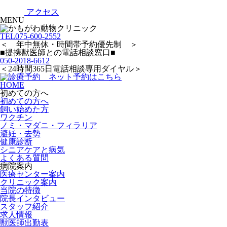
アクセス
MENU
TEL
075-600-2552
＜ 年中無休・時間帯予約優先制 ＞
■提携獣医師との電話相談窓口■
050-2018-6612
＜24時間365日電話相談専用ダイヤル＞
HOME
初めての方へ
初めての方へ
飼い始めた方
ワクチン
ノミ・マダニ・フィラリア
避妊・去勢
健康診断
シニアケアと病気
よくある質問
病院案内
医療センター案内
クリニック案内
当院の特徴
院長インタビュー
スタッフ紹介
求人情報
獣医師出勤表