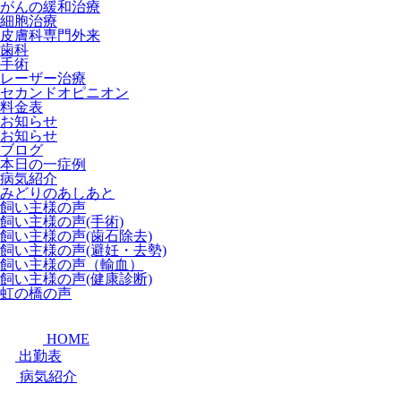
がんの緩和治療
細胞治療
皮膚科専門外来
歯科
手術
レーザー治療
セカンドオピニオン
料金表
お知らせ
お知らせ
ブログ
本日の一症例
病気紹介
みどりのあしあと
飼い主様の声
飼い主様の声(手術)
飼い主様の声(歯石除去)
飼い主様の声(避妊・去勢)
飼い主様の声（輸血）
飼い主様の声(健康診断)
虹の橋の声
HOME
出勤表
病気紹介