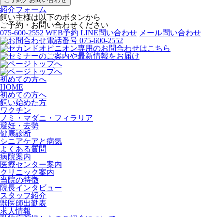
紹介フォーム
飼い主様は以下のボタンから
ご予約・お問い合わせください
075-600-2552
WEB予約
LINE問い合わせ
メール問い合わせ
初めての方へ
HOME
初めての方へ
飼い始めた方
ワクチン
ノミ・マダニ・フィラリア
避妊・去勢
健康診断
シニアケアと病気
よくある質問
病院案内
医療センター案内
クリニック案内
当院の特徴
院長インタビュー
スタッフ紹介
獣医師出勤表
求人情報