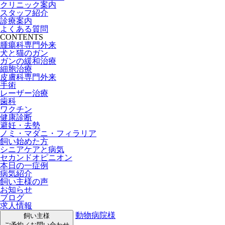
クリニック案内
スタッフ紹介
診療案内
よくある質問
CONTENTS
腫瘍科専門外来
犬と猫のガン
ガンの緩和治療
細胞治療
皮膚科専門外来
手術
レーザー治療
歯科
ワクチン
健康診断
避妊・去勢
ノミ・マダニ・フィラリア
飼い始めた方
シニアケアと病気
セカンドオピニオン
本日の一症例
病気紹介
飼い主様の声
お知らせ
ブログ
求人情報
動物病院様
飼い主様
ご予約／お問い合わせ