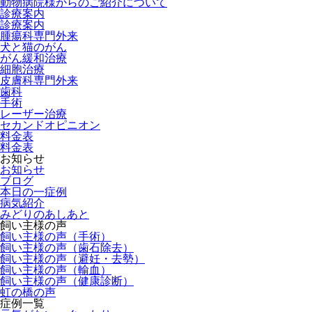
動物病院様からのご紹介について
診療案内
診療案内
腫瘍科専門外来
犬と猫のがん
がん緩和治療
細胞治療
皮膚科専門外来
歯科
手術
レーザー治療
セカンドオピニオン
料金表
料金表
お知らせ
お知らせ
ブログ
本日の一症例
病気紹介
みどりのあしあと
飼い主様の声
飼い主様の声（手術）
飼い主様の声（歯石除去）
飼い主様の声（避妊・去勢）
飼い主様の声（輸血）
飼い主様の声（健康診断）
虹の橋の声
症例一覧