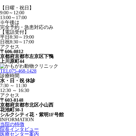
【日曜・祝日】
9:00～12:00
13:00～17:00
※午後は
完全予約・急患対応のみ
【電話受付】
平日8:30～19:00
日祝8:30～17:00
アクセス
〒606-0812
京都府京都市左京区下鴨
上川原町44
TEL
075-468-1428
診療時間
水・日・祝 休診
7:30 ～ 11:30
12:30 ～ 16:30
アクセス
〒603-8148
京都府京都市北区小山西
花池町30-1
シルクシティ花・紫明1F号館
INFORMATION
当院の特徴
院長インタビュー
医療センター案内