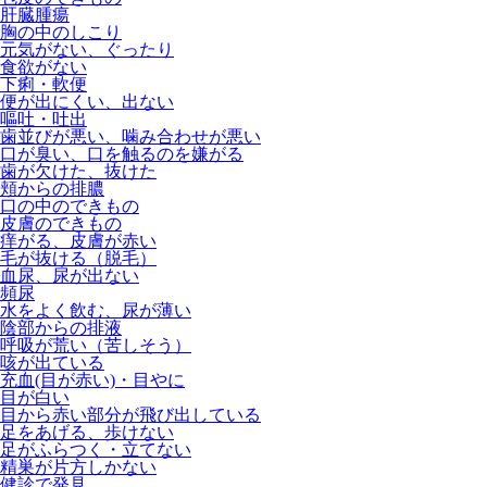
肝臓腫瘍
胸の中のしこり
元気がない、ぐったり
食欲がない
下痢・軟便
便が出にくい、出ない
嘔吐・吐出
歯並びが悪い、噛み合わせが悪い
口が臭い、口を触るのを嫌がる
歯が欠けた、抜けた
頬からの排膿
口の中のできもの
皮膚のできもの
痒がる、皮膚が赤い
毛が抜ける（脱毛）
血尿、尿が出ない
頻尿
水をよく飲む、尿が薄い
陰部からの排液
呼吸が荒い（苦しそう）
咳が出ている
充血(目が赤い)・目やに
目が白い
目から赤い部分が飛び出している
足をあげる、歩けない
足がふらつく・立てない
精巣が片方しかない
健診で発見