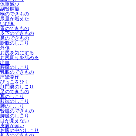
体重減少
副腎腫瘍
喉のできもの
尿量が増えた
いびき
胃のできもの
皮下のできもの
鼻のできもの
膀胱のしこり
外傷
お尻を気にする
お尻周りを舐める
出血
膵臓のしこり
乳腺のできもの
痙攣発作
びっこをひく
肛門嚢のしこり
足のできもの
耳のしこり
肢端のしこり
肺のしこり
腎臓のできもの
脾臓のしこり
目が見えない
皮膚が赤い
お腹の中のしこり
包皮のできもの