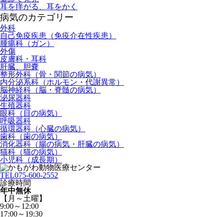
耳を痒がる、耳をかく
病気のカテゴリー
外科
自己免疫疾患（免疫介在性疾患）
腫瘍科（ガン）
外傷
皮膚科・耳科
肝臓、胆嚢
整形外科（骨・関節の病気）
内分泌系科（ホルモン・代謝異常）
脳神経科（脳・脊髄の病気）
泌尿器科
生殖器科
眼科（目の病気）
呼吸器科
循環器科（心臓の病気）
歯科（歯の病気）
消化器科（腸の病気・肝臓の病気）
猫科（猫の病気）
小児科（成長期）
TEL
075-600-2552
診療時間
年中無休
【月～土曜】
9:00～12:00
17:00～19:30