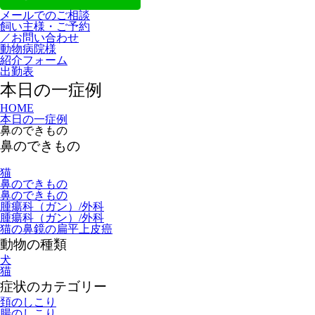
メールでのご相談
飼い主様・ご予約
／お問い合わせ
動物病院様
紹介フォーム
出勤表
本日の一症例
HOME
本日の一症例
鼻のできもの
鼻のできもの
猫
鼻のできもの
鼻のできもの
腫瘍科（ガン）/外科
腫瘍科（ガン）/外科
猫の鼻鏡の扁平上皮癌
動物の種類
犬
猫
症状のカテゴリー
頚のしこり
腸のしこり