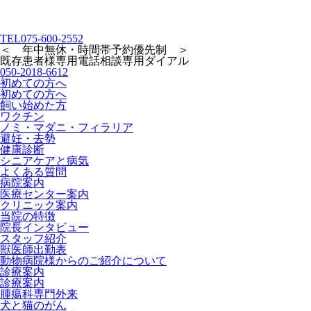
TEL
075-600-2552
＜ 年中無休・時間帯予約優先制 ＞
既存患者様専用
電話相談専用ダイアル
050-2018-6612
初めての方へ
初めての方へ
飼い始めた方
ワクチン
ノミ・マダニ・フィラリア
避妊・去勢
健康診断
シニアケアと病気
よくある質問
病院案内
医療センター案内
クリニック案内
当院の特徴
院長インタビュー
スタッフ紹介
獣医師出勤表
動物病院様からのご紹介について
診療案内
診療案内
腫瘍科専門外来
犬と猫のがん