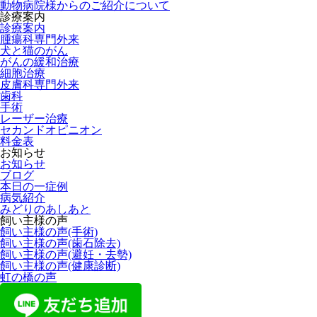
動物病院様からのご紹介について
診療案内
診療案内
腫瘍科専門外来
犬と猫のがん
がんの緩和治療
細胞治療
皮膚科専門外来
歯科
手術
レーザー治療
セカンドオピニオン
料金表
お知らせ
お知らせ
ブログ
本日の一症例
病気紹介
みどりのあしあと
飼い主様の声
飼い主様の声(手術)
飼い主様の声(歯石除去)
飼い主様の声(避妊・去勢)
飼い主様の声(健康診断)
虹の橋の声